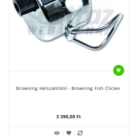
PO BOX 1148
Haldorádó - Haldorádó Team Kereskedelemi Kft., 6400
Kiskunhalas, Széchenyi István u.49.
Maros MIx (EA) - Maros Mix Kft, 6900 Makó, Deák
Ferenc u.12.
Nevis - Top-Fish 2001. Kft, 8200 Veszprém, Ciklámen
u.14
Matrix - Fox International Group LTD. Belgium, 21255
Beerse, Dennenlaan u 3/A
Preston Innovations - Korum - Preston Innovations
Europe, Belgium, 21255 Beerse, Dennenlaan u 3/A
Használati útmutató: horgászfelszerelés, horgászati
Browning Halszámláló - Browning Fish Clicker
célra. A feeder végszerelék összeállítását és a
horgászatot segítő termékek.
Feeder kiegészítők anyaga: fém, műanyag
Nem játék, gyermekektől elzárva tartandó!
3 390,00 Ft