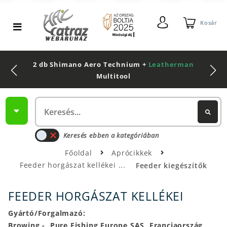
Kosár
2 db Shimano Aero Technium +
Leatherman
Multitool
Keresés ebben a kategóriában
Főoldal
Aprócikkek
Feeder horgászat kellékei
Feeder kiegészítők
FEEDER HORGÁSZAT KELLÉKEI
Gyártó/Forgalmazó:
Browing - Pure Fishing Europe SAS, Franciaország,