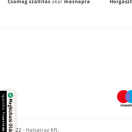
Csomag szállítás
akár
másnapra
Horgász
Igazolta:
Megbízható Oldal
Trustindex
© 2022 -
Halcatraz Kft.