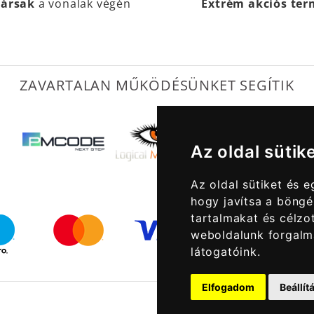
társak
a vonalak végén
Extrém akciós te
ZAVARTALAN MŰKÖDÉSÜNKET SEGÍTIK
Az oldal sütik
Az oldal sütiket és 
hogy javítsa a böngé
tartalmakat és célzot
weboldalunk forgalm
látogatóink.
Elfogadom
Beállí