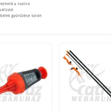
ezhető a csalira
salizást
mbelek gyűrűzése során