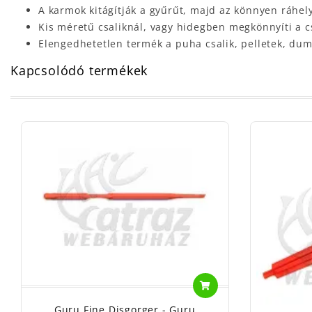
A karmok kitágítják a gyűrűt, majd az könnyen ráhely
Kis méretű csaliknál, vagy hidegben megkönnyíti a c
Elengedhetetlen termék a puha csalik, pelletek, du
Kapcsolódó termékek
Guru Fine Disgorger - Guru