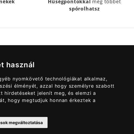
rmékek
Hűségpontokkal
még többet
spórolhatsz
et használ
egyéb nyomkövető technológiákat alkalmaz,
szési élményét, azzal hogy személyre szabott
t hirdetéseket jelenít meg, és elemzi a
át, hogy megtudjuk honnan érkeztek a
tások megváltoztatása