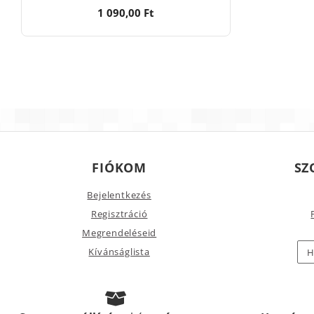
1 090,00 Ft
FIÓKOM
SZ
Bejelentkezés
Regisztráció
Megrendeléseid
Kívánságlista
H