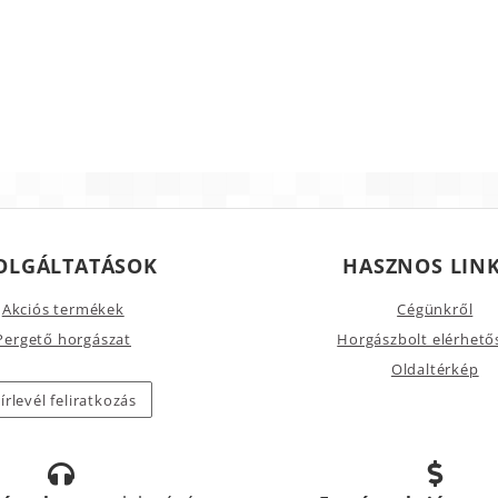
OLGÁLTATÁSOK
HASZNOS LIN
Akciós termékek
Cégünkről
Pergető horgászat
Horgászbolt elérhető
Oldaltérkép
írlevél feliratkozás