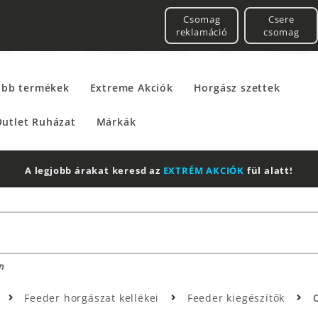
Csomag
Csere
reklamáció
csomag
űbb termékek
Extreme Akciók
Horgász szettek
utlet Ruházat
Márkák
A legjobb árakat keresd az
EXTRÉM AKCIÓK
fül alatt!
n
Feeder horgászat kellékei
Feeder kiegészítők