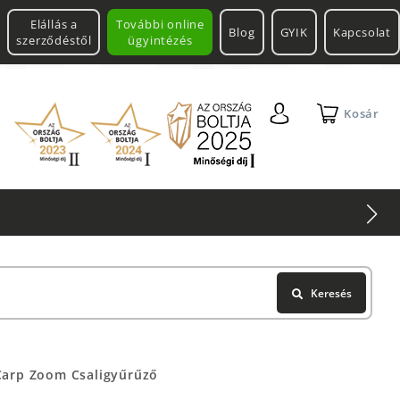
Elállás a
További online
Blog
GYIK
Kapcsolat
szerződéstől
ügyintézés
Kosár
Keresés
Carp Zoom Csaligyűrűző