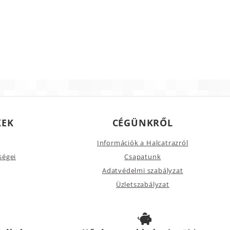
KEK
CÉGÜNKRŐL
Információk a Halcatrazról
ségei
Csapatunk
Adatvédelmi szabályzat
Üzletszabályzat