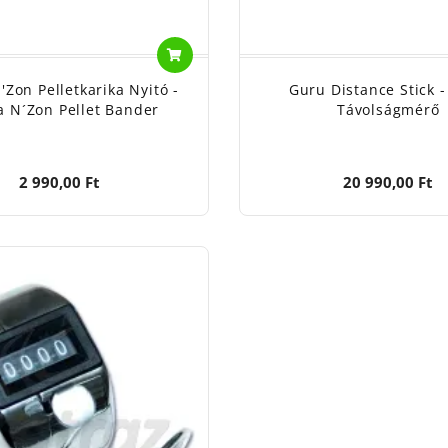
'Zon Pelletkarika Nyitó -
Guru Distance Stick 
a N´Zon Pellet Bander
Távolságmérő
2 990,00 Ft
20 990,00 Ft