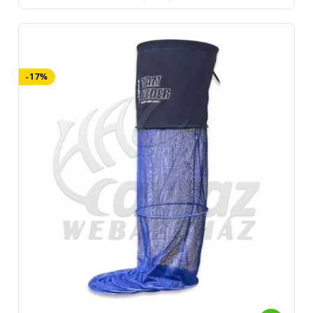
Fox - Fox International Group LTD. Belgium, 21255 Beerse,
Dennenlaan u 3/A
Guru - Korda Europe BV, Hollandia, 6460 BC Kerkrade, PO BOX
1148
Matrix - Fox International Group LTD. Belgium, 21255 Beerse,
-17%
Dennenlaan u 3/A
Nevis - Top-Fish 2001. Kft, 8200 Veszprém, Ciklámen u.14
Okuma - Rapala VMC France S.A.S Franciaország, 90140
Bourogne, des Chénes u.3
Preston Innovations - Preston Innovations Europe, Belgium,
21255 Beerse, Dennenlaan u 3/A
Prologic - Svendsen Sport A/S, Dánia, 4621 Gadstrup,
Erhervervsparken u.14
Shimano - Shimano Polska SP. Z O.O, Lengyelország, 62023
Gądki, J. Gutenberga 9
Használati útmutató: Haltartó szák, a kifogott halak tárolására
szolgál.
Tisztítása: tiszta vízzel, törlőkendővel
Haltartó szák anyaga: Fém, alumínium, gumi, réz, szövet