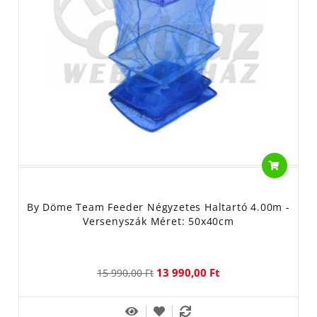
Igyekeztünk a választékunkat úgy összeállítani, hogy olyan
termékek szerepeljenek benne, amit mi magunk is használunk
vagy használnánk.
HALTARTÓ SZÁK
Gyártó/Forgalmazó:
Black Cat - Zebco Europe GmbH, Németország, D-21255 Tostedt,
Elsterbogen 12-14.
By Döme Team Feeder - Top-Fish 2001. Kft, 8200 Veszprém,
Ciklámen u.14
Carp Academy -Top-Fish 2001. Kft, 8200 Veszprém, Ciklámen u.14
By Döme Team Feeder Négyzetes Haltartó 4.00m -
Carp Spirit - Rapala VMC France S.A.S Franciaország, 90140
Versenyszák Méret: 50x40cm
Bourogne, des Chénes u.3
Carp Zoom - Fisch Kft, 2800 Tatabánya, Kossuth Lajos u. 55.
Daiwa - Daiwa-Cormoran GmbH, Németország, 80992 Munich,
13 990,00 Ft
15 990,00 Ft
Georg-Brauchle-Ring u.23-25
Dynamite Baits - Rapala VMC France S.A.S Franciaország, 90140
Bourogne, des Chénes u.3