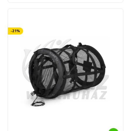
gumis vagy műanyag bevonattal készült – könnyebben szárad,
a horog és a halak úszói sem akadnak bele. Viszont a köveken,
nádtorzsákon sajnos könnyebben sérülhet.
Az áruházunk választékába igyekeztünk a legjobb termékeket
-21%
betenni. A By Döme Team Feeder, a Nevis és a Carp Zoom
versenyhaltartókat nagy elégedettséggel használják már évek
óta a vásárlóink. De természetesen a világmárkák kedvelői is
megtalálják a számukra megfelelő haltartót. Ezek közül ki kell
emelni a Guru, a Matrix a Preston Innovations és a Dynamite
baits versenyhaltartóit.
A hagyományos haltartók.
Általában zsákos kivételben
készülnek, fonott, szőtt elemi szálakból vagy esetleg vékony
kötélből. Két változatát találhatjátok meg a kínálatunkban.
a zsákos formájút és a karikás változatot, mely hasonlít a
versenyhaltartókra, bár szerkezete közel sem annyira masszív. A
hagyományos haltartók közül ki kell emelni a Carp Zoom és a
Nevis termékeit, melyek kifejezetten a hazai igények
figyelembevételével kerültek a piacra.