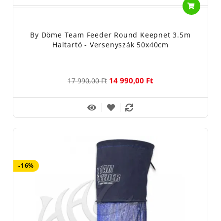
Nem játék, gyermekektől elzárva tartandó!
Tárolása: Száraz, hűvös, napfénytől védett helyen!
By Döme Team Feeder Round Keepnet 3.5m
Haltartó - Versenyszák 50x40cm
14 990,00 Ft
17 990,00 Ft
-16%