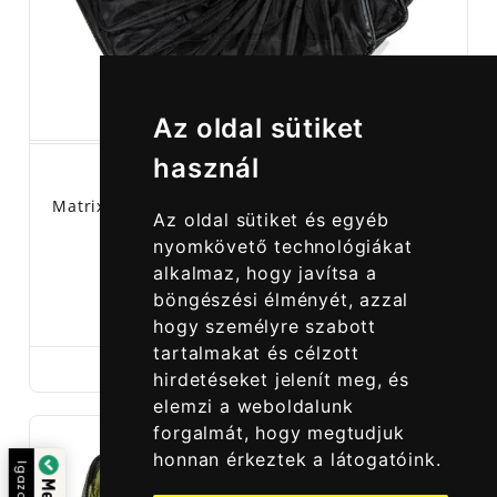
Az oldal sütiket
használ
Matrix Verseny Haltartó Szák 4,0 Méter - Matrix
Az oldal sütiket és egyéb
Carp Safe Keepnet
nyomkövető technológiákat
alkalmaz, hogy javítsa a
böngészési élményét, azzal
28 990,00 Ft
33 990,00 Ft
hogy személyre szabott
tartalmakat és célzott
hirdetéseket jelenít meg, és
elemzi a weboldalunk
forgalmát, hogy megtudjuk
honnan érkeztek a látogatóink.
zolta: