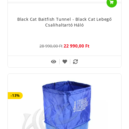
A pontyzsákok.
Melyek a nagy testű halak tárolására
lettek fejlesztve. Kialakítása szinte minden esetben zsákszerű.
Black Cat Baitfish Tunnel - Black Cat Lebegő
Húzókötéllel vagy zipzárral zárható. zeknek a haltartóknak az
Csalihaltartó Háló
anyaga úgy lett fejlesztve, hogy a halak testén véletlenül
sem okozhatnak sérülést. Fontos szempont volt, hogy a testét
borító nyálkát sem bánthatják.
22 990,00 Ft
28 990,00 Ft
A horgászok által kedvelt ezért kiemelésre méltó a Prologic, a
Carp Academy és a Carp Zoom ponytzsákja, melyek minden
nagyhalas horgász felszerelésében megtalálhatók.
Ezeket nyugodt szívvel ajánljuk vásárlóinknak.
Csalihal Fogó Háló
a ragadozó halas horgászok
nélkülözhetetlen eszköze. Hisz több esetben a csalihal kifogására
-13%
sajnos nincs más lehetőség. Kínálatunkban a Nevis csalihalfogó
hálót találják, melyek a szokásos és a hazai horgászrendnek
megfelelően 1 méter x 1 méteres méretben kerülnek forgalomba.
Biztosak vagyunk abban, ha valaki haltartó szákot keres, a
Halcatraz Webáruház kínálatában megtalálja a kedvére valót.