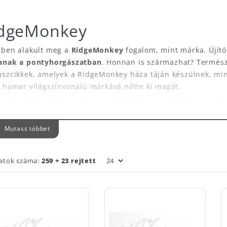
dgeMonkey
-ben alakult meg a
RidgeMonkey
fogalom, mint márka. Újító
anak a pontyhorgászatban
. Honnan is származhat? Természe
ászcikkek, amelyek a RidgeMonkey háza táján készülnek, min
 hamar világszínvonalú márkává nőtte ki magát.
or meglátok, kézbe veszek egy RidgeMonkey horgászcuccot a
szfelszerelés. Sugárzik róla a minőség és az
újító gondolk
tani. Jó minőségű,
hasznos horgászcikkeket
azonban nem. Sok
Mutass többet
olatok szülessenek. Ezek később kereskedelmi forgalomba k
zése kettő lépcsőben történik.
latok száma:
259 + 23 rejtett
glévő horgászfelszerelést gondolják újra.
rradalmian új termék piacra dobása.
den
Ridgemonkey bojlis horgászfelszerelés
szigorú tervezési ma
ak olyan horgászcuccok, ami érdeklődés hiányában nem lesz
mes megemlíteni a RidgeMonkey széles termékpalettáját.
Az