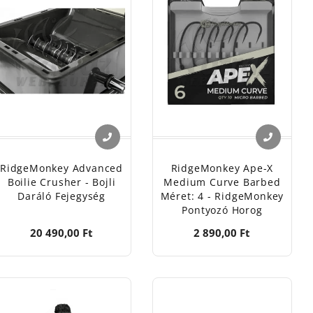
RidgeMonkey Advanced
RidgeMonkey Ape-X
Boilie Crusher - Bojli
Medium Curve Barbed
Daráló Fejegység
Méret: 4 - RidgeMonkey
Pontyozó Horog
20 490,00 Ft
2 890,00 Ft