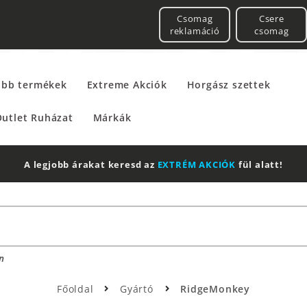
Csomag
Csere
reklamáció
csomag
űbb termékek
Extreme Akciók
Horgász szettek
utlet Ruházat
Márkák
A legjobb árakat keresd az
EXTRÉM AKCIÓK
fül alatt!
n
Főoldal
Gyártó
RidgeMonkey