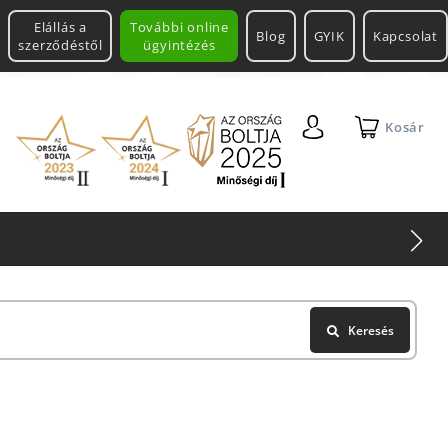
Elállás a
További online
Blog
GYIK
Kapcsolat
szerződéstől
ügyintézés
Kosár
Keresés