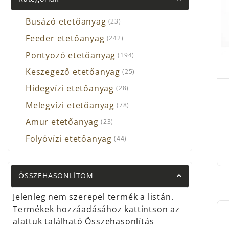
felsz
Busázó etetőanyag
mind
(23)
RI
Feeder etetőanyag
(242)
Pontyozó etetőanyag
(194)
A Ri
fluor
Keszegező etetőanyag
(25)
a te
Hidegvízi etetőanyag
(28)
fluor
Melegvízi etetőanyag
(78)
néps
telje
Amur etetőanyag
(23)
mágn
Folyóvízi etetőanyag
(44)
legfo
nélk
hajsz
ÖSSZEHASONLÍTOM
RI
Jelenleg nem szerepel termék a listán.
A
Ri
Termékek hozzáadásához kattintson az
bemu
alattuk található Összehasonlítás
ahol 