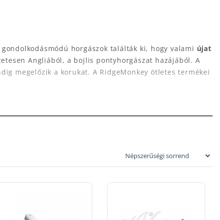
 gondolkodásmódú horgászok találták ki, hogy valami
újat
tesen Angliából, a bojlis pontyhorgászat hazájából. A
dig megelőzik a korukat. A RidgeMonkey ötletes termékei
z jut eszembe, hogy tényleg forradalmian új
odásmód
. Horgászfelszerelést már manapság bárki tud
 időt kell a vízparton tölteni ahhoz, hogy újító
erülhetnek. A RidgeMonkey horgászfelszerelések
jd tesztelési fázison megy keresztül. Természetesen
nek átütő sikerűek.
 aprócikkektől kezdve egészen a horgász kemping