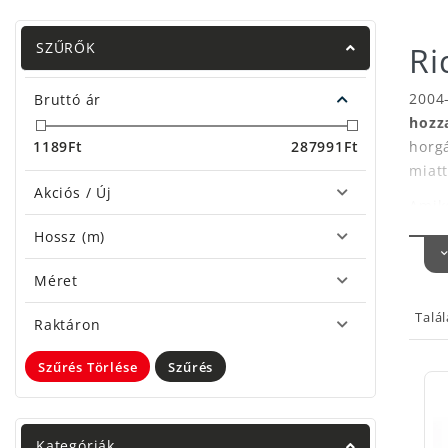
SZŰRŐK
Ri
2004
Bruttó ár
hozz
1189
Ft
287991
Ft
horg
miatt
Akciós / Új
Amik
horgá
Hossz (m)
gyár
gond
Méret
terve
Talá
Raktáron
Me
Fo
Szűrés Törlése
Szűrés
Min
vann
Érde
Kategóriák