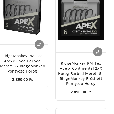
ármilyen fém felülethez rögzíthető. Több színű fényt is
 sem zavarja.
gász étkészletek
tervezésére. Számos típus közül lehet
ése érdekében. A RidgeMonkey toast sütő, étel pároló és
A tiszta vízellátásról is gondoskodik a RidgeMonkey
 lehessen használni. A kupakot fordítva kell becsavarni
zerű, de praktikus termék. A RidgeMonkey baseball és
égük mellett kifejezetten divatos viseletet kölcsönöznek
RidgeMonkey RM-Tec
Ape-X Chod Barbed
RidgeMonkey RM-Tec
megfelelő RidgeMonkey horgászfelszerelést. A
Méret: 5 - RidgeMonkey
Ape-X Continental 2XX
Pontyozó Horog
Halcatraz online horgászbolt kínálatában a RidgeMonkey
Horog Barbed Méret: 6 -
RidgeMonkey Erősített
2 890,00 Ft
Pontyozó Horog
2 890,00 Ft