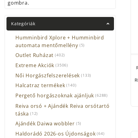
gombra.
segít
képes
Kategóriák
A Ri
válas
Humminbird Xplore + Humminbird
vízfo
automata mentőmellény
(5)
vizes
a kan
Outlet Ruházat
(402)
snapb
Extreme Akciók
(3506)
a ho
Női Horgászfelszerelések
(133)
Bízu
R
Halcatraz termékek
(140)
minő
termé
Pergető horgászoknak ajánljuk
(6288)
Reiva orsó + Ajándék Reiva orsótartó
táska
(12)
Ajándék Daiwa wobbler
(5)
Haldorádó 2026-os Újdonságok
(64)