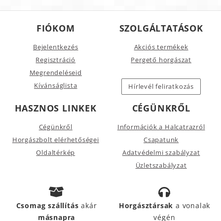
FIÓKOM
SZOLGÁLTATÁSOK
Bejelentkezés
Akciós termékek
Regisztráció
Pergető horgászat
Megrendeléseid
Kívánságlista
Hírlevél feliratkozás
HASZNOS LINKEK
CÉGÜNKRŐL
Cégünkről
Információk a Halcatrazról
Horgászbolt elérhetőségei
Csapatunk
Oldaltérkép
Adatvédelmi szabályzat
Üzletszabályzat
Csomag szállítás
akár
Horgásztársak
a vonalak
másnapra
végén