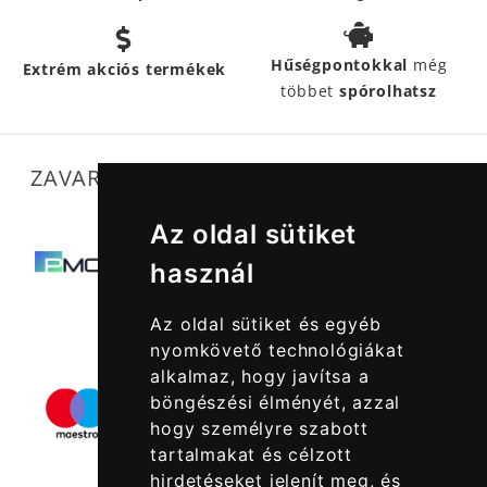
Hűségpontokkal
még
Extrém akciós termékek
többet
spórolhatsz
ZAVARTALAN MŰKÖDÉSÜNKET SEGÍTIK
Az oldal sütiket
használ
Az oldal sütiket és egyéb
nyomkövető technológiákat
alkalmaz, hogy javítsa a
böngészési élményét, azzal
hogy személyre szabott
tartalmakat és célzott
hirdetéseket jelenít meg, és