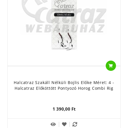
szeretnénk a horgászok kezébe adni, ami nem fog csalódást
okozni a vízparton és megbízható társ lehet. Megfelelő méretű
előkék, a hozzájuk passzoló horog forma és méret, valamint az
optimális csalitüske méret teszi teljessé ezeket az
előkötött
feeder horgokat.
Gyártó/Forgalmazó: Halcatraz Kft. - 4400 Nyíregyháza, Bujtos
utca 46.
Használati útmutató: horgászfelszerelés, horgászhorog készre
kötött előkével horgászati célra.
A horog anyaga: acél + nylon vagy fonott zsinór
Tisztítása: -
Halcatraz Szakáll Nélküli Bojlis Előke Méret: 4 -
A horog hegye balesetveszélyes, gondatlan használata
Halcatraz Előköttött Pontyozó Horog Combi Rig
sérülést okozhat!
Gyermekektől elzárva tartandó!
1 390,00 Ft