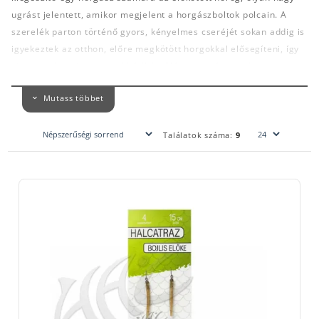
ugrást jelentett, amikor megjelent a horgászboltok polcain. A
szerelék parton történő gyors, kényelmes cseréjét sokan addig is
igyekeztek az otthon, előre megkötött horgokkal elősegíteni, így
viszont a horgászatra való felkészülés nagy része már nem a
szerelékek kötögetésével kell, hogy teljen.
Mutass többet
Mára számtalan gyártó kínál különféle előkötött horgokat
célhalnak, módszernek megfelelő előkehosszúsággal,
Találatok száma:
9
horogmérettel, átmérővel. Olykor óriási segítség lehet, ha a
végszerelékünket nem a parton kell megkötnünk egy fárasztás
után, adrenalintól fűtve, vagy álmosan, sötétben, szélben, vizes
esetleg átfagyott ujjakkal. Nem beszélve a rendszerezhetőségről,
amit a csomagoláson található egyértelmű jelölések tesznek
lehetővé.
A
Halcatraz sajátmárkás előkötött horgai
a method feeder
horgászok számára készült. Megkönnyíti a horgászok életét a
vízparton, hogy tényleg csak a horgászattal kelljen törődni. A
Halcatraz előkötött horgok olyan minőségű alkotóelemek
felhasználásával készült, amivel mi is szívesen horgászunk. Azt