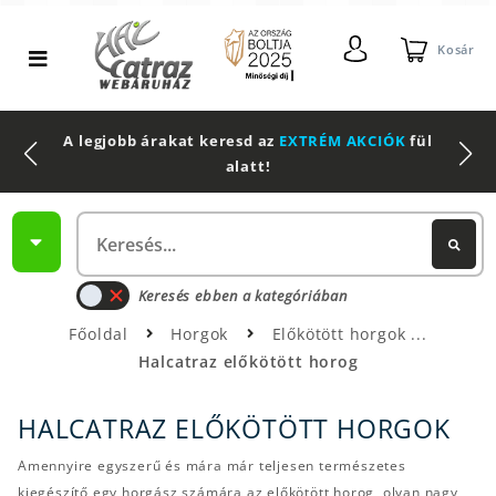
Kosár
2 db Shimano Aero Technium +
Leatherman
Multitool
Keresés ebben a kategóriában
Főoldal
Horgok
Előkötött horgok
Halcatraz előkötött horog
HALCATRAZ ELŐKÖTÖTT HORGOK
Amennyire egyszerű és mára már teljesen természetes
kiegészítő egy horgász számára az előkötött horog, olyan nagy