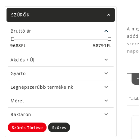
SZŰRŐK
A meg
Bruttó ár
adódh
szere
9688
Ft
58791
Ft
napo
Akciós / Új
Te m
Gyártó
A leh
mele
Legnépszerűbb termékeink
(Lig
Fox, 
Talá
Méret
szín
A me
Raktáron
a nad
hasz
Szűrés Törlése
Szűrés
nadr