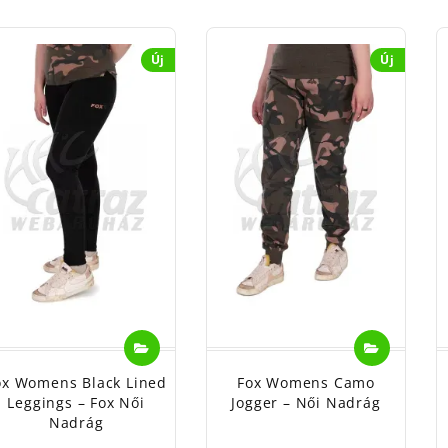
Új
Új
ox Womens Black Lined
Fox Womens Camo
Leggings – Fox Női
Jogger – Női Nadrág
Nadrág