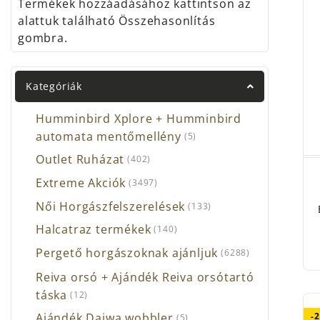
Termékek hozzáadásához kattintson az
alattuk található Összehasonlítás
gombra.
Kategóriák
Humminbird Xplore + Humminbird
automata mentőmellény
(5)
Outlet Ruházat
(402)
Extreme Akciók
(3497)
Női Horgászfelszerelések
(133)
Halcatraz termékek
(140)
Pergető horgászoknak ajánljuk
(6288)
Reiva orsó + Ajándék Reiva orsótartó
táska
(12)
-
Ajándék Daiwa wobbler
(5)