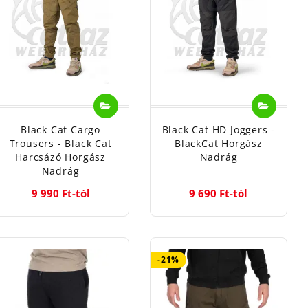
n tüntetünk fel. A könnyű keresés érdekében a méret
tudod kiválasztani a megfelelő horgász nadrágot, vagy
ületén.
találod a rendszerünkben. Légy stílusos horgászat
últ években. Különböző színekben, számos dizájnban
znált ruhákban kellett horgászni menni, mert sajnos
Black Cat Cargo
Black Cat HD Joggers -
nk benne, hogy megtalálod a számodra legjobban tetsző
Trousers - Black Cat
BlackCat Horgász
Harcsázó Horgász
Nadrág
Nadrág
9 990 Ft-tól
9 690 Ft-tól
-21%