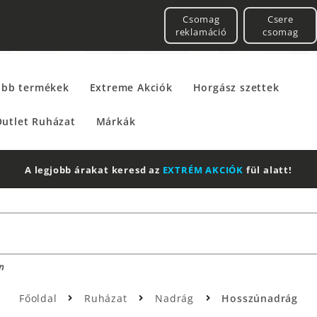
Csomag
Csere
reklamáció
csomag
űbb termékek
Extreme Akciók
Horgász szettek
utlet Ruházat
Márkák
n
Főoldal
Ruházat
Nadrág
Hosszúnadrág