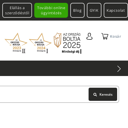
Elállás a
További online
Blog
GYIK
Kapcsolat
szerződéstől
ügyintézés
Kosár
2 db Shimano Aero Tech
Keresés