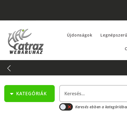
Újdonságok
Legnépszer
O
t keresd az
EXTRÉM AKCIÓK
fül alatt!
KATEGÓRIÁK
Keresés ebben a kategóriába