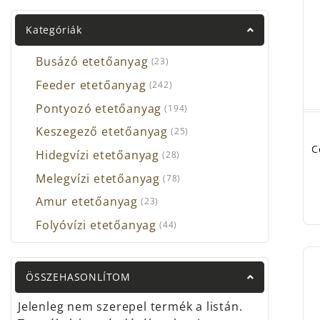
a mi
A ho
Kategóriák
szűrő
ruha
Busázó etetőanyag
(23)
Feeder etetőanyag
(242)
Mind
közbe
Pontyozó etetőanyag
(194)
elér
Keszegező etetőanyag
(25)
nem 
C
Hidegvízi etetőanyag
(28)
horg
Melegvízi etetőanyag
(78)
Amur etetőanyag
(23)
Folyóvízi etetőanyag
(44)
ÖSSZEHASONLÍTOM
Jelenleg nem szerepel termék a listán.