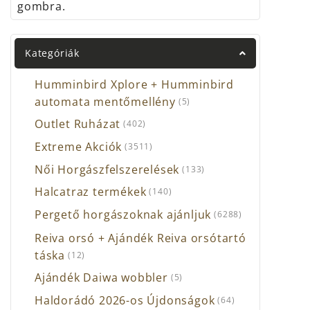
gombra.
Kategóriák
Humminbird Xplore + Humminbird
automata mentőmellény
(5)
Outlet Ruházat
(402)
Extreme Akciók
(3511)
Női Horgászfelszerelések
(133)
Halcatraz termékek
(140)
Pergető horgászoknak ajánljuk
(6288)
Reiva orsó + Ajándék Reiva orsótartó
táska
(12)
Ajándék Daiwa wobbler
(5)
Haldorádó 2026-os Újdonságok
(64)