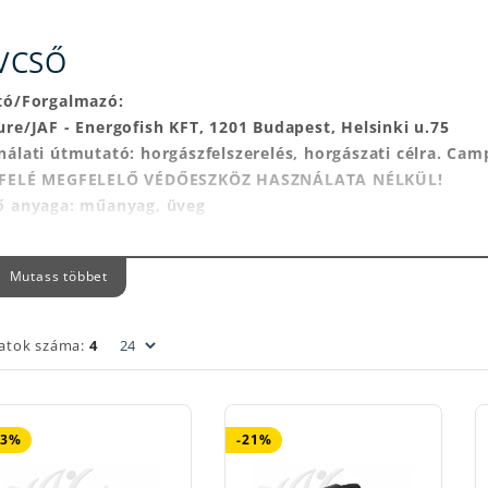
VCSŐ
tó/Forgalmazó:
ure/JAF - Energofish KFT, 1201 Budapest, Helsinki u.75
nálati útmutató: horgászfelszerelés, horgászati célra. C
FELÉ MEGFELELŐ VÉDŐESZKÖZ HASZNÁLATA NÉLKÜL!
ő anyaga: műanyag, üveg
ítása: semleges kémhatású tisztítószerrel, puha tisztítóke
játék, használja körültekintően!
Mutass többet
latok száma:
4
13%
-21%