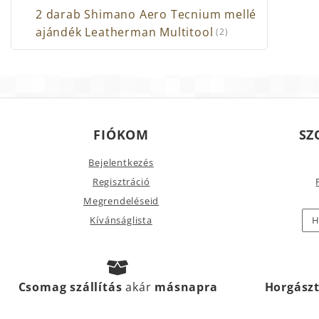
2 darab Shimano Aero Tecnium mellé
ajándék Leatherman Multitool
(2)
FIÓKOM
SZ
Bejelentkezés
Regisztráció
Megrendeléseid
Kívánságlista
H
Csomag szállítás
akár
másnapra
Horgász