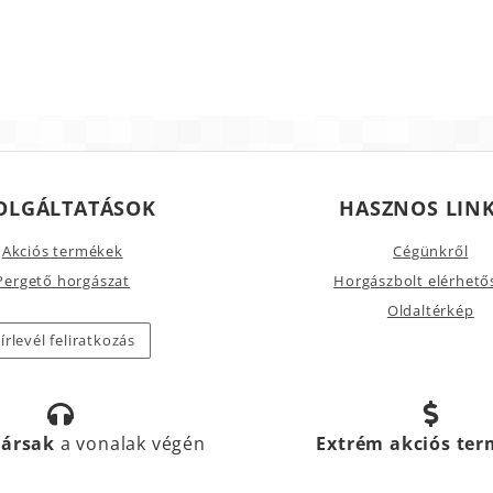
OLGÁLTATÁSOK
HASZNOS LIN
Akciós termékek
Cégünkről
Pergető horgászat
Horgászbolt elérhető
Oldaltérkép
írlevél feliratkozás
társak
a vonalak végén
Extrém akciós te