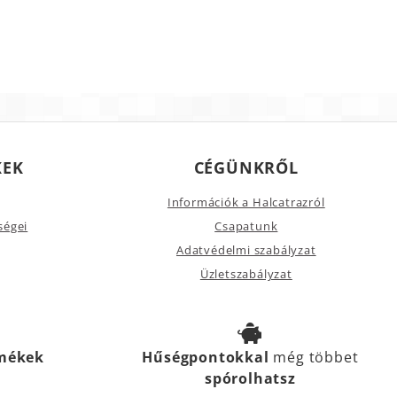
KEK
CÉGÜNKRŐL
Információk a Halcatrazról
ségei
Csapatunk
Adatvédelmi szabályzat
Üzletszabályzat
rmékek
Hűségpontokkal
még többet
spórolhatsz