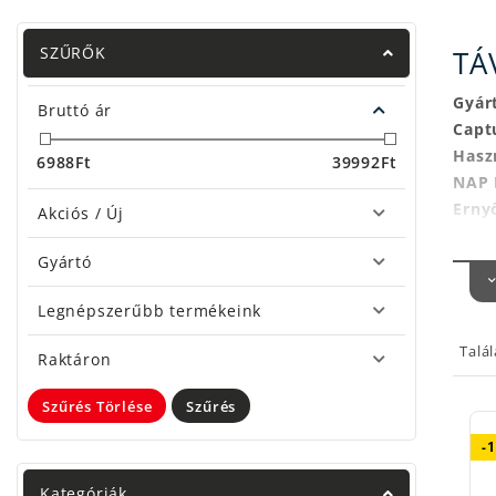
SZŰRŐK
TÁ
Gyár
Bruttó ár
Capt
Hasz
6988
Ft
39992
Ft
NAP 
Erny
Akciós / Új
Tiszt
Gyártó
Nem 
Legnépszerűbb termékeink
Talá
Raktáron
Szűrés Törlése
Szűrés
-
Kategóriák