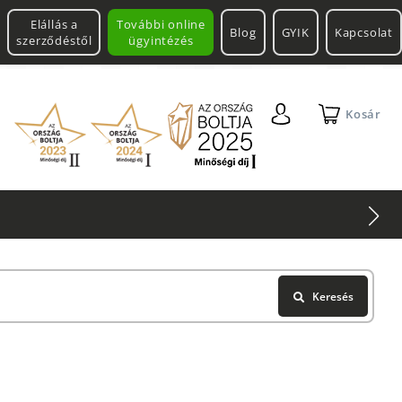
Elállás a
További online
Blog
GYIK
Kapcsolat
szerződéstől
ügyintézés
Kosár
Keresés