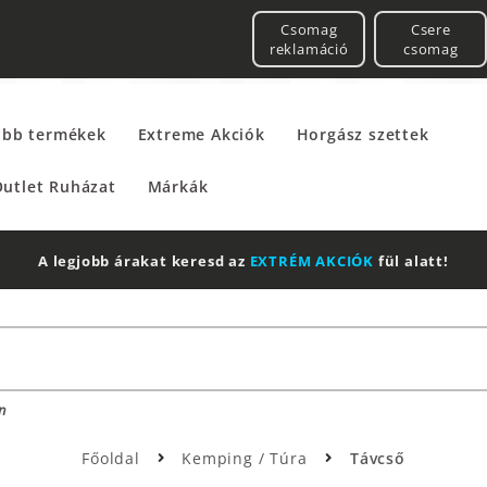
Csomag
Csere
reklamáció
csomag
űbb termékek
Extreme Akciók
Horgász szettek
utlet Ruházat
Márkák
A legjobb árakat keresd az
EXTRÉM AKCIÓK
fül alatt!
n
Főoldal
Kemping / Túra
Távcső