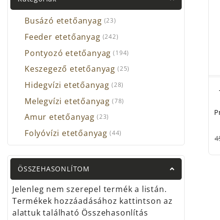
Busázó etetőanyag
(23)
Feeder etetőanyag
(242)
Pontyozó etetőanyag
(194)
Keszegező etetőanyag
(25)
Hidegvízi etetőanyag
(28)
Melegvízi etetőanyag
(78)
P
Amur etetőanyag
(23)
Folyóvízi etetőanyag
(44)
4
ÖSSZEHASONLÍTOM
Jelenleg nem szerepel termék a listán.
Termékek hozzáadásához kattintson az
alattuk található Összehasonlítás