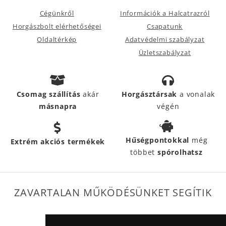
Cégünkről
Információk a Halcatrazról
Horgászbolt elérhetőségei
Csapatunk
Oldaltérkép
Adatvédelmi szabályzat
Üzletszabályzat
Csomag szállítás
akár
Horgásztársak
a vonalak
másnapra
végén
Hűségpontokkal
még
Extrém akciós termékek
többet
spórolhatsz
ZAVARTALAN MŰKÖDÉSÜNKET SEGÍTIK