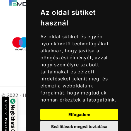
Az oldal sütiket
használ
Az oldal sütiket és egyéb
nyomkövető technológiákat
alkalmaz, hogy javítsa a
böngészési élményét, azzal
hogy személyre szabott
tartalmakat és célzott
hirdetéseket jelenít meg, és
elemzi a weboldalunk
forgalmát, hogy megtudjuk
© 2022 -
Halcatraz Kft.
honnan érkeztek a látogatóink.
azolta:
Megbízható Oldal
Elfogadom
ustindex
Beállítások megváltoztatása