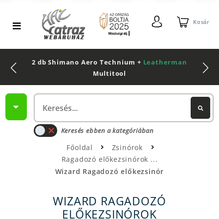
Kosár
2 db Shimano Aero Technium +
Leatherman
Multitool
Keresés ebben a kategóriában
Főoldal
Zsinórok
Ragadozó előkezsinórok
Wizard Ragadozó előkezsinór
WIZARD RAGADOZÓ
ELŐKEZSINÓROK