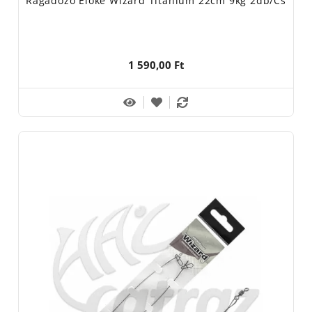
Ragadozó Előke Wizard Titánium 22cm 9kg 2db/cs
1 590,00 Ft