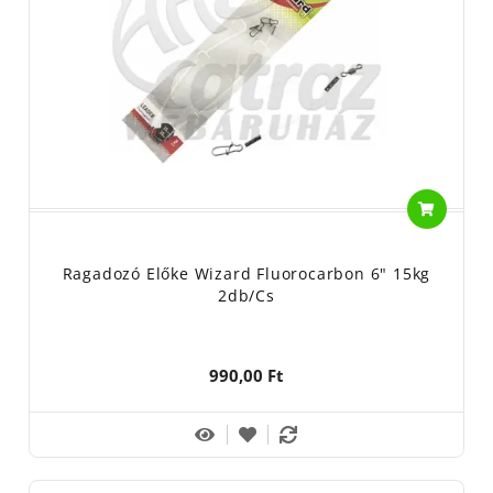
táskádban minden helyzetre megfelelő előke. Böngéssz a
Wizard
drót, wolfram és fluorocarbon előkéi között, és készülj fel a
harcra a vizek ragadozóival!
Gyártó/Forgalmazó: Energofish kft. - 1201 Budapest, Helsinki
u. 74.
Használati útmutató: horgászfelszerelés, horgászzsinór,
horgászati célra. Ragadozó halas horgászathoz előke
készítéséhez.
A horgászzsinór/előke anyaga: fém vagy wolfram és
szintetikus anyag bevonattal.
Ragadozó Előke Wizard Fluorocarbon 6" 15kg
Tisztítása: -
2db/cs
Gyermekektől elzárva tartandó!
Nem lebomló anyag, kérjük a kijelölt hulladékgyűjtőbe dobja!
990,00 Ft