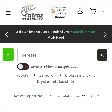
Kosár
2 db Shimano Aero Technium +
Leatherman
Multitool
Keresés ebben a kategóriában
Főoldal
Zsinórok
Előkezsinórok
Kryston előkezsinór
Találatok száma:
12