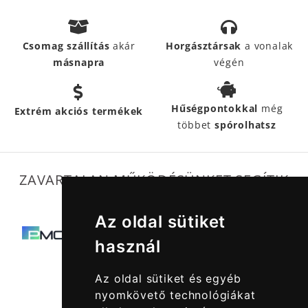
Csomag szállítás
akár
Horgásztársak
a vonalak
másnapra
végén
Hűségpontokkal
még
Extrém akciós termékek
többet
spórolhatsz
ZAVARTALAN MŰKÖDÉSÜNKET SEGÍTIK
Az oldal sütiket
használ
Az oldal sütiket és egyéb
nyomkövető technológiákat