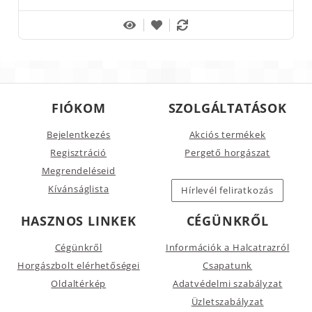
FIÓKOM
SZOLGÁLTATÁSOK
Bejelentkezés
Akciós termékek
Regisztráció
Pergető horgászat
Megrendeléseid
Kívánságlista
Hírlevél feliratkozás
HASZNOS LINKEK
CÉGÜNKRŐL
Cégünkről
Információk a Halcatrazról
Horgászbolt elérhetőségei
Csapatunk
Oldaltérkép
Adatvédelmi szabályzat
Üzletszabályzat