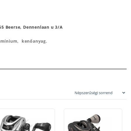
55 Beerse, Dennenlaan u 3/A
umínium, kenőanyag.
zervizre!