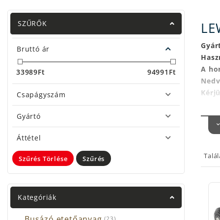
SZŰRŐK
LE
Gyár
Bruttó ár
Haszn
A ho
33989
Ft
94991
Ft
Nedv
Kérjü
Csapágyszám
Meghi
Gyártó
Az h
A ho
Áttétel
Talá
Szűrés Törlése
Szűrés
Kategóriák
Busázó etetőanyag
(23)