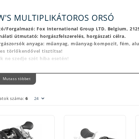
W'S MULTIPLIKÁTOROS ORSÓ
tó/Forgalmazó: Fox International Group LTD. Belgium, 212
álati útmutató: horgászfelszerelés, horgászati célra.
rgászorsók anyaga: műanyag, műanyag-kompozit, fém, al
es törlőkendővel tisztítsa!
k ne szedje szét hiba esetén!
básodás, hiba esetén a karbantartást, javítást bízza szaks
orgász orsó felkapókarját minden esetben kézzel váltsa át!
Mutass többet
rgász orsó zsinórtárolásra használható, nem erőátvitelre!
latok száma:
6