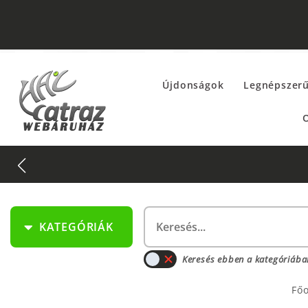
Újdonságok
Legnépszer
O
KATEGÓRIÁK
Keresés ebben a kategóriába
Főo