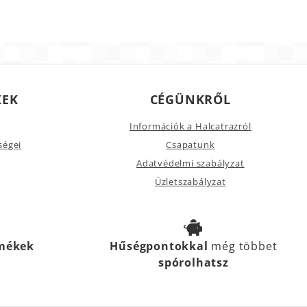
KEK
CÉGÜNKRŐL
Információk a Halcatrazról
ségei
Csapatunk
Adatvédelmi szabályzat
Üzletszabályzat
rmékek
Hűségpontokkal
még többet
spórolhatsz