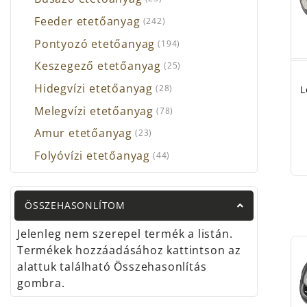
Feeder etetőanyag
(242)
Pontyozó etetőanyag
(194)
Keszegező etetőanyag
(25)
Hidegvízi etetőanyag
(28)
L
Melegvízi etetőanyag
(78)
Amur etetőanyag
(23)
Folyóvízi etetőanyag
(44)
ÖSSZEHASONLÍTOM
Jelenleg nem szerepel termék a listán.
Termékek hozzáadásához kattintson az
alattuk található Összehasonlítás
gombra.