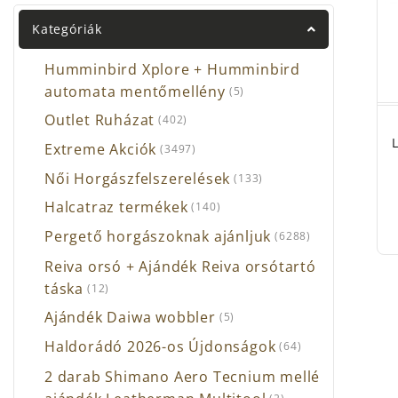
Kategóriák
Humminbird Xplore + Humminbird
automata mentőmellény
(5)
Outlet Ruházat
(402)
Extreme Akciók
(3497)
Női Horgászfelszerelések
(133)
Halcatraz termékek
(140)
Pergető horgászoknak ajánljuk
(6288)
Reiva orsó + Ajándék Reiva orsótartó
táska
(12)
Ajándék Daiwa wobbler
(5)
Haldorádó 2026-os Újdonságok
(64)
2 darab Shimano Aero Tecnium mellé