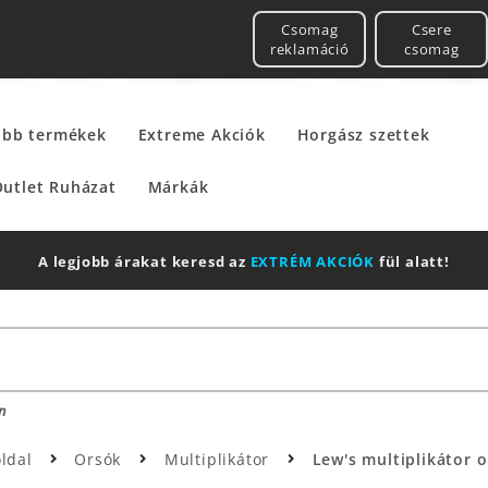
Csomag
Csere
reklamáció
csomag
űbb termékek
Extreme Akciók
Horgász szettek
utlet Ruházat
Márkák
A legjobb árakat keresd az
EXTRÉM AKCIÓK
fül alatt!
n
ldal
Orsók
Multiplikátor
Lew's multiplikátor 