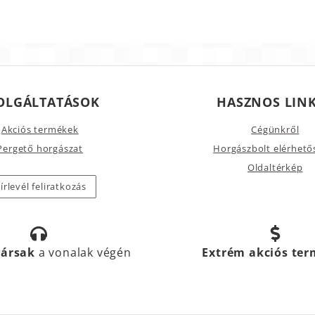
OLGÁLTATÁSOK
HASZNOS LIN
Akciós termékek
Cégünkről
Pergető horgászat
Horgászbolt elérhető
Oldaltérkép
írlevél feliratkozás
társak
a vonalak végén
Extrém akciós te