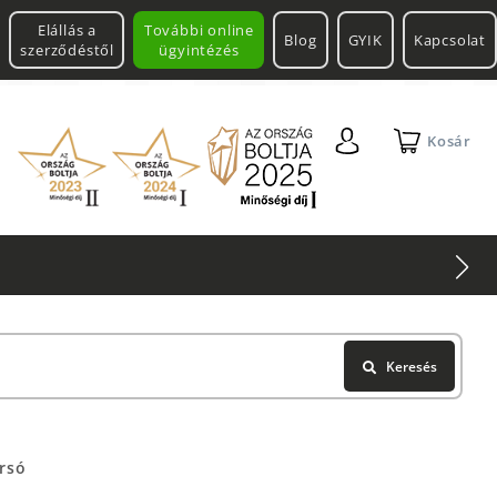
Elállás a
További online
Blog
GYIK
Kapcsolat
szerződéstől
ügyintézés
Kosár
Keresés
orsó