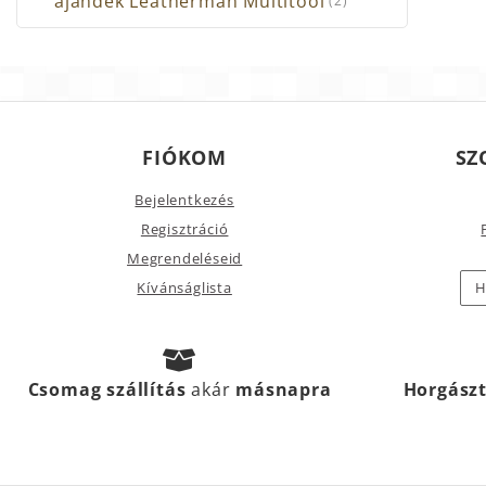
ajándék Leatherman Multitool
(2)
FIÓKOM
SZ
Bejelentkezés
Regisztráció
Megrendeléseid
Kívánságlista
H
Csomag szállítás
akár
másnapra
Horgász