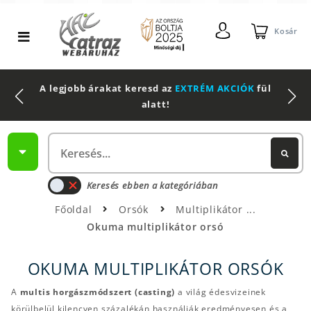
Kosár
A legjobb árakat keresd az
EXTRÉM AKCIÓK
fül
alatt!
Keresés ebben a kategóriában
Főoldal
Orsók
Multiplikátor
Okuma multiplikátor orsó
OKUMA MULTIPLIKÁTOR ORSÓK
A
multis horgászmódszert (casting)
a világ édesvizeinek
körülbelül kilencven százalékán használják eredményesen és a