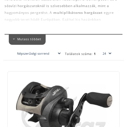
sósvízi horgászatoknál is szívesebben alkalmazzák, mint a
hagyományos pergetést. A
multiplikátoros horgászat
egyre
nagyobb teret hódít Európában. Ezáltal kis hazánkban
is megnövekedett e technika általi érdeklődés. Nagyon sokat
térnek át a multizás világára. Aki egyszer ráérez, erre a
Mutass többet
módszerre az sajnos már többé elő sem veszi a régi
felszerelését. A castingban mindig van mit tanulni és fejlődni,
akár a különböző halfajok horgászatában. Maga az Okuma sem
Találatok száma:
1
hagyhatta ki a termékpalettájáról ezt a fajta orsócsaládot. Idő
kérdése volt, hogy mikor állnak elő egy rendkívüli ár-
értékaránnyal rendelkező orsót. Sok éves fejlesztésnek és
tervezőmunkának köszönhetően dobják piacra az újabbnál újabb
orsókat. Maga az Okuma a megbízhatóságra törekszik a kezdetek
óta. Orsói mind már egy bevált módszerre épülnek.
Az
Okuma Jaw LP J-266WLX orsó
rendkívüli tudása mellé
kifejezetten pénztárca barát ár párosul. A
multi orsók
vitathatatlan előnyeként könyvelhetjük el azt is, hogy sajátos
szerkezeti felépítésük és működésük folytán, nem csavarják a