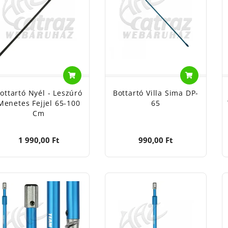
ogic - Svendsen Sport A/S, Dánia, 4621 Gadstrup, Erherver
Thoimpson - Svendsen Sport A/S, Dánia, 4621 Gadstrup, E
nálati útmutató: Leszúrható bottartó, ágas, letekerhető b
títása: Nedves törlőkendővel.
artók anyaga: Fém, alumínium, műanyag, réz
játék, gyermekektől elzárva tartandó!
ottartó Nyél - Leszúró
Bottartó Villa Sima DP-
Menetes Fejjel 65-100
65
Cm
1 990,00 Ft
990,00 Ft