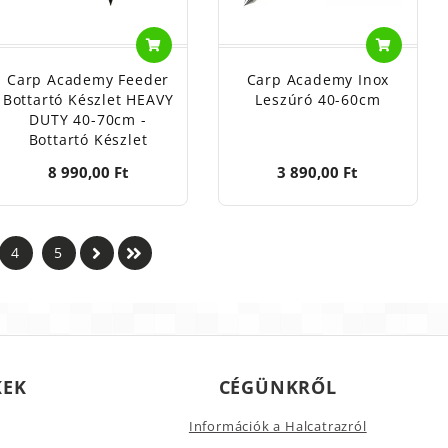
Carp Academy Feeder
Carp Academy Inox
Bottartó Készlet HEAVY
Leszúró 40-60cm
DUTY 40-70cm -
Bottartó Készlet
8 990,00 Ft
3 890,00 Ft
4
5
KEK
CÉGÜNKRŐL
Információk a Halcatrazról