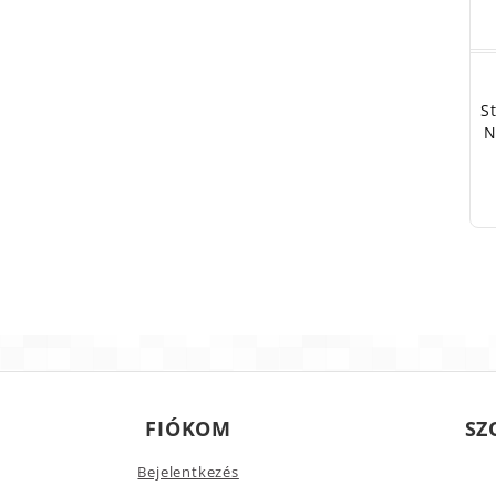
S
N
FIÓKOM
SZ
Bejelentkezés