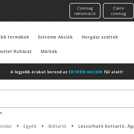
Csomag
Csere
reklamáció
csomag
űbb termékek
Extreme Akciók
Horgász szettek
utlet Ruházat
Márkák
2 db Shimano Aero Technium +
Leatherman
Multitool
n
őoldal
Egyéb
Bottartó
Leszúrható bottartó, Ág