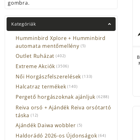
gombra.
Prol
Ron 
Hasz
Kategóriák
Tisz
Bott
Humminbird Xplore + Humminbird
Nem 
automata mentőmellény
(5)
Outlet Ruházat
(402)
B
Extreme Akciók
(3506)
Női Horgászfelszerelések
(133)
Halcatraz termékek
(140)
Pergető horgászoknak ajánljuk
(6288)
Reiva orsó + Ajándék Reiva orsótartó
táska
(12)
Ajándék Daiwa wobbler
(5)
Haldorádó 2026-os Újdonságok
(64)