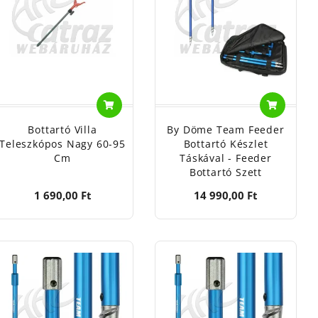
vsparken u.14
rhervervsparken u.14
ottartó
Bottartó Villa
By Döme Team Feeder
Teleszkópos Nagy 60-95
Bottartó Készlet
Cm
Táskával - Feeder
Bottartó Szett
1 690,00 Ft
14 990,00 Ft