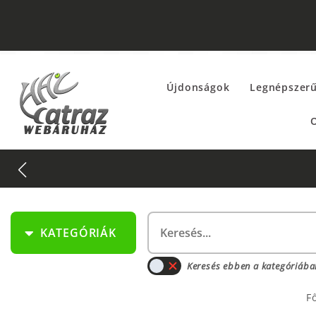
Újdonságok
Legnépszer
O
KATEGÓRIÁK
Keresés ebben a kategóriába
F