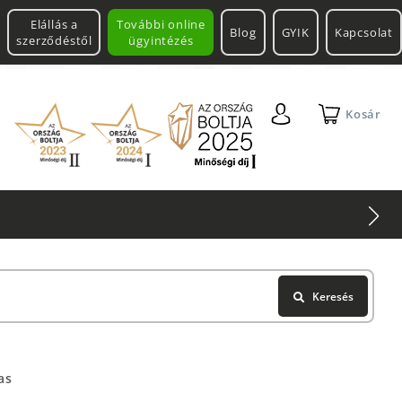
Elállás a
További online
Blog
GYIK
Kapcsolat
szerződéstől
ügyintézés
Kosár
Keresés
as