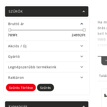
SZŰRŐK
Ha mi
Bruttó ár
órás 
kell 
789
Ft
24992
Ft
több 
szenn
Akciós / Új
egy p
Gyártó
A les
megol
Legnépszerűbb termékeink
Ha a 
Talá
is el
Raktáron
Másik
Szűrés Törlése
Szűrés
legme
botta
hisze
Kategóriák