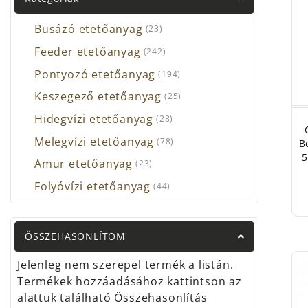
Term
kateg
Busázó etetőanyag
(23)
Már e
Feeder etetőanyag
(242)
A kü
Pontyozó etetőanyag
(194)
száll
Keszegező etetőanyag
(25)
sem 
hisze
Hidegvízi etetőanyag
(28)
Gyár
Melegvízi etetőanyag
(78)
B
Carp
5
Amur etetőanyag
(23)
Blac
Folyóvízi etetőanyag
(44)
By D
Carp
Carp
ÖSSZEHASONLÍTOM
Energ
Fox 
Jelenleg nem szerepel termék a listán.
Hald
Termékek hozzáadásához kattintson az
MadC
alattuk található Összehasonlítás
Nevi