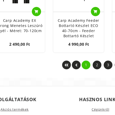
Carp Academy EX
Carp Academy Feeder
trong Menetes Leszúró
Bottartó Készlet ECO
yél - Méret: 70-120cm
40-70cm - Feeder
Bottartó Készlet
2 490,00 Ft
4 990,00 Ft
1
2
3
OLGÁLTATÁSOK
HASZNOS LIN
Akciós termékek
Cégünkről