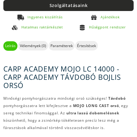
Szolgáltatásaink
Ingyenes kiszállítás
Ajándékok
Hatalmas raktárkészlet
Hűségpont rendszer
Leírás
Vélemények (0)
Paraméterek
Értesítések
CARP ACADEMY MOJO LC 14000 -
CARP ACADEMY TÁVDOBÓ BOJLIS
ORSÓ
Minőségi pontyhorgászatra minőségi orsó szükséges!
Távdobó
pontyhorgászatra lett kifejlesztve a
MOJO LONG CAST orsó
, egy
sereg technikai finomsággal. Az
ultra lassú dobemelésnek
köszönhető, hogy a zsinórkép tökéletesen precíz lesz még a
fárasztások alkalmával történő visszacsévéléskor is.