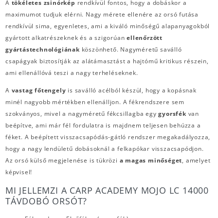
A
tökéletes zsinórkép
rendkívül fontos, hogy a dobáskor a
maximumot tudjuk elérni. Nagy mérete ellenére az orsó futása
rendkívül sima, egyenletes, ami a kiváló minőségű alapanyagokból
gyártott alkatrészeknek és a szigorúan
ellenőrzött
gyártástechnológiának
köszönhető. Nagyméretű saválló
csapágyak biztosítják az alátámasztást a hajtómű kritikus részein,
ami ellenállóvá teszi a nagy terheléseknek.
A
vastag főtengely
is saválló acélból készül, hogy a kopásnak
minél nagyobb mértékben ellenálljon. A fékrendszere sem
szokványos, mivel a nagyméretű fékcsillagba egy
gyorsfék
van
beépítve, ami már fél fordulatra is majdnem teljesen behúzza a
féket. A beépített visszacsapódás-gátló rendszer megakadályozza,
hogy a nagy lendületű dobásoknál a felkapókar visszacsapódjon.
Az orsó külső megjelenése is tükrözi
a magas minőséget
, amelyet
képvisel!
MI JELLEMZI A CARP ACADEMY MOJO LC 14000
TÁVDOBÓ ORSÓT?