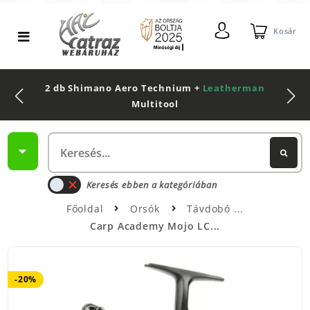
Kosár
2 db Shimano Aero Technium +
Leatherman
Multitool
Keresés ebben a kategóriában
Főoldal
Orsók
Távdobó
Carp Academy Mojo LC...
-20%