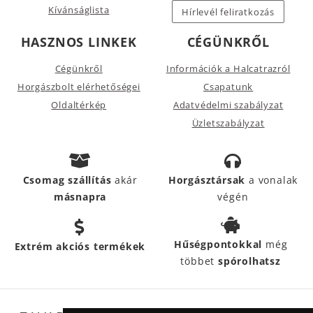
Kívánságlista
Hírlevél feliratkozás
HASZNOS LINKEK
CÉGÜNKRŐL
Cégünkről
Információk a Halcatrazról
Horgászbolt elérhetőségei
Csapatunk
Oldaltérkép
Adatvédelmi szabályzat
Üzletszabályzat
Csomag szállítás
akár
Horgásztársak
a vonalak
másnapra
végén
Hűségpontokkal
még
Extrém akciós termékek
többet
spórolhatsz