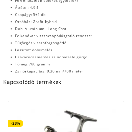
Fékrendszer: Elsőfékes (gyorsfék)
Áttétel: 4.9:1
Csapágy: 5+1 db
Orsóház: Grafit-hybrid
Dob: Alumínium - Long Cast
Felkapókar visszacsapódásgátló rendszer
Tűgörgős visszaforgásgátló
Lassított dobemelés
Csavarodásmentes zsinórvezető görgő
Tömeg 780 gramm
Zsinórkapacítás: 0.30 mm/700 méter
Kapcsolódó termékek
-23%