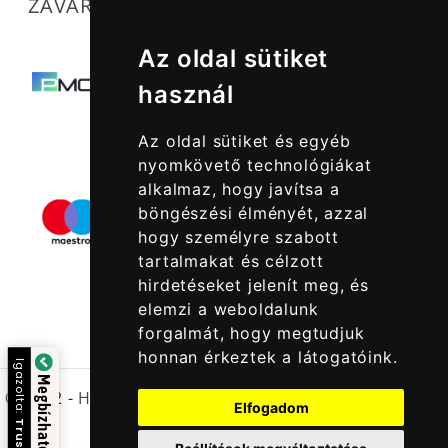
ZAVARTALAN MŰKÖDÉSÜNKET SEGÍTIK
Az oldal sütiket
használ
Az oldal sütiket és egyéb
nyomkövető technológiákat
alkalmaz, hogy javítsa a
böngészési élményét, azzal
hogy személyre szabott
tartalmakat és célzott
hirdetéseket jelenít meg, és
elemzi a weboldalunk
forgalmát, hogy megtudjuk
honnan érkeztek a látogatóink.
Igazolta:
Megbízható Oldal
© 2022 -
Halcatraz Kft.
Elfogadom