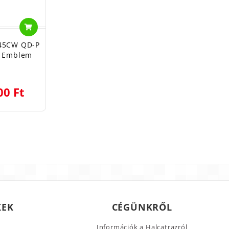
 45CW QD-P
a Emblem
00 Ft
KEK
CÉGÜNKRŐL
Információk a Halcatrazról