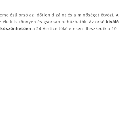
melésű orsó az időtlen dizájnt és a minőséget ötvözi. A
lékek is könnyen és gyorsan behúzhatók. Az orsó
kiváló
 köszönhetően
a 24 Vertice tökéletesen illeszkedik a 10