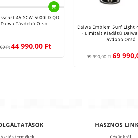
osscast 45 SCW 5000LD QD
 Daiwa Távdobó Orsó
Daiwa Emblem Surf Light
- Limitált Kiadású Daiw
Távdobó Orsó
44 990,00 Ft
00 Ft
69 990,
99 990,00 Ft
OLGÁLTATÁSOK
HASZNOS LIN
Akciós termékek
Cégünkről