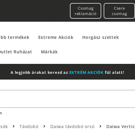
Csomag
Csere
reklamáció
csomag
űbb termékek
Extreme Akciók
Horgász szettek
utlet Ruházat
Márkák
A legjobb árakat keresd az
EXTRÉM AKCIÓK
fül alatt!
n
rsók
Távdobó
Daiwa távdobó orsó
Daiwa Vertic