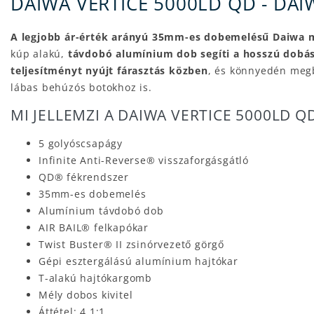
DAIWA VERTICE 5000LD QD - DA
A legjobb ár-érték arányú 35mm-es dobemelésű Daiwa mo
kúp alakú,
távdobó alumínium dob segíti a hosszú dobá
teljesítményt nyújt fárasztás közben
, és könnyedén megb
lábas behúzós botokhoz is.
MI JELLEMZI A DAIWA VERTICE 5000LD 
5 golyóscsapágy
Infinite Anti-Reverse® visszaforgásgátló
QD® fékrendszer
35mm-es dobemelés
Alumínium távdobó dob
AIR BAIL® felkapókar
Twist Buster® II zsinórvezető görgő
Gépi esztergálású alumínium hajtókar
T-alakú hajtókargomb
Mély dobos kivitel
Áttétel: 4,1:1