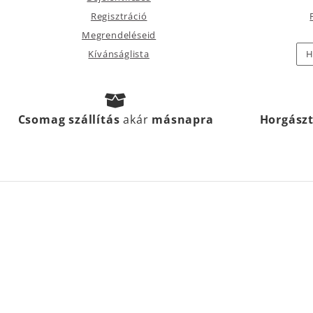
Regisztráció
Megrendeléseid
Kívánságlista
H
Csomag szállítás
akár
másnapra
Horgász