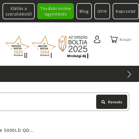
Elállás a
További online
Blog
GYIK
Kapcsolat
szerződéstől
ügyintézés
Kosár
Keresés
e 5000LD QD...