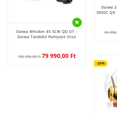
Daiwa 2
5000C QD 
Daiwa Whisker 45 SCW QD OT -
55 990,
Daiwa Távdobó Pontyozó Orsó
79 990,00 Ft
105 990,00 Ft
-20%