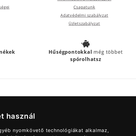
ségei
Csapatunk
Adatvédelmi szabályzat
Üzletszabályzat
rmékek
Hűségpontokkal
még többet
spórolhatsz
et használ
egyéb nyomkövető technológiákat alkalmaz,