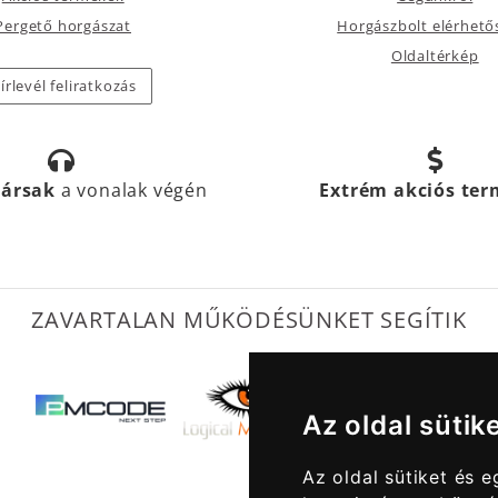
Pergető horgászat
Horgászbolt elérhető
Oldaltérkép
írlevél feliratkozás
társak
a vonalak végén
Extrém akciós te
ZAVARTALAN MŰKÖDÉSÜNKET SEGÍTIK
Az oldal sütik
Az oldal sütiket és 