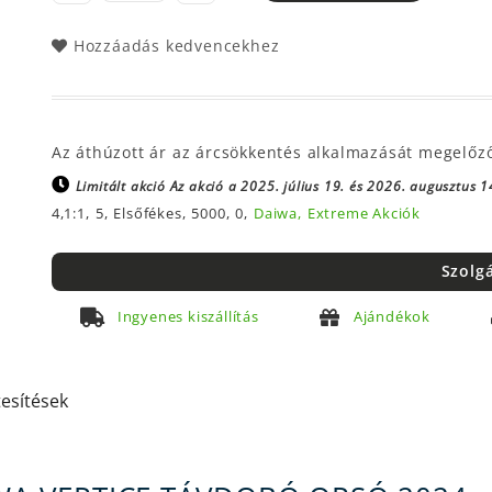
Hozzáadás kedvencekhez
Az áthúzott ár az árcsökkentés alkalmazását megelőz
Limitált akció
Az akció a 2025. július 19. és 2026. augusztus 14
4,1:1,
5,
Elsőfékes,
5000,
0,
Daiwa,
Extreme Akciók
Szolg
Ingyenes kiszállítás
Ajándékok
tesítések