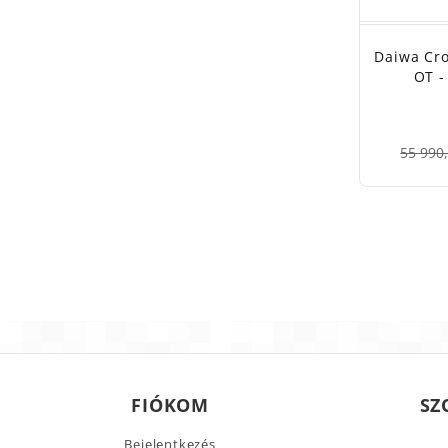
Daiwa Cr
OT -
55 990,
FIÓKOM
SZ
Bejelentkezés