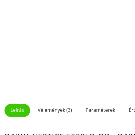
Leírás
Vélemények (3)
Paraméterek
Ér