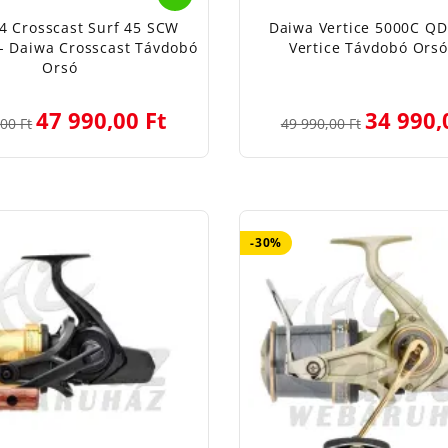
4 Crosscast Surf 45 SCW
Daiwa Vertice 5000C QD
- Daiwa Crosscast Távdobó
Vertice Távdobó Orsó
Orsó
47 990,00 Ft
34 990,
00 Ft
49 990,00 Ft
-30%