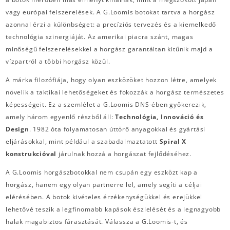
vagy európai felszerelések. A G.Loomis botokat tartva a horgász
azonnal érzi a különbséget: a precíziós tervezés és a kiemelkedő
technológia szinergiáját. Az amerikai piacra szánt, magas
minőségű felszerelésekkel a horgász garantáltan kitűnik majd a
vízpartról a többi horgász közül.
A márka filozófiája, hogy olyan eszközöket hozzon létre, amelyek
növelik a taktikai lehetőségeket és fokozzák a horgász természetes
képességeit. Ez a szemlélet a G.Loomis DNS-ében gyökerezik,
amely három egyenlő részből áll:
Technológia, Innováció és
Design
. 1982 óta folyamatosan úttörő anyagokkal és gyártási
eljárásokkal, mint például a szabadalmaztatott
Spiral X
konstrukcióval
járulnak hozzá a horgászat fejlődéséhez.
A G.Loomis horgászbotokkal nem csupán egy eszközt kap a
horgász, hanem egy olyan partnerre lel, amely segíti a céljai
elérésében. A botok kivételes érzékenységükkel és erejükkel
lehetővé teszik a legfinomabb kapások észlelését és a legnagyobb
halak magabiztos fárasztását. Válassza a G.Loomis-t, és