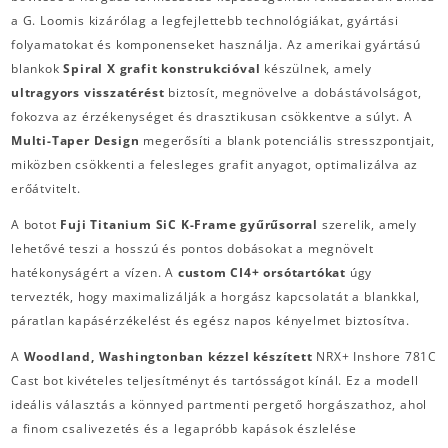
a G. Loomis kizárólag a legfejlettebb technológiákat, gyártási
folyamatokat és komponenseket használja.
Az amerikai gyártású
blankok
Spiral X grafit konstrukcióval
készülnek, amely
ultragyors visszatérést
biztosít, megnövelve a dobástávolságot,
fokozva az érzékenységet és drasztikusan csökkentve a súlyt.
A
Multi-Taper Design
megerősíti a blank potenciális stresszpontjait,
miközben csökkenti a felesleges grafit anyagot, optimalizálva az
erőátvitelt.
A botot
Fuji Titanium SiC K-Frame gyűrűsorral
szerelik, amely
lehetővé teszi a hosszú és pontos dobásokat a megnövelt
hatékonyságért a vízen. A
custom CI4+ orsótartókat
úgy
tervezték, hogy maximalizálják a horgász kapcsolatát a blankkal,
páratlan kapásérzékelést és egész napos kényelmet biztosítva.
A
Woodland, Washingtonban kézzel készített
NRX+ Inshore 781C
Cast bot kivételes teljesítményt és tartósságot kínál.
Ez a modell
ideális választás a könnyed partmenti pergető horgászathoz, ahol
a finom csalivezetés és a legapróbb kapások észlelése