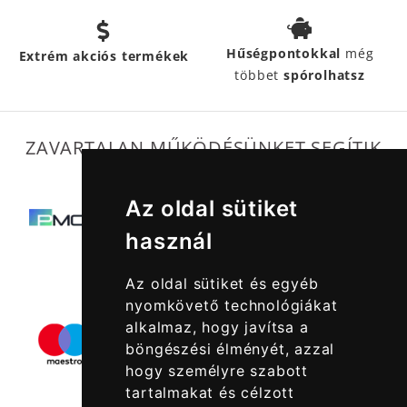
Hűségpontokkal
még
Extrém akciós termékek
többet
spórolhatsz
ZAVARTALAN MŰKÖDÉSÜNKET SEGÍTIK
Az oldal sütiket
használ
Az oldal sütiket és egyéb
nyomkövető technológiákat
alkalmaz, hogy javítsa a
böngészési élményét, azzal
hogy személyre szabott
tartalmakat és célzott