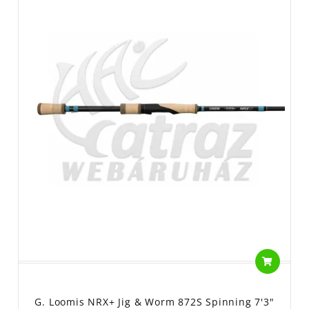
G. Loomis NRX+ Jig & Worm 872S Spinning 7'3"