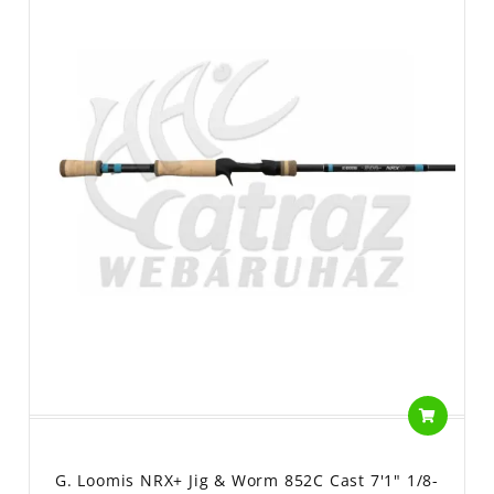
G. Loomis NRX+ Jig & Worm 852C Cast 7'1" 1/8-