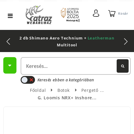
Kosár
2 db Shimano Aero Technium +
Leatherman
Multitool
Keresés ebben a kategóriában
Főoldal
Botok
Pergető
G. Loomis NRX+ Inshore...