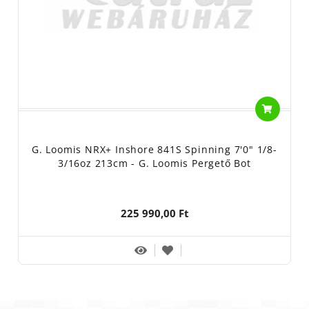
G. Loomis NRX+ Inshore 841S Spinning 7'0" 1/8-
3/16oz 213cm - G. Loomis Pergető Bot
225 990,00 Ft