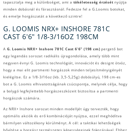
tapasztalja meg a különbséget, ami a
tökéletesség érzését
nyújtja
minden dobásnál és fárasztásnál. Fedezze fel a G.Loomis botokat,
és emelje horgászatát a következő szintre!
G. LOOMIS NRX+ INSHORE 781C
CAST 6'6" 1/8-3/16OZ 198CM
A
G.
Loomis NRX+ Inshore 781C Cast 6'6" (198 cm)
pergető bot
egy legendás sorozat radikális újragondolása, amely több mint
negyven évnyi G. Loomis technológiát, innovációt és designt ötvöz,
hogy a mai elit partmenti horgászok minden teljesítményigényét
kielégítse.
Ez a 1/8-3/16oz (kb. 3,5-5,25g) dobósúlyú, 198 cm-es
bot a G. Loomis elhivatottságának csúcspontja, melynek célja, hogy
a bolygó legfejlettebb horgászeszközeit biztosítsa a partmenti
horgászok számára.
Az NRX+ Inshore sorozat minden modelljét úgy tervezték, hogy
optimális akciók és erő kombinációját nyújtsa, ezzel meghódítva
bármilyen változékony körülményt. A cél: a taktikai lehetőségek
bővítése a horgász természetes képességeinek fokozásával.
Ehhez