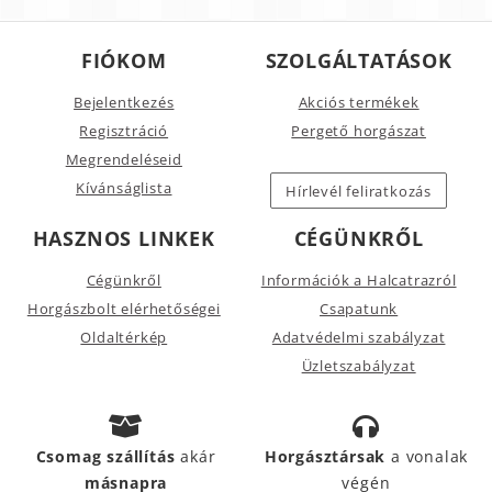
FIÓKOM
SZOLGÁLTATÁSOK
Bejelentkezés
Akciós termékek
Regisztráció
Pergető horgászat
Megrendeléseid
Kívánságlista
Hírlevél feliratkozás
HASZNOS LINKEK
CÉGÜNKRŐL
Cégünkről
Információk a Halcatrazról
Horgászbolt elérhetőségei
Csapatunk
Oldaltérkép
Adatvédelmi szabályzat
Üzletszabályzat
Csomag szállítás
akár
Horgásztársak
a vonalak
másnapra
végén