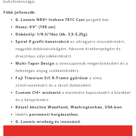
kulcsfontosságú.
Főbb Jellemzők:
G. Loomis NRX+ Inshore 781C Cast
pergető bot.
Hossz: 6'6" (198 cm)
.
Dobósúly: 1/8-3/16oz (kb. 3,5-5,25g)
.
Spiral X grafit konstrukció
az ultragyors visszatérésért,
nagyobb dobástávolságért, fokozott érzékenységért és
drasztikus súlycsökkentésért.
Multi-Taper Design
a stresszpontok megerősítéséért és a
felesleges anyag csökkentéséért.
Fuji Titanium SiC K-Frame gyűrűsor
a sima
zsinórvezetésért és a távoli dobásokért.
Custom CI4+ orsótartó
a maximális kapcsolatért a blankkal
és a kényelemért.
Kézzel készítve Woodland, Washingtonban, USA-ban
.
Ideális
partmenti horgászathoz
.
G. Loomis minőség és innováció
.