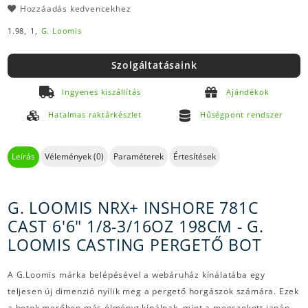
Hozzáadás kedvencekhez
1.98,
1,
G. Loomis
Szolgáltatásaink
Ingyenes kiszállítás
Ajándékok
Hatalmas raktárkészlet
Hűségpont rendszer
Leírás
Vélemények (0)
Paraméterek
Értesítések
G. LOOMIS NRX+ INSHORE 781C
CAST 6'6" 1/8-3/16OZ 198CM - G.
LOOMIS CASTING PERGETŐ BOT
A G.Loomis márka belépésével a webáruház kínálatába egy
teljesen új dimenzió nyílik meg a pergető horgászok számára. Ezek
a botok merőben más élményt kínálnak, mint a megszokott japán