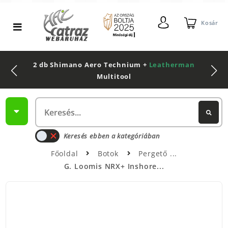
Kosár
2 db Shimano Aero Technium +
Leatherman
Multitool
Keresés ebben a kategóriában
Főoldal
Botok
Pergető
G. Loomis NRX+ Inshore...