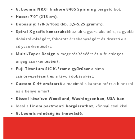
G. Loomis NRX+ Inshore 840S Spinning
pergető bot.
Hossz: 7'0" (213 cm)
.
Dobósúly: 1/8-3/16oz (kb. 3,5-5,25 gramm)
.
Spiral X grafit konstrukció
az ultragyors akcióért, nagyobb
dobástávolságért, fokozott érzékenységért és drasztikus
súlycsökkentésért.
Multi-Taper Design
a megerősítéséért és a felesleges
anyag csökkentéséért.
Fuji Titanium SiC K-Frame gyűrűsor
a sima
zsinórvezetésért és a távoli dobásokért.
Custom CI4+ orsótartó
a maximális kapcsolatért a blankkal
és a kényelemért.
Kézzel készítve Woodland, Washingtonban, USA-ban
.
Ideális
finom partmenti horgászathoz
, könnyű csalikkal.
G. Loomis minőség és innováció
.