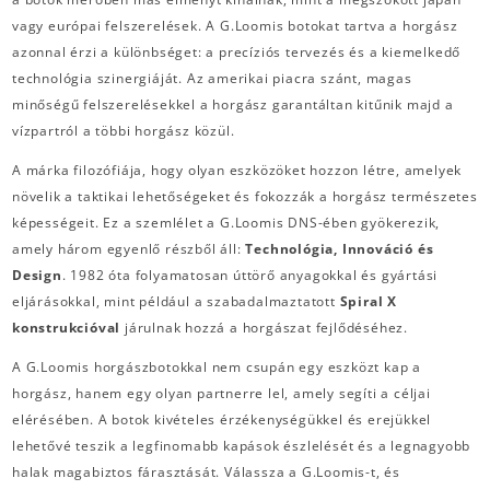
vagy európai felszerelések. A G.Loomis botokat tartva a horgász
azonnal érzi a különbséget: a precíziós tervezés és a kiemelkedő
technológia szinergiáját. Az amerikai piacra szánt, magas
minőségű felszerelésekkel a horgász garantáltan kitűnik majd a
vízpartról a többi horgász közül.
A márka filozófiája, hogy olyan eszközöket hozzon létre, amelyek
növelik a taktikai lehetőségeket és fokozzák a horgász természetes
képességeit. Ez a szemlélet a G.Loomis DNS-ében gyökerezik,
amely három egyenlő részből áll:
Technológia, Innováció és
Design
. 1982 óta folyamatosan úttörő anyagokkal és gyártási
eljárásokkal, mint például a szabadalmaztatott
Spiral X
konstrukcióval
járulnak hozzá a horgászat fejlődéséhez.
A G.Loomis horgászbotokkal nem csupán egy eszközt kap a
horgász, hanem egy olyan partnerre lel, amely segíti a céljai
elérésében. A botok kivételes érzékenységükkel és erejükkel
lehetővé teszik a legfinomabb kapások észlelését és a legnagyobb
halak magabiztos fárasztását. Válassza a G.Loomis-t, és