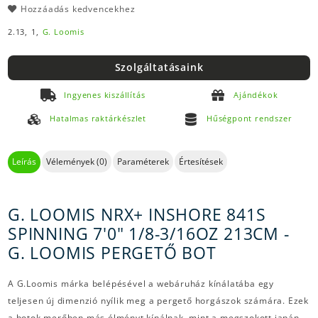
Hozzáadás kedvencekhez
2.13,
1,
G. Loomis
Szolgáltatásaink
Ingyenes kiszállítás
Ajándékok
Hatalmas raktárkészlet
Hűségpont rendszer
Leírás
Vélemények (0)
Paraméterek
Értesítések
G. LOOMIS NRX+ INSHORE 841S
SPINNING 7'0" 1/8-3/16OZ 213CM -
G. LOOMIS PERGETŐ BOT
A G.Loomis márka belépésével a webáruház kínálatába egy
teljesen új dimenzió nyílik meg a pergető horgászok számára. Ezek
a botok merőben más élményt kínálnak, mint a megszokott japán