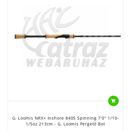
G. Loomis NRX+ Inshore 840S Spinning 7'0" 1/10-
1/5oz 213cm - G. Loomis Pergető Bot