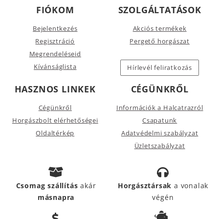
FIÓKOM
SZOLGÁLTATÁSOK
Bejelentkezés
Akciós termékek
Regisztráció
Pergető horgászat
Megrendeléseid
Kívánságlista
Hírlevél feliratkozás
HASZNOS LINKEK
CÉGÜNKRŐL
Cégünkről
Információk a Halcatrazról
Horgászbolt elérhetőségei
Csapatunk
Oldaltérkép
Adatvédelmi szabályzat
Üzletszabályzat
Csomag szállítás
akár
Horgásztársak
a vonalak
másnapra
végén