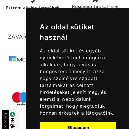
Hűségpontokkal
még
Extrém akciós termékek
többet
spórolhatsz
Az oldal sütiket
ZAVARTALAN MŰKÖDÉSÜNKET SEGÍTIK
használ
Az oldal sütiket és egyéb
nyomkövető technológiákat
alkalmaz, hogy javítsa a
böngészési élményét, azzal
hogy személyre szabott
tartalmakat és célzott
hirdetéseket jelenít meg, és
elemzi a weboldalunk
forgalmát, hogy megtudjuk
honnan érkeztek a látogatóink.
Igazolta:
Elfogadom