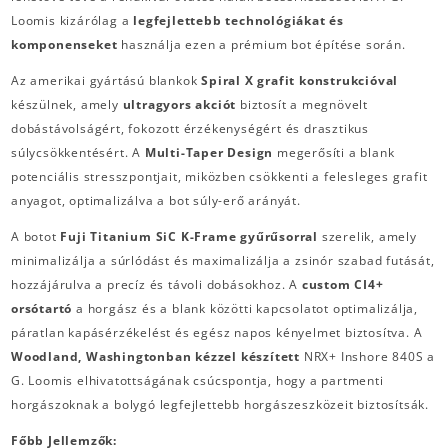
Loomis kizárólag a
legfejlettebb technológiákat és
komponenseket
használja ezen a prémium bot építése során.
Az amerikai gyártású blankok
Spiral X grafit konstrukcióval
készülnek, amely
ultragyors akciót
biztosít a megnövelt
dobástávolságért, fokozott érzékenységért és drasztikus
súlycsökkentésért.
A
Multi-Taper Design
megerősíti a blank
potenciális stresszpontjait, miközben csökkenti a felesleges grafit
anyagot, optimalizálva a bot súly-erő arányát.
A botot
Fuji Titanium SiC K-Frame gyűrűsorral
szerelik, amely
minimalizálja a súrlódást és maximalizálja a zsinór szabad futását,
hozzájárulva a precíz és távoli dobásokhoz.
A
custom CI4+
orsótartó
a horgász és a blank közötti kapcsolatot optimalizálja,
páratlan kapásérzékelést és egész napos kényelmet biztosítva.
A
Woodland, Washingtonban kézzel készített
NRX+ Inshore 840S a
G. Loomis elhivatottságának csúcspontja, hogy a partmenti
horgászoknak a bolygó legfejlettebb horgászeszközeit biztosítsák.
Főbb Jellemzők: