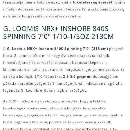
tapasztalja meg a különbséget, ami a
tökéletesség érzését
nyújtja
minden dobásnál és fárasztásnál. Fedezze fel a G.Loomis botokat,
és emelje horgászatát a következő szintre!
G. LOOMIS NRX+ INSHORE 840S
SPINNING 7'0" 1/10-1/5OZ 213CM
A
G.
Loomis NRX+ Inshore 840S Spinning 7'0" (213 cm)
pergető
bot a G. Loomis több mint négy évtizedes tapasztalatának,
innovációjának és tervezési tudásának csúcsát képviseli,
kimondottan a mai elit partmenti horgászok igényeihez szabva.
Ez
az extra könnyű, 1/10-1/5oz (kb.
2,8-5,6 gramm
) dobósúlyú bot
páratlan érzékenységet és finomságot kínál, miközben megőrzi a
legendás G. Loomis erőt és megbízhatóságot.
Az NRX+ Inshore sorozatot úgy tervezték, hogy a taktikai
lehetőségek bővítésével fokozza a horgász természetes
képességeit, legyenek a körülmények bármilyen változékonyak. A
bot a legfinomabb csalik pontos és távoli dobására készült,
lehetővé téve a rendkívül óvatos halak becserkészését is. A G.