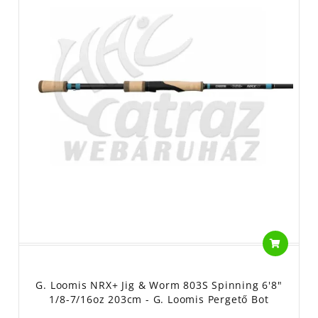
G. Loomis NRX+ Jig & Worm 803S Spinning 6'8"
1/8-7/16oz 203cm - G. Loomis Pergető Bot