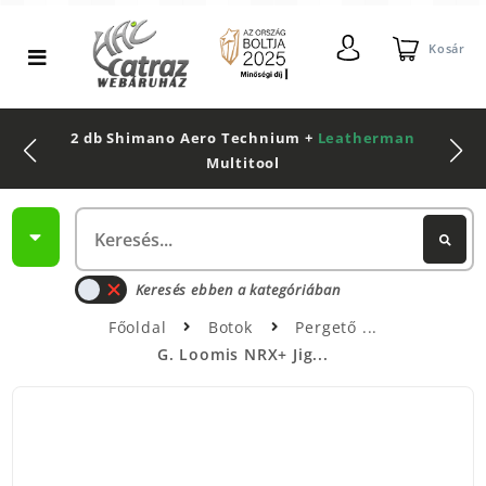
Kosár
2 db Shimano Aero Technium +
Leatherman
Multitool
Keresés ebben a kategóriában
Főoldal
Botok
Pergető
G. Loomis NRX+ Jig...