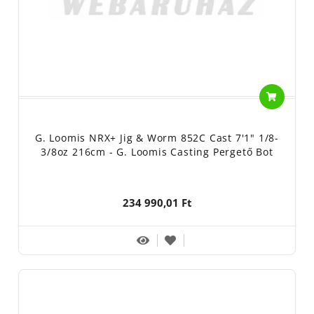
G. Loomis NRX+ Jig & Worm 852C Cast 7'1" 1/8-
3/8oz 216cm - G. Loomis Casting Pergető Bot
234 990,01 Ft