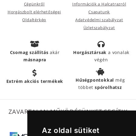
Cégünkről
Információk a Halcatrazról
Horgászbolt elérhetőségei
Csapatunk
Oldaltérkép
Adatvédelmi szabályzat
Üzletszabályzat
Csomag szállítás
akár
Horgásztársak
a vonalak
másnapra
végén
Hűségpontokkal
még
Extrém akciós termékek
többet
spórolhatsz
ZAVARTALAN MŰKÖDÉSÜNKET SEGÍTIK
Az oldal sütiket