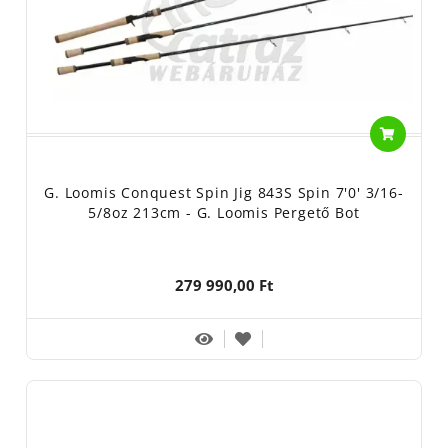
G. Loomis Conquest Spin Jig 843S Spin 7'0' 3/16-
5/8oz 213cm - G. Loomis Pergető Bot
279 990,00 Ft