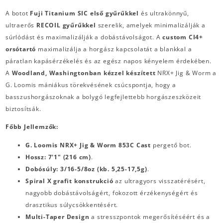
A botot
Fuji Titanium SIC első gyűrűkkel
és ultrakönnyű,
ultraerős
RECOIL gyűrűkkel
szerelik, amelyek minimalizálják a
súrlódást és maximalizálják a dobástávolságot. A
custom CI4+
orsótartó
maximalizálja a horgász kapcsolatát a blankkal a
páratlan kapásérzékelés és az egész napos kényelem érdekében.
A
Woodland, Washingtonban kézzel készített
NRX+ Jig & Worm a
G. Loomis mániákus törekvésének csúcspontja, hogy a
basszushorgászoknak a bolygó legfejlettebb horgászeszközeit
biztosítsák.
Főbb Jellemzők:
G. Loomis NRX+ Jig & Worm 853C Cast
pergető bot.
Hossz: 7'1" (216 cm)
.
Dobósúly: 3/16-5/8oz (kb. 5,25-17,5g)
.
Spiral X grafit konstrukció
az ultragyors visszatérésért,
nagyobb dobástávolságért, fokozott érzékenységért és
drasztikus súlycsökkentésért.
Multi-Taper Design
a stresszpontok megerősítéséért és a