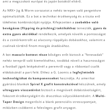
ami a megszokott európai és japán botoktól eltérő.
Az NRX+ Jig & Worm sorozatot a nehéz terepen való pergetésre
optimalizálták. Ez a bot a technikai érzékenység és a tiszta erő
tökéletes kombinációját nyújtja. Kifejezetten a
zsebekbe való
bevágásos (flipping és pitching) taktikákhoz
tervezték,
gyors és
extra gyors akciókkal
rendelkezik, amelyek növelik a pontosságot
és a zsinórkontrollt az alacsony röppályás dobásokhoz, valamint a
csalinak történő finom mozgás átadásához.
A bot
masszív bottest része
bőséges erőt biztosít a "fenevadak"
nehéz terepről való kiemeléséhez, továbbá növeli a hasznosságot
a football jigek letépésénél a peremről vagy a ribbontail csalik
eldobásánál a part felé. Ehhez a G. Loomis a
legfejlettebb
technológiákat és komponenseket
használja. Az amerikai
gyártású blankok
Spiral X grafit konstrukcióval
készülnek, amely
ultragyors visszatérést
biztosít a megnövelt dobástávolságért,
fokozott érzékenységért és drasztikus súlycsökkentésért. A
Multi-
Taper Design
megerősíti a blank potenciális stresszpontjait,
miközben csökkenti a felesleges grafit anyagot.