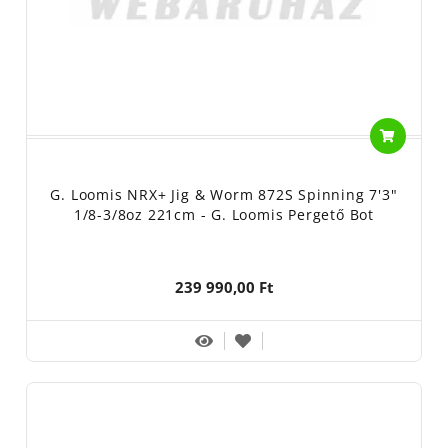
G. Loomis NRX+ Jig & Worm 872S Spinning 7'3"
1/8-3/8oz 221cm - G. Loomis Pergető Bot
239 990,00 Ft