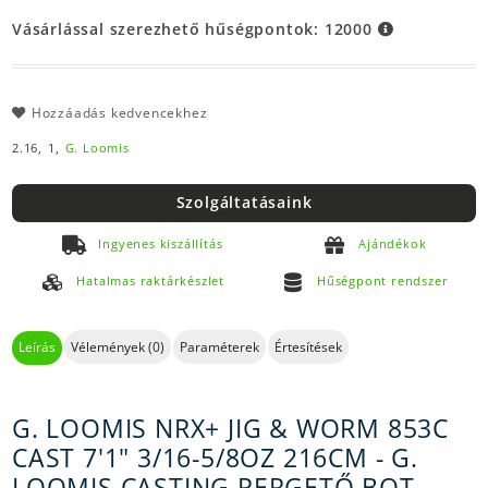
Vásárlással szerezhető hűségpontok:
12000
Hozzáadás kedvencekhez
2.16,
1,
G. Loomis
Szolgáltatásaink
Ingyenes kiszállítás
Ajándékok
Hatalmas raktárkészlet
Hűségpont rendszer
Leírás
Vélemények (0)
Paraméterek
Értesítések
G. LOOMIS NRX+ JIG & WORM 853C
CAST 7'1" 3/16-5/8OZ 216CM - G.
LOOMIS CASTING PERGETŐ BOT