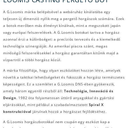
A G.Loomis márka belépésével a webáruház kínálatába egy
teljesen új dimenzió nyílik meg a pergető horgászok számára. Ezek
a botok merőben más élményt kínálnak, mint a megszokott japán
vagy európai felszerelések. A G.Loomis botokat tartva a horgász
azonnal érzi a különbséget: a precíziós tervezés és a kiemelkedő
technológia szinergiáját. Az amerikai piacra szánt, magas
minőségű felszerelésekkel a horgász garantáltan kitűnik majd a
vízpartról a többi horgász közül.
A márka filozófiája, hogy olyan eszközöket hozzon létre, amelyek
növelik a taktikai lehetőségeket és fokozzák a horgász természetes
képességeit. Ez a szemlélet a G.Loomis DNS-ében gyökerezik,
amely három egyenlő részből áll:
Technológia, Innováció és
Design
. 1982 óta folyamatosan úttörő anyagokkal és gyártási
eljárásokkal, mint például a szabadalmaztatott
Spiral X
konstrukcióval
járulnak hozzá a horgászat fejlődéséhez.
A G.Loomis horgászbotokkal nem csupán egy eszközt kap a