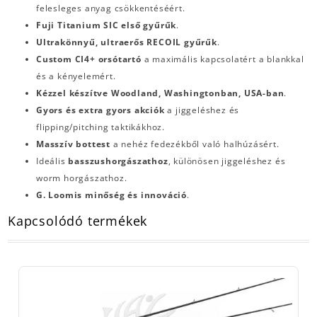
felesleges anyag csökkentéséért.
Fuji Titanium SIC első gyűrűk
.
Ultrakönnyű, ultraerős RECOIL gyűrűk
.
Custom CI4+ orsótartó
a maximális kapcsolatért a blankkal
és a kényelemért.
Kézzel készítve Woodland, Washingtonban, USA-ban
.
Gyors és extra gyors akciók
a jiggeléshez és
flipping/pitching taktikákhoz.
Masszív bottest
a nehéz fedezékből való halhúzásért.
Ideális
basszushorgászathoz
, különösen jiggeléshez és
worm horgászathoz.
G. Loomis minőség és innováció
.
Kapcsolódó termékek