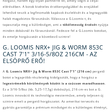
horgász, hanem egy olyan partnerre lel, amely segíti a céljai
elérésében. A botok kivételes érzékenységükkel és erejükkel
lehetővé teszik a legfinomabb kapások észlelését és a legnagyobb
halak magabiztos fárasztását. Válassza a G.Loomis-t, és
tapasztalja meg a különbséget, ami a
tökéletesség érzését
nyújtja
minden dobásnál és fárasztásnál. Fedezze fel a G.Loomis botokat,
és emelje horgászatát a következő szintre!
G. LOOMIS NRX+ JIG & WORM 853C
CAST 7'1" 3/16-5/8OZ 216CM - AZ
ELSÖPRŐ ERŐ!
A
G. Loomis NRX+ Jig & Worm 853C Cast 7'1" (216 cm)
pergető
botot a legapróbb részletekig kidolgozták, hogy a horgász a
legextrémebb körülmények között is a csúcson maradhasson
.
Ez a 3/16-5/8oz (kb. 5,25-17,5g) dobósúlyú, 216 cm-es bot a G.
Loomis innováció és technológia mesterműve, amely teljesen új
szintre emeli a pergető horgászatot. Az amerikai tervezés és
gyártás garantálja a prémium minőséget és a különleges élményt,