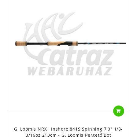
G. Loomis NRX+ Inshore 841S Spinning 7'0" 1/8-
3/16oz 213cm - G. Loomis Pergető Bot