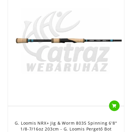
G. Loomis NRX+ Jig & Worm 803S Spinning 6'8"
1/8-7/16oz 203cm - G. Loomis Pergető Bot