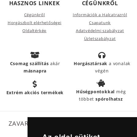
HASZNOS LINKEK
CÉGÜNKRŐL
Cégünkről
Információk a Halcatrazról
Horgászbolt elérhetőségei
Csapatunk
Oldaltérkép
Adatvédelmi szabályzat
Üzletszabályzat
Csomag szállítás
akár
Horgásztársak
a vonalak
másnapra
végén
Hűségpontokkal
még
Extrém akciós termékek
többet
spórolhatsz
ZAVARTALAN MŰKÖDÉSÜNKET SEGÍTIK