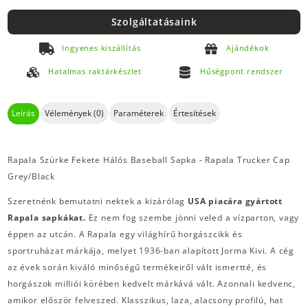
Szolgáltatásaink
Ingyenes kiszállítás
Ajándékok
Hatalmas raktárkészlet
Hűségpont rendszer
Leírás
Vélemények (0)
Paraméterek
Értesítések
Rapala Szürke Fekete Hálós Baseball Sapka - Rapala Trucker Cap
Grey/Black
Szeretnénk bemutatni nektek a kizárólag
USA piacára gyártott
Rapala sapkákat.
Ez nem fog szembe jönni veled a vízparton, vagy
éppen az utcán. A Rapala egy világhírű horgászcikk és
sportruházat márkája, melyet 1936-ban alapított Jorma Kivi. A cég
az évek során kiváló minőségű termékeiről vált ismertté, és
horgászok milliói körében kedvelt márkává vált. Azonnali kedvenc,
amikor először felveszed. Klasszikus, laza, alacsony profilú, hat