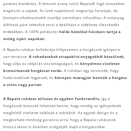
paneles kialakítás. A hímzett arany színű Rapala® logó tónusában
kiegészíti a sapkát. Az ívelt napellenző megtartja formáját, de
könnyen alkalmazkodik viselője személyes stílusához. A műanyag
állítható pánt lehetővé teszi a beállítást a tökéletes illeszkedés
érdekében. A 100% poliészter
hálós hátoldal hűvösen tartja a
meleg nyári napokon.
A Rapala ruházat kollekciója kifejezetten a horgászok igényeire
van tervezve.
A ruhadarabok strapabíró anyagokból készülnek,
hogy állja az időjárás viszontagságait, és
kényelmes viseletet
biztosítsanak horgászat során.
A ruhákat úgy tervezték, hogy
funkcionálisak legyenek, és
könnyen mozogjon bennük a horgász
a vízen vagy parton.
A Rapala ruházat stílusos és egyben funkcionális,
így a
horgászok biztosak lehetnek benne, hogy mindig az igényeiknek
megfelelő viseletet találnak a márkától. Az egyedi design és a
megbízható minőség garancia arra, hogy a Rapala ruházatok
hosszú távon is kiválóan szolgálják majd a horgászokat.