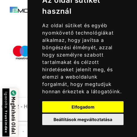
Az oldal sütiket
használ
Az oldal sütiket és egyéb
nyomkövető technológiákat
alkalmaz, hogy javítsa a
böngészési élményét, azzal
hogy személyre szabott
tartalmakat és célzott
hirdetéseket jelenít meg, és
elemzi a weboldalunk
forgalmát, hogy megtudjuk
honnan érkeztek a látogatóink.
Igazolta:
Megbízható Oldal
© 2022 -
Halcatraz Kft.
Elfogadom
Trustindex
Beállítások megváltoztatása
db
-
+
Kosárba Rakom