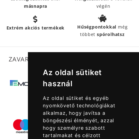
másnapra
végén
Hűségpontokkal
még
Extrém akciós termékek
többet
spórolhatsz
ZAVARTALAN MŰKÖDÉSÜNKET SEGÍTIK
Az oldal sütiket
használ
Az oldal sütiket és egyéb
nyomkövető technológiákat
alkalmaz, hogy javítsa a
böngészési élményét, azzal
hogy személyre szabott
tartalmakat és célzott