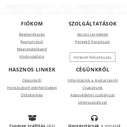
FIÓKOM
SZOLGÁLTATÁSOK
Bejelentkezés
Akciós termékek
Regisztráció
Pergető horgászat
Megrendeléseid
Kívánságlista
Hírlevél feliratkozás
HASZNOS LINKEK
CÉGÜNKRŐL
Cégünkről
Információk a Halcatrazról
Horgászbolt elérhetőségei
Csapatunk
Oldaltérkép
Adatvédelmi szabályzat
Üzletszabályzat
Csomag szállítás
akár
Horgásztársak
a vonalak