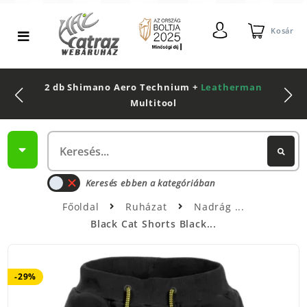
Kosár
2 db Shimano Aero Technium +
Leatherman
Multitool
Keresés ebben a kategóriában
Főoldal
Ruházat
Nadrág
Black Cat Shorts Black...
-29%