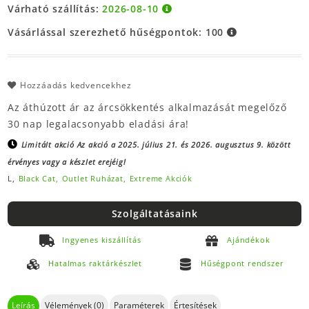
Várható szállítás:
2026-08-10
Vásárlással szerezhető hűségpontok:
100
Hozzáadás kedvencekhez
Az áthúzott ár az árcsökkentés alkalmazását megelőző
30 nap legalacsonyabb eladási ára!
Limitált akció
Az akció a 2025. július 21. és 2026. augusztus 9. között
érvényes vagy a készlet erejéig!
L,
Black Cat,
Outlet Ruházat,
Extreme Akciók
Szolgáltatásaink
Ingyenes kiszállítás
Ajándékok
Hatalmas raktárkészlet
Hűségpont rendszer
Leírás
Vélemények (0)
Paraméterek
Értesítések