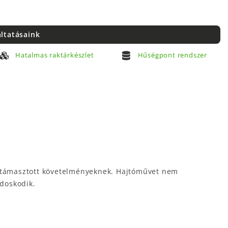
áltatásaink
Hatalmas raktárkészlet
Hűségpont rendszer
n támasztott követelményeknek. Hajtóművet nem
ndoskodik.