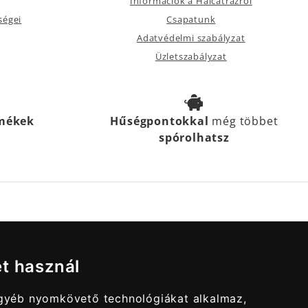
Információk a Halcatrazról
ségei
Csapatunk
Adatvédelmi szabályzat
Üzletszabályzat
rmékek
Hűségpontokkal
még többet
spórolhatsz
et használ
egyéb nyomkövető technológiákat alkalmaz,