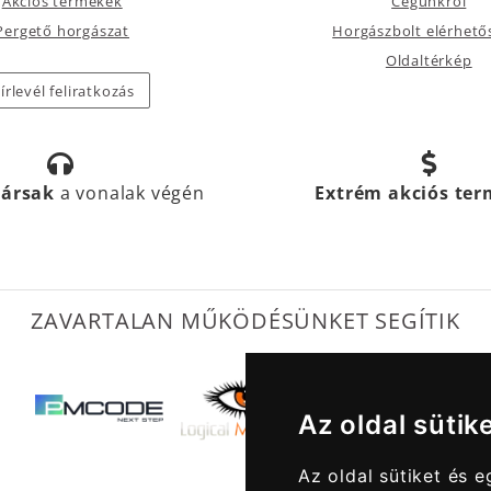
Akciós termékek
Cégünkről
Pergető horgászat
Horgászbolt elérhető
Oldaltérkép
írlevél feliratkozás
társak
a vonalak végén
Extrém akciós te
ZAVARTALAN MŰKÖDÉSÜNKET SEGÍTIK
Az oldal sütik
Az oldal sütiket és 