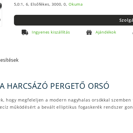
5,0:1,
6,
Elsőfékes,
3000,
0,
Okuma
Szolg
Ingyenes kiszállítás
Ajándékok
tesítések
MA HARCSÁZÓ PERGETŐ ORSÓ
tték, hogy megfeleljen a modern nagyhalas orsókkal szembe
precíz működésért a bevált elliptikus fogaskerék rendszer go