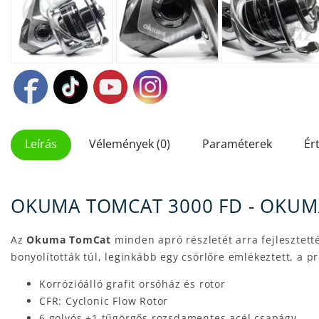
Leírás
Vélemények (0)
Paraméterek
Ér
OKUMA TOMCAT 3000 FD - OKU
Az
Okuma TomCat
minden apró részletét arra fejleszte
bonyolították túl, leginkább egy csörlőre emlékeztett, a 
Korrózióálló grafit orsóház és rotor
CFR: Cyclonic Flow Rotor
6 golyós +1 tűgörgős rozsdamentes acél csapágy