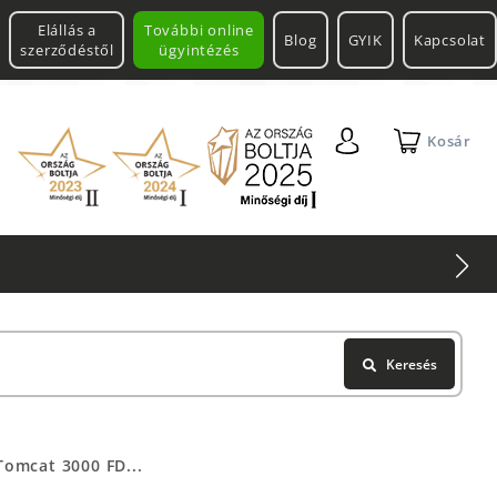
Elállás a
További online
Blog
GYIK
Kapcsolat
szerződéstől
ügyintézés
Kosár
Keresés
omcat 3000 FD...