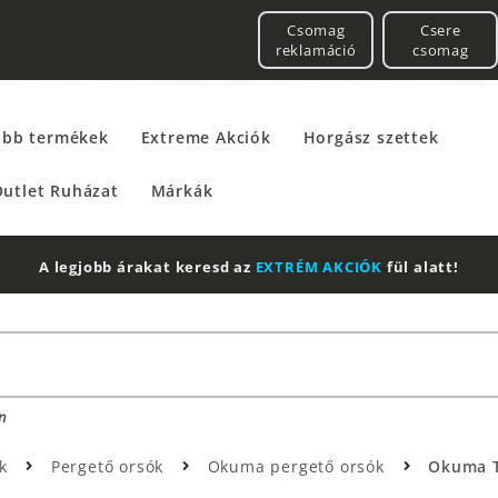
Csomag
Csere
reklamáció
csomag
űbb termékek
Extreme Akciók
Horgász szettek
utlet Ruházat
Márkák
A legjobb árakat keresd az
EXTRÉM AKCIÓK
fül alatt!
n
ók
Pergető orsók
Okuma pergető orsók
Okuma T