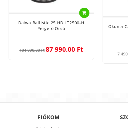
Daiwa Ballistic 25 HD LT2500-H
Okuma Ca
Pergető Orsó
87 990,00 Ft
104 990,00 Ft
7 490
FIÓKOM
SZ