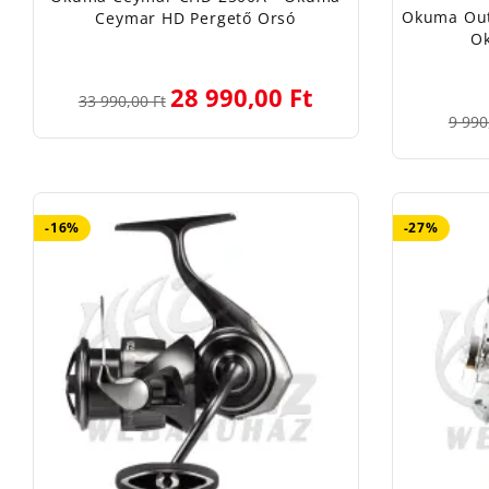
Okuma Out
Ceymar HD Pergető Orsó
O
28 990,00 Ft
33 990,00 Ft
9 990
-16%
-27%