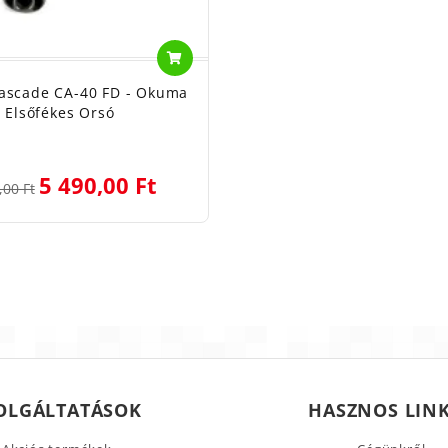
scade CA-40 FD - Okuma
Elsőfékes Orsó
5 490,00 Ft
,00 Ft
OLGÁLTATÁSOK
HASZNOS LIN