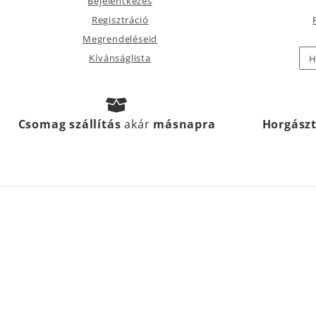
Bejelentkezés
Regisztráció
Megrendeléseid
Kívánságlista
H
Csomag szállítás
akár
másnapra
Horgász