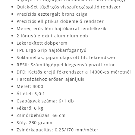
Quick-Set tűgörgős visszaforgásgátló rendszer
Precíziós esztergált bronz csiga
Precíziós elliptikus dobemelő rendszer
Merev, erős fém hajtókarral rendelkezik
2 tónusú eloxált alumínium dob
Lekerekített dobperem
TPE Ergo Grip hajtókarfogantyú
Soklamellás, japán olajozott filc fékrendszer
RESII: Számítógéppel kiegyensúlyozott rotor
DFD: Kettős erejű fékrendszer a 14000-es méretnél
Harcsázáshoz erősen ajánljuk!
Méret: 3000
Áttétel: 5,0:1
Csapágyak száma: 6+1 db
Fékerő: 6 kg
Zsinórbehúzás: 66 cm
Súly: 230 gramm
Zsinórkapacitás: 0.25/170 mm/méter