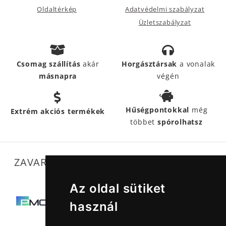
Oldaltérkép
Adatvédelmi szabályzat
Üzletszabályzat
Csomag szállítás
akár
Horgásztársak
a vonalak
másnapra
végén
Hűségpontokkal
még
Extrém akciós termékek
többet
spórolhatsz
ZAVARTALAN MŰKÖDÉSÜNKET SEGÍTIK
Az oldal sütiket
használ