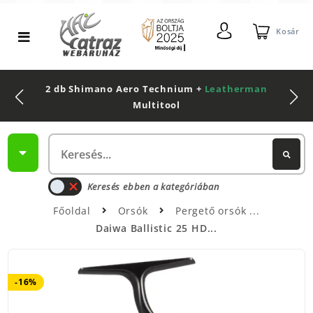
Kosár
2 db Shimano Aero Technium +
Leatherman
Multitool
Keresés ebben a kategóriában
Főoldal
Orsók
Pergető orsók
Daiwa Ballistic 25 HD...
-16%