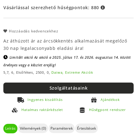
Vásárlással szerezhető hűségpontok:
880
Hozzáadás kedvencekhez
Az áthúzott ár az árcsökkentés alkalmazását megelőző
30 nap legalacsonyabb eladási ára!
Limitált akció
Az akció a 2025. július 17. és 2026. augusztus 14. között
érvényes vagy a készlet erejéig!
5,7,
6,
Elsőfékes,
2500,
0,
Daiwa,
Extreme Akciók
Szolgáltatásaink
Ingyenes kiszállítás
Ajándékok
Hatalmas raktárkészlet
Hűségpont rendszer
Leírás
Vélemények (0)
Paraméterek
Értesítések