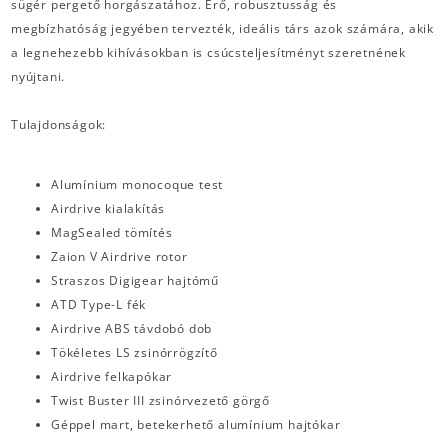
sügér pergető horgászatához. Erő, robusztusság és
megbízhatóság jegyében tervezték, ideális társ azok számára, akik
a legnehezebb kihívásokban is csúcsteljesítményt szeretnének
nyújtani.
Tulajdonságok:
Alumínium monocoque test
Airdrive kialakítás
MagSealed tömítés
Zaion V Airdrive rotor
Straszos Digigear hajtómű
ATD Type-L fék
Airdrive ABS távdobó dob
Tökéletes LS zsinórrögzítő
Airdrive felkapókar
Twist Buster III zsinórvezető görgő
Géppel mart, betekerhető alumínium hajtókar