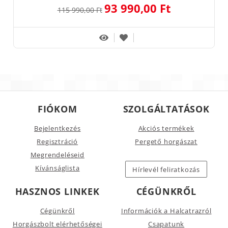
93 990,00 Ft
115 990,00 Ft
FIÓKOM
SZOLGÁLTATÁSOK
Bejelentkezés
Akciós termékek
Regisztráció
Pergető horgászat
Megrendeléseid
Kívánságlista
Hírlevél feliratkozás
HASZNOS LINKEK
CÉGÜNKRŐL
Cégünkről
Információk a Halcatrazról
Horgászbolt elérhetőségei
Csapatunk