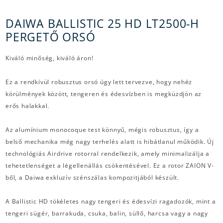
DAIWA BALLISTIC 25 HD LT2500-H
PERGETŐ ORSÓ
Kiváló minőség, kiváló áron!
Ez a rendkívül robusztus orsó úgy lett tervezve, hogy nehéz
körülmények között, tengeren és édesvízben is megküzdjön az
erős halakkal.
Az alumínium monocoque test könnyű, mégis robusztus, így a
belső mechanika még nagy terhelés alatt is hibátlanul működik. Új
technológiás Airdrive rotorral rendelkezik, amely minimalizálja a
tehetetlenséget a légellenállás csökentésével. Ez a rotor ZAION V-
ből, a Daiwa exkluzív szénszálas kompozitjából készült.
A Ballistic HD tökéletes nagy tengeri és édesvízi ragadozók, mint a
tengeri sügér, barrakuda, csuka, balin, süllő, harcsa vagy a nagy