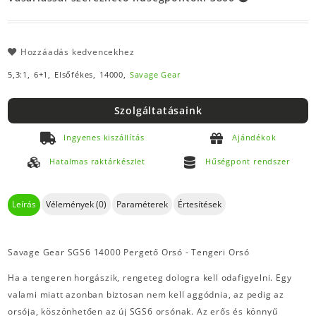
Hozzáadás kedvencekhez
5,3:1,
6+1,
Elsőfékes,
14000,
Savage Gear
Szolgáltatásaink
Ingyenes kiszállítás
Ajándékok
Hatalmas raktárkészlet
Hűségpont rendszer
Leírás
Vélemények (0)
Paraméterek
Értesítések
Savage Gear SGS6 14000 Pergető Orsó - Tengeri Orsó
Ha a tengeren horgászik, rengeteg dologra kell odafigyelni. Egy
valami miatt azonban biztosan nem kell aggódnia, az pedig az
orsója, köszönhetően az új SGS6 orsónak. Az erős és könnyű