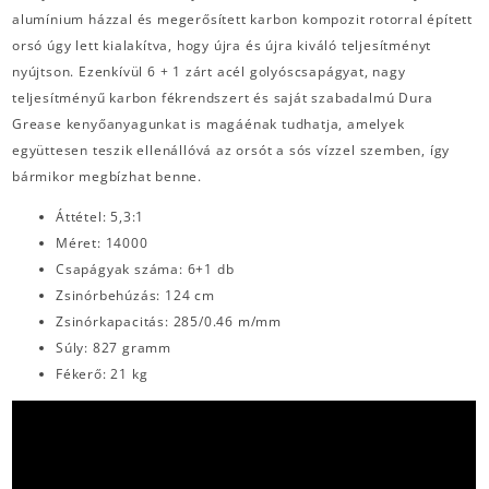
alumínium házzal és megerősített karbon kompozit rotorral épített
orsó úgy lett kialakítva, hogy újra és újra kiváló teljesítményt
nyújtson. Ezenkívül 6 + 1 zárt acél golyóscsapágyat, nagy
teljesítményű karbon fékrendszert és saját szabadalmú Dura
Grease kenyőanyagunkat is magáénak tudhatja, amelyek
együttesen teszik ellenállóvá az orsót a sós vízzel szemben, így
bármikor megbízhat benne.
Áttétel: 5,3:1
Méret: 14000
Csapágyak száma: 6+1 db
Zsinórbehúzás: 124 cm
Zsinórkapacitás: 285/0.46 m/mm
Súly: 827 gramm
Fékerő: 21 kg