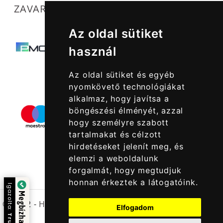
ZAVARTALAN MŰKÖDÉSÜNKET SEGÍTIK
Az oldal sütiket
használ
Az oldal sütiket és egyéb
nyomkövető technológiákat
alkalmaz, hogy javítsa a
böngészési élményét, azzal
hogy személyre szabott
tartalmakat és célzott
hirdetéseket jelenít meg, és
elemzi a weboldalunk
forgalmát, hogy megtudjuk
honnan érkeztek a látogatóink.
Igazolta:
Megbízható Oldal
© 2022 -
Halcatraz Kft.
Elfogadom