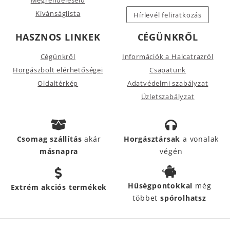
Megrendeléseid
Kívánságlista
Hírlevél feliratkozás
HASZNOS LINKEK
CÉGÜNKRŐL
Cégünkről
Információk a Halcatrazról
Horgászbolt elérhetőségei
Csapatunk
Oldaltérkép
Adatvédelmi szabályzat
Üzletszabályzat
Csomag szállítás
akár
Horgásztársak
a vonalak
másnapra
végén
Hűségpontokkal
még
Extrém akciós termékek
többet
spórolhatsz