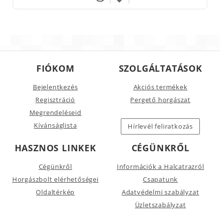
FIÓKOM
SZOLGÁLTATÁSOK
Bejelentkezés
Akciós termékek
Regisztráció
Pergető horgászat
Megrendeléseid
Kívánságlista
Hírlevél feliratkozás
HASZNOS LINKEK
CÉGÜNKRŐL
Cégünkről
Információk a Halcatrazról
Horgászbolt elérhetőségei
Csapatunk
Oldaltérkép
Adatvédelmi szabályzat
Üzletszabályzat