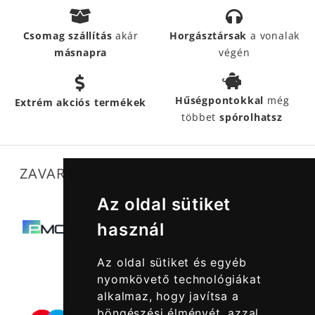
Csomag szállítás
akár
Horgásztársak
a vonalak
másnapra
végén
Hűségpontokkal
még
Extrém akciós termékek
többet
spórolhatsz
ZAVARTALAN MŰKÖDÉSÜNKET SEGÍTIK
Az oldal sütiket
használ
Az oldal sütiket és egyéb
nyomkövető technológiákat
alkalmaz, hogy javítsa a
böngészési élményét, azzal