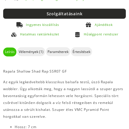
Szolgáltatásaink
Ingyenes kiszállítás
Ajándékok
Hatalmas raktárkészlet
Hűségpont rendszer
Leírás
Vélemények (1)
Paraméterek
Értesítések
Rapala Shallow Shad Rap SSR07 GF
Az egyik legkedveltebb klasszikus balsafa testű, úszó Rapala
wobbler. Úgy alkották meg, hogy a nagyon lassútól a szuper gyors
bevontatásig egyformán lehessen vele horgászni. Speciális tört
csőrével kitűnően dolgozik a víz felső rétegeiben és remekül
utánozza a sérült kishalat. Szuper éles VMC Pyramid Point
horgokkal van szerelve.
Hossz: 7 cm