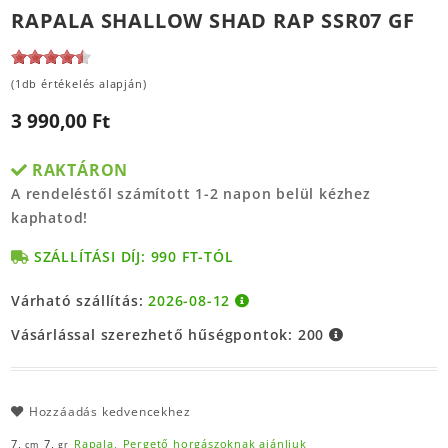
RAPALA SHALLOW SHAD RAP SSR07 GF
(1db értékelés alapján)
3 990,00 Ft
RAKTÁRON
A rendeléstől számított 1-2 napon belül kézhez
kaphatod!
SZÁLLÍTÁSI DÍJ: 990 FT-TÓL
Várható szállítás:
2026-08-12
Vásárlással szerezhető hűségpontok:
200
Hozzáadás kedvencekhez
7,
7,
Rapala,
Pergető horgászoknak ajánljuk
cm
gr