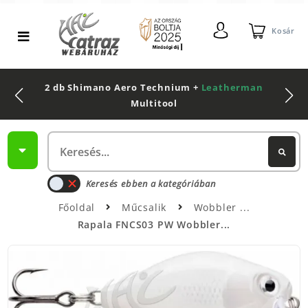
Kosár
2 db Shimano Aero Technium +
Leatherman
Multitool
Keresés ebben a kategóriában
Főoldal
Műcsalik
Wobbler
Rapala FNCS03 PW Wobbler...