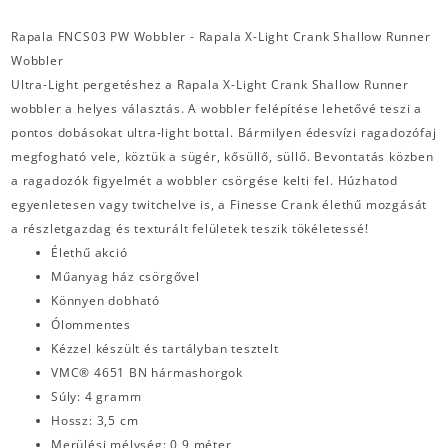
Rapala FNCS03 PW Wobbler - Rapala X-Light Crank Shallow Runner
Wobbler
Ultra-Light pergetéshez a Rapala X-Light Crank Shallow Runner
wobbler a helyes választás. A wobbler felépítése lehetővé teszi a
pontos dobásokat ultra-light bottal. Bármilyen édesvízi ragadozófaj
megfogható vele, köztük a sügér, kősüllő, süllő. Bevontatás közben
a ragadozók figyelmét a wobbler csörgése kelti fel. Húzhatod
egyenletesen vagy twitchelve is, a Finesse Crank élethű mozgását
a részletgazdag és texturált felületek teszik tökéletessé!
Élethű akció
Műanyag ház csörgővel
Könnyen dobható
Ólommentes
Kézzel készült és tartályban tesztelt
VMC® 4651 BN hármashorgok
Súly: 4 gramm
Hossz: 3,5 cm
Merülési mélység: 0,9 méter