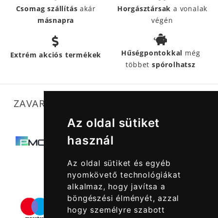
Csomag szállítás
akár
Horgásztársak
a vonalak
másnapra
végén
Hűségpontokkal
még
Extrém akciós termékek
többet
spórolhatsz
ZAVARTALAN MŰKÖDÉSÜNKET SEGÍTIK
Az oldal sütiket
használ
Az oldal sütiket és egyéb
nyomkövető technológiákat
alkalmaz, hogy javítsa a
böngészési élményét, azzal
hogy személyre szabott