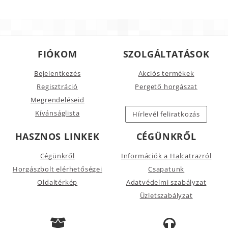
FIÓKOM
SZOLGÁLTATÁSOK
Bejelentkezés
Akciós termékek
Regisztráció
Pergető horgászat
Megrendeléseid
Kívánságlista
Hírlevél feliratkozás
HASZNOS LINKEK
CÉGÜNKRŐL
Cégünkről
Információk a Halcatrazról
Horgászbolt elérhetőségei
Csapatunk
Oldaltérkép
Adatvédelmi szabályzat
Üzletszabályzat