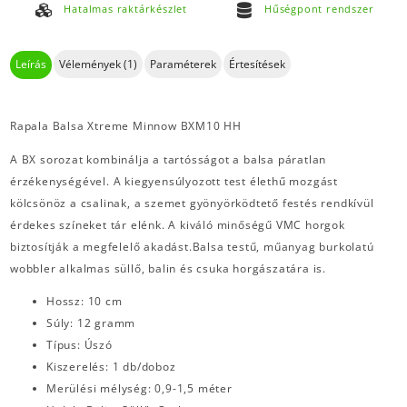
Hatalmas raktárkészlet
Hűségpont rendszer
Leírás
Vélemények (1)
Paraméterek
Értesítések
Rapala Balsa Xtreme Minnow BXM10 HH
A BX sorozat kombinálja a tartósságot a balsa páratlan
érzékenységével. A kiegyensúlyozott test élethű mozgást
kölcsönöz a csalinak, a szemet gyönyörködtető festés rendkívül
érdekes színeket tár elénk. A kiváló minőségű VMC horgok
biztosítják a megfelelő akadást.Balsa testű, műanyag burkolatú
wobbler alkalmas süllő, balin és csuka horgászatára is.
Hossz: 10 cm
Súly: 12 gramm
Típus: Úszó
Kiszerelés: 1 db/doboz
Merülési mélység: 0,9-1,5 méter