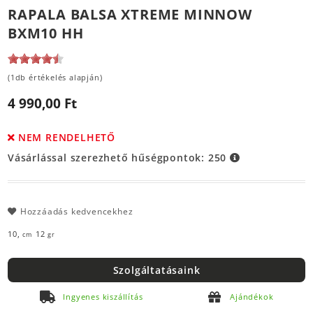
RAPALA BALSA XTREME MINNOW
BXM10 HH
(1db értékelés alapján)
4 990,00 Ft
NEM RENDELHETŐ
Vásárlással szerezhető hűségpontok:
250
Hozzáadás kedvencekhez
10,
12
cm
gr
Szolgáltatásaink
Ingyenes kiszállítás
Ajándékok