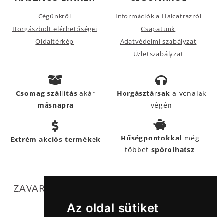
Cégünkről
Információk a Halcatrazról
Horgászbolt elérhetőségei
Csapatunk
Oldaltérkép
Adatvédelmi szabályzat
Üzletszabályzat
Csomag szállítás
akár
Horgásztársak
a vonalak
másnapra
végén
Hűségpontokkal
még
Extrém akciós termékek
többet
spórolhatsz
ZAVARTALAN MŰKÖDÉSÜNKET SEGÍTIK
Az oldal sütiket