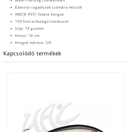
Walk-The-Dog csalivezetés
Édesvízi ragadozók számára készült
VMC® 4551 fekete horgok
100 font erősségű titánhuzal
Súly: 74 gramm
Hossz: 14 cm
Horgok mérete: 3/0
Kapcsolódó termékek