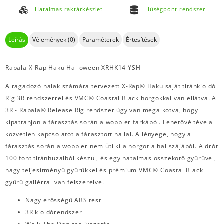
Hatalmas raktárkészlet
Hűségpont rendszer
Leírás
Vélemények (0)
Paraméterek
Értesítések
Rapala X-Rap Haku Halloween XRHK14 YSH
A ragadozó halak számára tervezett X-Rap® Haku saját titánkioldó
Rig 3R rendszerrel és VMC® Coastal Black horgokkal van ellátva. A
3R - Rapala® Release Rig rendszer úgy van megalkotva, hogy
kipattanjon a fárasztás során a wobbler farkából. Lehetővé téve a
közvetlen kapcsolatot a fárasztott hallal. A lényege, hogy a
fárasztás során a wobbler nem üti ki a horgot a hal szájából. A drót
100 font titánhuzalból készül, és egy hatalmas összekötő gyűrűvel,
nagy teljesítményű gyűrűkkel és prémium VMC® Coastal Black
gyűrű gallérral van felszerelve.
Nagy erősségű ABS test
3R kioldórendszer