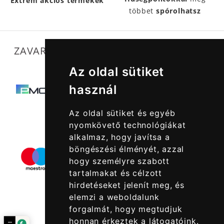
Extrém akciós termékek
többet
spórolhatsz
ZAVARTALAN MŰKÖDÉSÜNKET SEGÍTIK
Az oldal sütiket
használ
Az oldal sütiket és egyéb
nyomkövető technológiákat
alkalmaz, hogy javítsa a
böngészési élményét, azzal
hogy személyre szabott
tartalmakat és célzott
hirdetéseket jelenít meg, és
elemzi a weboldalunk
forgalmát, hogy megtudjuk
honnan érkeztek a látogatóink.