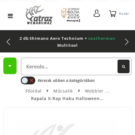
Kosár
2 db Shimano Aero Technium +
Leatherman
Multitool
Keresés ebben a kategóriában
Főoldal
Műcsalik
Wobbler
Rapala X-Rap Haku Halloween...