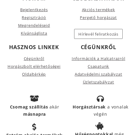
Bejelentkezés
Akciós termékek
Regisztráció
Pergető horgászat
Megrendeléseid
Kívánságlista
Hírlevél feliratkozás
HASZNOS LINKEK
CÉGÜNKRŐL
Cégünkről
Információk a Halcatrazról
Horgászbolt elérhetőségei
Csapatunk
Oldaltérkép
Adatvédelmi szabályzat
Üzletszabályzat
Csomag szállítás
akár
Horgásztársak
a vonalak
másnapra
végén
Hűségpontokkal
még