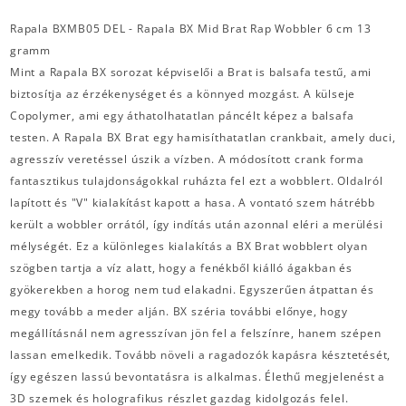
Rapala BXMB05 DEL - Rapala BX Mid Brat Rap Wobbler 6 cm 13
gramm
Mint a Rapala BX sorozat képviselői a Brat is balsafa testű, ami
biztosítja az érzékenységet és a könnyed mozgást. A külseje
Copolymer, ami egy áthatolhatatlan páncélt képez a balsafa
testen. A Rapala BX Brat egy hamisíthatatlan crankbait, amely duci,
agresszív veretéssel úszik a vízben. A módosított crank forma
fantasztikus tulajdonságokkal ruházta fel ezt a wobblert. Oldalról
lapított és "V" kialakítást kapott a hasa. A vontató szem hátrébb
került a wobbler orrától, így indítás után azonnal eléri a merülési
mélységét. Ez a különleges kialakítás a BX Brat wobblert olyan
szögben tartja a víz alatt, hogy a fenékből kiálló ágakban és
gyökerekben a horog nem tud elakadni. Egyszerűen átpattan és
megy tovább a meder alján. BX széria további előnye, hogy
megállításnál nem agresszívan jön fel a felszínre, hanem szépen
lassan emelkedik. Tovább növeli a ragadozók kapásra késztetését,
így egészen lassú bevontatásra is alkalmas. Élethű megjelenést a
3D szemek és holografikus részlet gazdag kidolgozás felel.