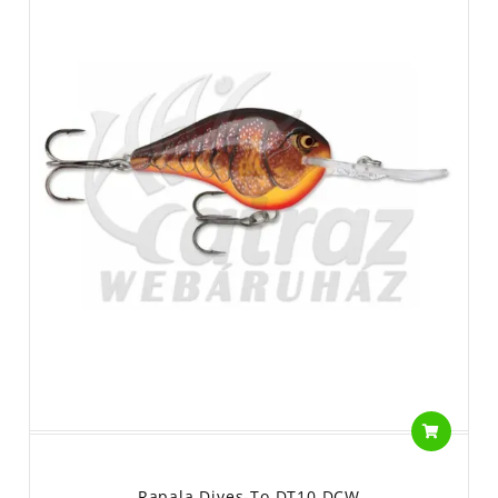
Rapala Dives-To DT10 DCW