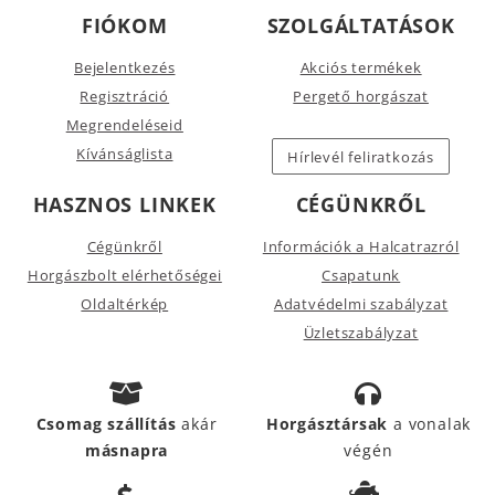
FIÓKOM
SZOLGÁLTATÁSOK
Bejelentkezés
Akciós termékek
Regisztráció
Pergető horgászat
Megrendeléseid
Kívánságlista
Hírlevél feliratkozás
HASZNOS LINKEK
CÉGÜNKRŐL
Cégünkről
Információk a Halcatrazról
Horgászbolt elérhetőségei
Csapatunk
Oldaltérkép
Adatvédelmi szabályzat
Üzletszabályzat
Csomag szállítás
akár
Horgásztársak
a vonalak
másnapra
végén