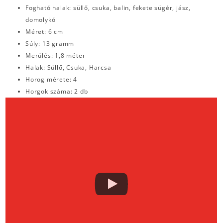
Fogható halak: süllő, csuka, balin, fekete sügér, jász,
domolykó
Méret: 6 cm
Súly: 13 gramm
Merülés: 1,8 méter
Halak: Süllő, Csuka, Harcsa
Horog mérete: 4
Horgok száma: 2 db