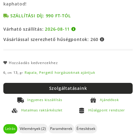
kaphatod!
SZÁLLÍTÁSI DÍJ: 990 FT-TÓL
Várható szállítás:
2026-08-11
Vásárlással szerezhető hűségpontok:
260
Hozzáadás kedvencekhez
6,
13,
Rapala,
Pergető horgászoknak ajánljuk
cm
gr
Szolgáltatásaink
Ingyenes kiszállítás
Ajándékok
Hatalmas raktárkészlet
Hűségpont rendszer
Leírás
Vélemények (2)
Paraméterek
Értesítések