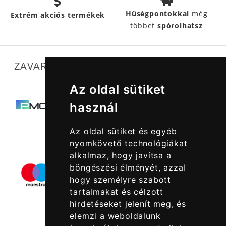
Hűségpontokkal
még
Extrém akciós termékek
többet
spórolhatsz
ZAVARTALAN MŰKÖDÉSÜNKET SEGÍTIK
Az oldal sütiket
használ
Az oldal sütiket és egyéb
nyomkövető technológiákat
alkalmaz, hogy javítsa a
böngészési élményét, azzal
hogy személyre szabott
tartalmakat és célzott
hirdetéseket jelenít meg, és
elemzi a weboldalunk