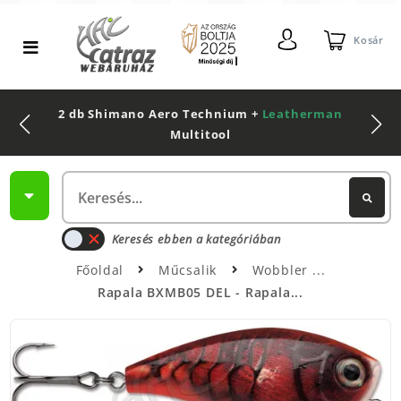
Kosár
2 db Shimano Aero Technium +
Leatherman
Multitool
Keresés ebben a kategóriában
Főoldal
Műcsalik
Wobbler
Rapala BXMB05 DEL - Rapala...