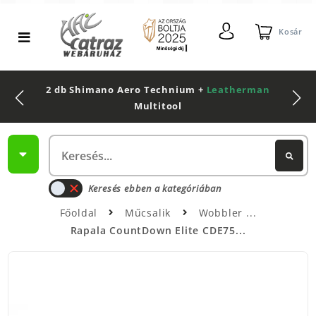
Kosár
2 db Shimano Aero Technium +
Leatherman
Multitool
Keresés ebben a kategóriában
Főoldal
Műcsalik
Wobbler
Rapala CountDown Elite CDE75...