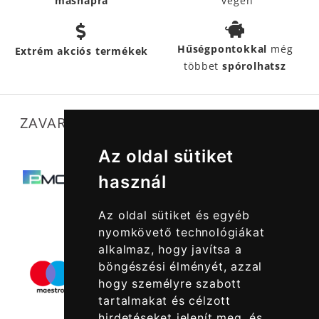
másnapra
végén
Hűségpontokkal
még
Extrém akciós termékek
többet
spórolhatsz
ZAVARTALAN MŰKÖDÉSÜNKET SEGÍTIK
Az oldal sütiket
használ
Az oldal sütiket és egyéb
nyomkövető technológiákat
alkalmaz, hogy javítsa a
böngészési élményét, azzal
hogy személyre szabott
tartalmakat és célzott
hirdetéseket jelenít meg, és