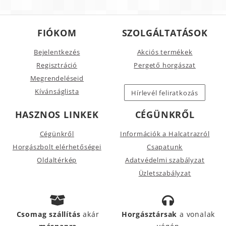
FIÓKOM
SZOLGÁLTATÁSOK
Bejelentkezés
Akciós termékek
Regisztráció
Pergető horgászat
Megrendeléseid
Kívánságlista
Hírlevél feliratkozás
HASZNOS LINKEK
CÉGÜNKRŐL
Cégünkről
Információk a Halcatrazról
Horgászbolt elérhetőségei
Csapatunk
Oldaltérkép
Adatvédelmi szabályzat
Üzletszabályzat
Csomag szállítás
akár
Horgásztársak
a vonalak