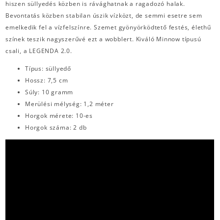
hiszen süllyedés közben is rávághatnak a ragadozó halak.
Bevontatás közben stabilan úszik vízközt, de semmi esetre sem
emelkedik fel a vízfelszínre. Szemet gyönyörködtető festés, élethű
színek teszik nagyszerűvé ezt a wobblert. Kiváló Minnow típusú
csali, a LEGENDA 2.0.
Típus: süllyedő
Hossz: 7,5 cm
Súly: 10 gramm
Merülési mélység: 1,2 méter
Horgok mérete: 10-es
Horgok száma: 2 db