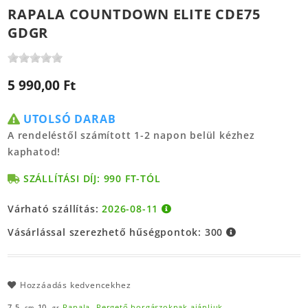
RAPALA COUNTDOWN ELITE CDE75
GDGR
5 990,00 Ft
UTOLSÓ DARAB
A rendeléstől számított 1-2 napon belül kézhez
kaphatod!
SZÁLLÍTÁSI DÍJ: 990 FT-TÓL
Várható szállítás:
2026-08-11
Vásárlással szerezhető hűségpontok:
300
Hozzáadás kedvencekhez
7,5,
10,
Rapala,
Pergető horgászoknak ajánljuk
cm
gr