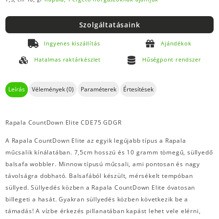
Szolgáltatásaink
Ingyenes kiszállítás
Ajándékok
Hatalmas raktárkészlet
Hűségpont rendszer
Leírás
Vélemények (0)
Paraméterek
Értesítések
Rapala CountDown Elite CDE75 GDGR
A Rapala CountDown Elite az egyik legújabb típus a Rapala
műcsalik kínálatában. 7,5cm hosszú és 10 gramm tömegű, süllyedő
balsafa wobbler. Minnow típusú műcsali, ami pontosan és nagy
távolságra dobható. Balsafából készült, mérsékelt tempóban
süllyed. Süllyedés közben a Rapala CountDown Elite óvatosan
billegeti a hasát. Gyakran süllyedés közben következik be a
támadás! A vízbe érkezés pillanatában kapást lehet vele elérni,