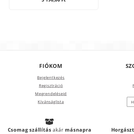
FIÓKOM
SZ
Bejelentkezés
Regisztráció
Megrendeléseid
Kívánságlista
H
Csomag szállítás
akár
másnapra
Horgász