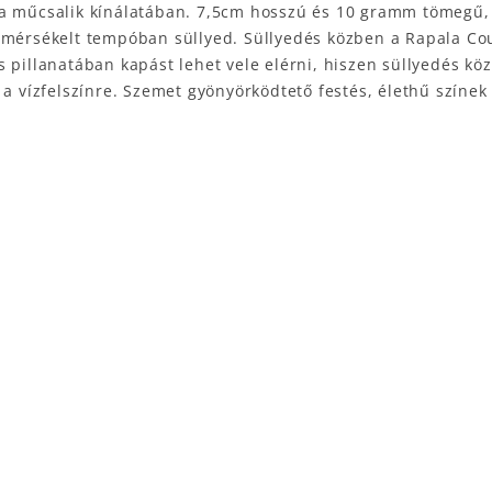
la műcsalik kínálatában. 7,5cm hosszú és 10 gramm tömegű,
 mérsékelt tempóban süllyed. Süllyedés közben a Rapala Cou
s pillanatában kapást lehet vele elérni, hiszen süllyedés k
 a vízfelszínre. Szemet gyönyörködtető festés, élethű színe