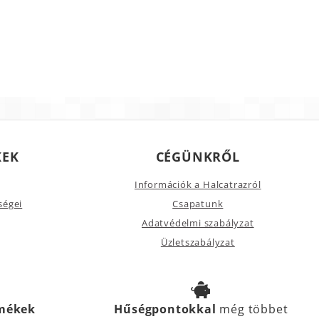
KEK
CÉGÜNKRŐL
Információk a Halcatrazról
ségei
Csapatunk
Adatvédelmi szabályzat
Üzletszabályzat
rmékek
Hűségpontokkal
még többet