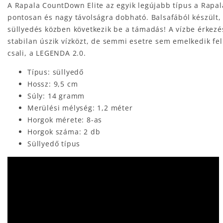
A Rapala CountDown Elite az egyik legújabb típus a Rapa
pontosan és nagy távolságra dobható. Balsafából készült,
süllyedés közben következik be a támadás! A vízbe érkezé
stabilan úszik vízközt, de semmi esetre sem emelkedik fel
csali, a LEGENDA 2.0.
Típus: süllyedő
Hossz: 9,5 cm
Súly: 14 gramm
Merülési mélység: 1,2 méter
Horgok mérete: 8-as
Horgok száma: 2 db
Süllyedő típus