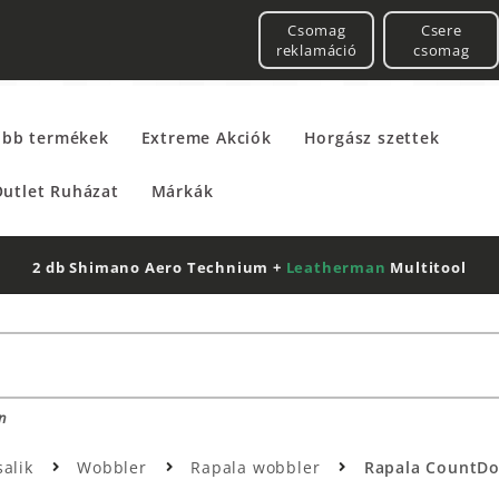
Csomag
Csere
reklamáció
csomag
űbb termékek
Extreme Akciók
Horgász szettek
utlet Ruházat
Márkák
2 db Shimano Aero Technium +
Leatherman
Multitool
n
alik
Wobbler
Rapala wobbler
Rapala CountDow