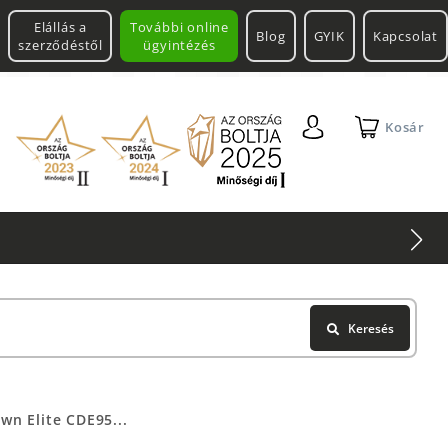
Elállás a
További online
Blog
GYIK
Kapcsolat
szerződéstől
ügyintézés
Kosár
Keresés
n Elite CDE95...