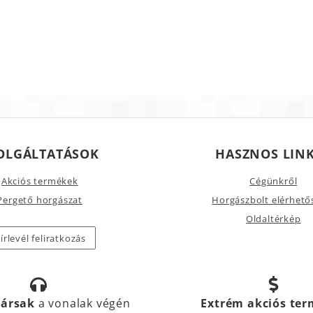
OLGÁLTATÁSOK
HASZNOS LIN
Akciós termékek
Cégünkről
Pergető horgászat
Horgászbolt elérhető
Oldaltérkép
írlevél feliratkozás
társak
a vonalak végén
Extrém akciós te