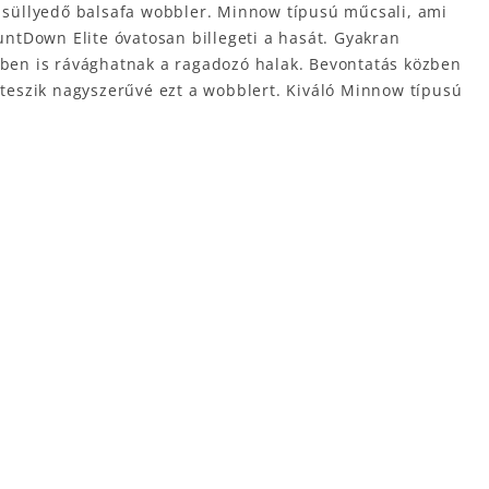
 süllyedő balsafa wobbler. Minnow típusú műcsali, ami
ntDown Elite óvatosan billegeti a hasát. Gyakran
özben is rávághatnak a ragadozó halak. Bevontatás közben
k teszik nagyszerűvé ezt a wobblert. Kiváló Minnow típusú