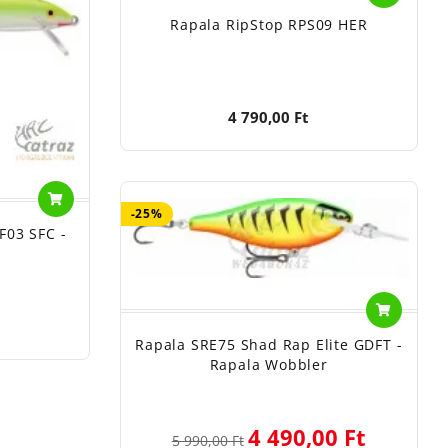
Rapala RipStop RPS09 HER
4 790,00 Ft
-25%
F03 SFC -
Rapala SRE75 Shad Rap Elite GDFT -
Rapala Wobbler
4 490,00 Ft
5 990,00 Ft