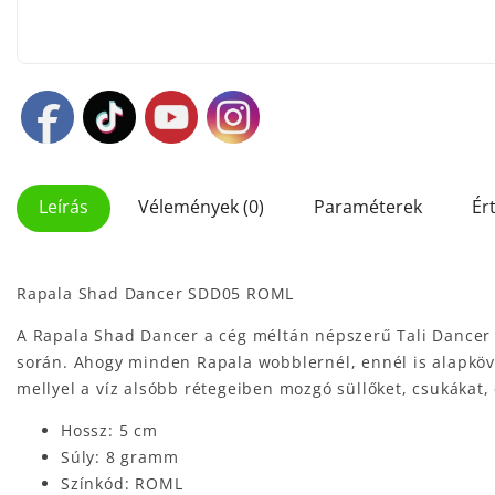
Leírás
Vélemények (0)
Paraméterek
Ér
Rapala Shad Dancer SDD05 ROML
A Rapala Shad Dancer a cég méltán népszerű Tali Dancer 
során. Ahogy minden Rapala wobblernél, ennél is alapköve
mellyel a víz alsóbb rétegeiben mozgó süllőket, csukákat,
Hossz: 5 cm
Súly: 8 gramm
Színkód: ROML