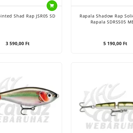
ointed Shad Rap JSR05 SD
Rapala Shadow Rap Soli
Rapala SDRSS05 M
3 590,00 Ft
5 190,00 Ft