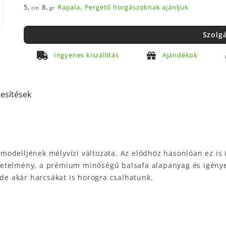
5,
8,
Rapala,
Pergető horgászoknak ajánljuk
cm
gr
Szolg
Ingyenes kiszállítás
Ajándékok
tesítések
modelljének mélyvízi változata. Az elődhöz hasonlóan ez is
telmény, a prémium minőségű balsafa alapanyag és igényes k
 de akár harcsákat is horogra csalhatunk.