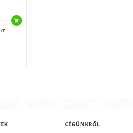
 YP
KEK
CÉGÜNKRŐL