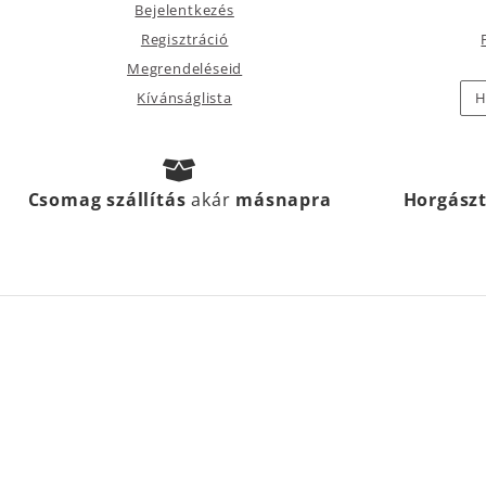
Bejelentkezés
Regisztráció
Megrendeléseid
Kívánságlista
H
Csomag szállítás
akár
másnapra
Horgász