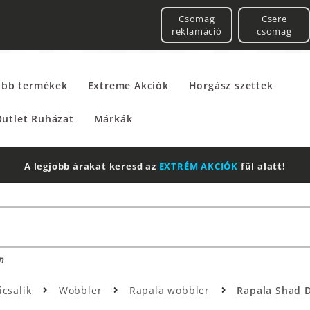
Csomag
Csere
reklamáció
csomag
űbb termékek
Extreme Akciók
Horgász szettek
utlet Ruházat
Márkák
2 db Shimano Aero Technium +
Leatherman
Multitool
n
csalik
Wobbler
Rapala wobbler
Rapala Shad D