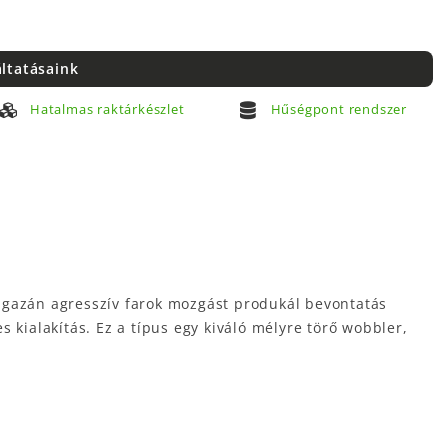
áltatásaink
Hatalmas raktárkészlet
Hűségpont rendszer
 igazán agresszív farok mozgást produkál bevontatás
ialakítás. Ez a típus egy kiváló mélyre törő wobbler,