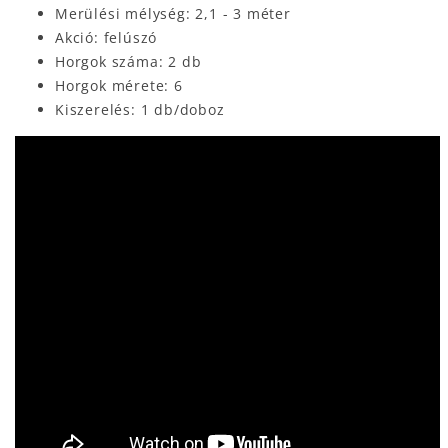
Merülési mélység: 2,1 - 3 méter
Akció: felúszó
Horgok száma: 2 db
Horgok mérete: 6
Kiszerelés: 1 db/doboz