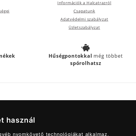
Információk a Halcatrazról
ségei
Csapatunk
Adatvédelmi szabályzat
Üzletszabályzat
rmékek
Hűségpontokkal
még többet
spórolhatsz
et használ
egyéb nyomkövető technológiákat alkalmaz,