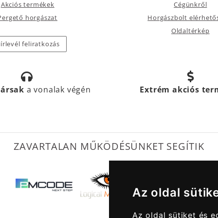
Akciós termékek
Cégünkről
Pergető horgászat
Horgászbolt elérhető
Oldaltérkép
írlevél feliratkozás
társak
a vonalak végén
Extrém akciós te
ZAVARTALAN MŰKÖDÉSÜNKET SEGÍTIK
Az oldal sütik
Az oldal sütiket és 