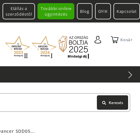
Elállás a
További online
Blog
GYIK
Kapcsolat
szerződéstől
ügyintézés
Kosár
Keresés
ancer SDD05...