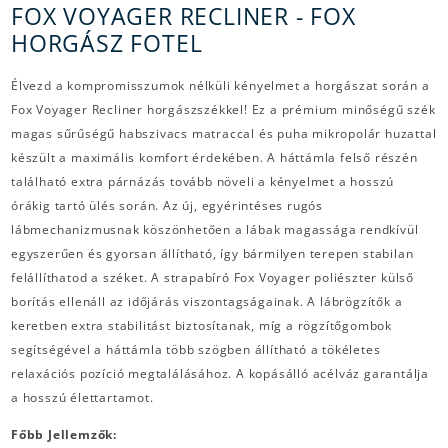
FOX VOYAGER RECLINER - FOX
HORGÁSZ FOTEL
Élvezd a kompromisszumok nélküli kényelmet a horgászat során a
Fox Voyager Recliner horgászszékkel! Ez a prémium minőségű szék
magas sűrűségű habszivacs matraccal és puha mikropolár huzattal
készült a maximális komfort érdekében. A háttámla felső részén
található extra párnázás tovább növeli a kényelmet a hosszú
órákig tartó ülés során. Az új, egyérintéses rugós
lábmechanizmusnak köszönhetően a lábak magassága rendkívül
egyszerűen és gyorsan állítható, így bármilyen terepen stabilan
felállíthatod a széket. A strapabíró Fox Voyager poliészter külső
borítás ellenáll az időjárás viszontagságainak. A lábrögzítők a
keretben extra stabilitást biztosítanak, míg a rögzítőgombok
segítségével a háttámla több szögben állítható a tökéletes
relaxációs pozíció megtalálásához. A kopásálló acélváz garantálja
a hosszú élettartamot.
Főbb Jellemzők: