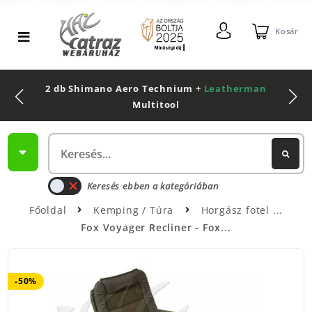
Kosár
2 db Shimano Aero Technium +
Leatherman
Multitool
Keresés ebben a kategóriában
Főoldal
Kemping / Túra
Horgász fotel
Fox Voyager Recliner - Fox...
-50%