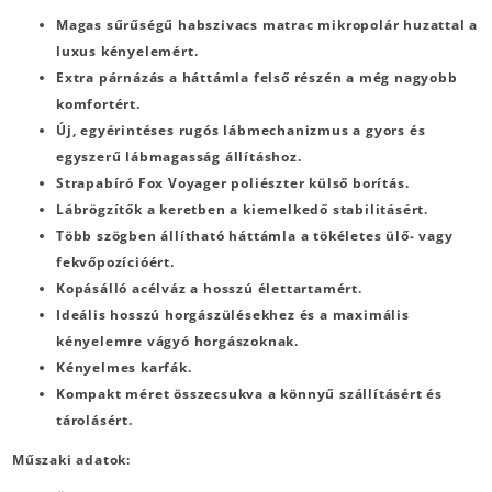
Magas sűrűségű habszivacs matrac mikropolár huzattal a
luxus kényelemért.
Extra párnázás a háttámla felső részén a még nagyobb
komfortért.
Új, egyérintéses rugós lábmechanizmus a gyors és
egyszerű lábmagasság állításhoz.
Strapabíró Fox Voyager poliészter külső borítás.
Lábrögzítők a keretben a kiemelkedő stabilitásért.
Több szögben állítható háttámla a tökéletes ülő- vagy
fekvőpozícióért.
Kopásálló acélváz a hosszú élettartamért.
Ideális hosszú horgászülésekhez és a maximális
kényelemre vágyó horgászoknak.
Kényelmes karfák.
Kompakt méret összecsukva a könnyű szállításért és
tárolásért.
Műszaki adatok: