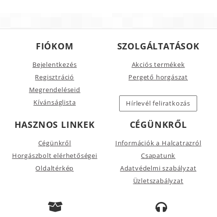
FIÓKOM
SZOLGÁLTATÁSOK
Bejelentkezés
Akciós termékek
Regisztráció
Pergető horgászat
Megrendeléseid
Kívánságlista
Hírlevél feliratkozás
HASZNOS LINKEK
CÉGÜNKRŐL
Cégünkről
Információk a Halcatrazról
Horgászbolt elérhetőségei
Csapatunk
Oldaltérkép
Adatvédelmi szabályzat
Üzletszabályzat