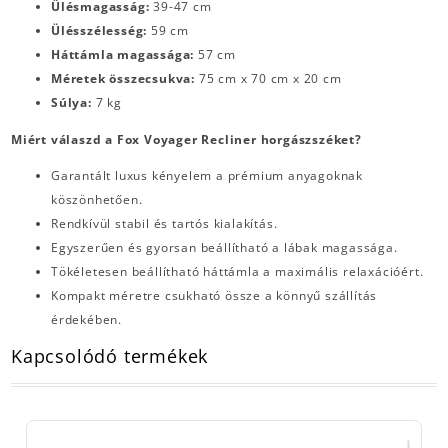
Ülésmagasság:
39-47 cm
Ülésszélesség:
59 cm
Háttámla magassága:
57 cm
Méretek összecsukva:
75 cm x 70 cm x 20 cm
Súlya:
7 kg
Miért válaszd a Fox Voyager Recliner horgászszéket?
Garantált luxus kényelem a prémium anyagoknak
köszönhetően.
Rendkívül stabil és tartós kialakítás.
Egyszerűen és gyorsan beállítható a lábak magassága.
Tökéletesen beállítható háttámla a maximális relaxációért.
Kompakt méretre csukható össze a könnyű szállítás
érdekében.
Kapcsolódó termékek