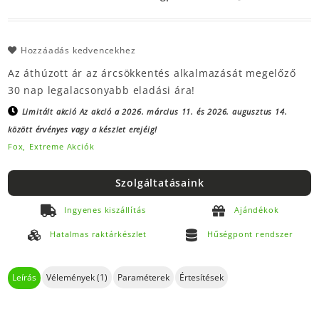
Hozzáadás kedvencekhez
Az áthúzott ár az árcsökkentés alkalmazását megelőző
30 nap legalacsonyabb eladási ára!
Limitált akció
Az akció a 2026. március 11. és 2026. augusztus 14.
között érvényes vagy a készlet erejéig!
Fox,
Extreme Akciók
Szolgáltatásaink
Ingyenes kiszállítás
Ajándékok
Hatalmas raktárkészlet
Hűségpont rendszer
Leírás
Vélemények (1)
Paraméterek
Értesítések