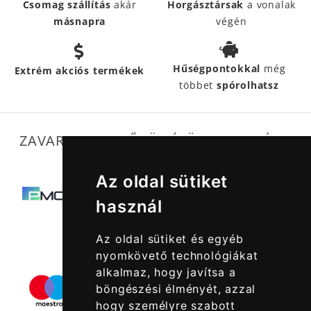
Csomag szállítás
akár
Horgásztársak
a vonalak
másnapra
végén
Hűségpontokkal
még
Extrém akciós termékek
többet
spórolhatsz
ZAVARTALAN MŰKÖDÉSÜNKET SEGÍTIK
Az oldal sütiket
használ
Az oldal sütiket és egyéb
nyomkövető technológiákat
alkalmaz, hogy javítsa a
böngészési élményét, azzal
hogy személyre szabott