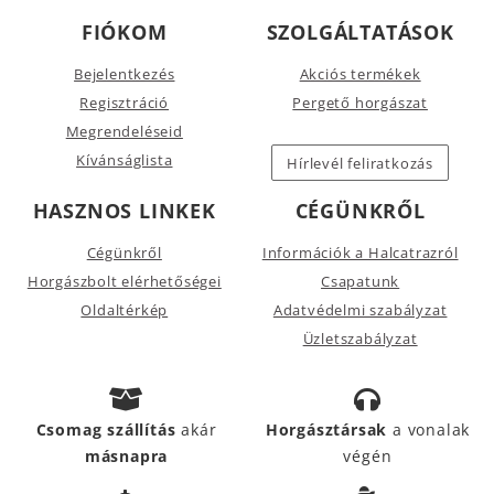
FIÓKOM
SZOLGÁLTATÁSOK
Bejelentkezés
Akciós termékek
Regisztráció
Pergető horgászat
Megrendeléseid
Kívánságlista
Hírlevél feliratkozás
HASZNOS LINKEK
CÉGÜNKRŐL
Cégünkről
Információk a Halcatrazról
Horgászbolt elérhetőségei
Csapatunk
Oldaltérkép
Adatvédelmi szabályzat
Üzletszabályzat
Csomag szállítás
akár
Horgásztársak
a vonalak
másnapra
végén