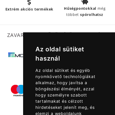
Hűségpontokkal
még
Extrém akciós termékek
többet
spórolhatsz
ZAVARTALAN MŰKÖDÉSÜNKET SEGÍTIK
Az oldal sütiket
használ
Az oldal sütiket és egyéb
nyomkövető technológiákat
alkalmaz, hogy javítsa a
böngészési élményét, azzal
hogy személyre szabott
tartalmakat és célzott
hirdetéseket jelenít meg, és
elemzi a weboldalunk