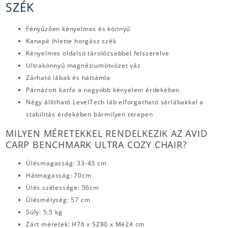
SZÉK
Fényűzően kényelmes és könnyű
Kanapé ihlette horgász szék
Kényelmes oldalsó tárolózsebbel felszerelve
Ultrakönnyű magnéziumötvözet váz
Zárható lábak és háttámla
Párnázott karfa a nagyobb kényelem érdekében
Négy állítható LevelTech láb elforgatható sárlábakkal a
stabilitás érdekében bármilyen terepen
MILYEN MÉRETEKKEL RENDELKEZIK AZ AVID
CARP BENCHMARK ULTRA COZY CHAIR?
Ülésmagasság: 33-43 cm
Hátmagasság: 70cm
Ülés szélessége: 56cm
Ülésmélység: 57 cm
Súly: 5,5 kg
Zárt méretek: H76 x SZ80 x Mé24 cm