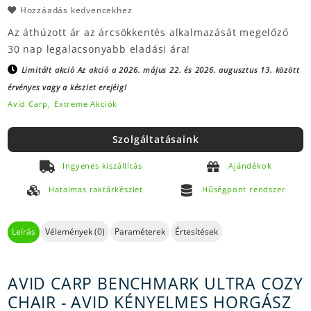
Hozzáadás kedvencekhez
Az áthúzott ár az árcsökkentés alkalmazását megelőző
30 nap legalacsonyabb eladási ára!
Limitált akció
Az akció a 2026. május 22. és 2026. augusztus 13. között
érvényes vagy a készlet erejéig!
Avid Carp,
Extreme Akciók
Szolgáltatásaink
Ingyenes kiszállítás
Ajándékok
Hatalmas raktárkészlet
Hűségpont rendszer
Leírás
Vélemények (0)
Paraméterek
Értesítések
AVID CARP BENCHMARK ULTRA COZY
CHAIR - AVID KÉNYELMES HORGÁSZ