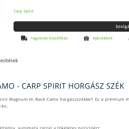
Carp Spirit
Szolg
Ingyenes kiszállítás
Ajándékok
tesítések
MO - CARP SPIRIT HORGÁSZ SZÉK
Spirit Magnum Hi-Back Camo horgászszékkel! Ez a prémium 
rén.
ttámla, automata zárral a tökéletes pozícióért.