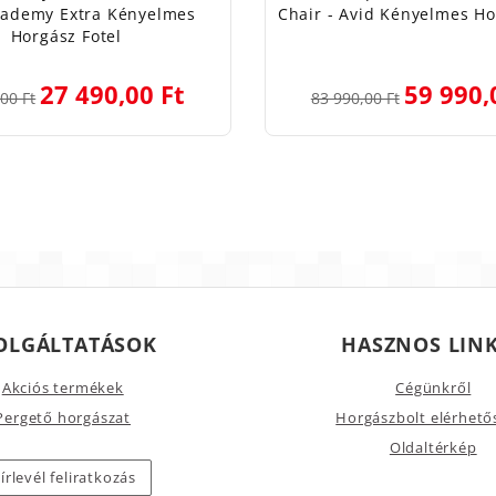
cademy Extra Kényelmes
Chair - Avid Kényelmes Ho
Horgász Fotel
27 490,00 Ft
59 990,
00 Ft
83 990,00 Ft
OLGÁLTATÁSOK
HASZNOS LIN
Akciós termékek
Cégünkről
Pergető horgászat
Horgászbolt elérhető
Oldaltérkép
írlevél feliratkozás