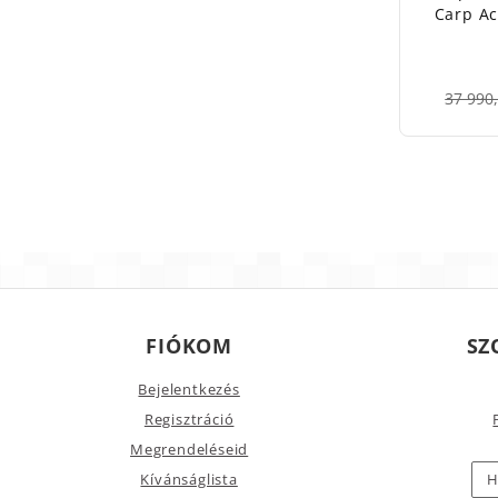
Carp A
37 990,
FIÓKOM
SZ
Bejelentkezés
Regisztráció
Megrendeléseid
Kívánságlista
H