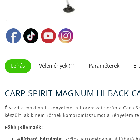
Leírás
Vélemények (1)
Paraméterek
Ér
CARP SPIRIT MAGNUM HI BACK CA
Élvezd a maximális kényelmet a horgászat során a Carp 
készült, akik nem kötnek kompromisszumot a kényelem te
Főbb Jellemzők:
Állítható háttámla:
Széles tartományban állítható há