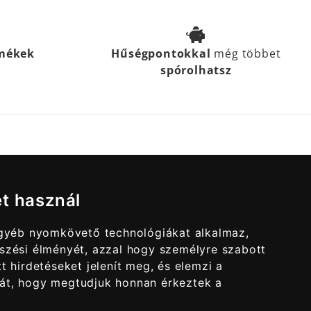
rmékek
Hűségpontokkal
még többet
spórolhatsz
et használ
egyéb nyomkövető technológiákat alkalmaz,
szési élményét, azzal hogy személyre szabott
t hirdetéseket jelenít meg, és elemzi a
át, hogy megtudjuk honnan érkeztek a