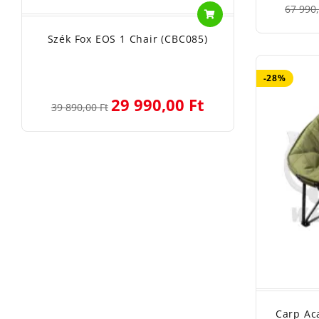
67 990,
Szék Fox EOS 1 Chair (CBC085)
-28%
29 990,00 Ft
39 890,00 Ft
Carp Ac