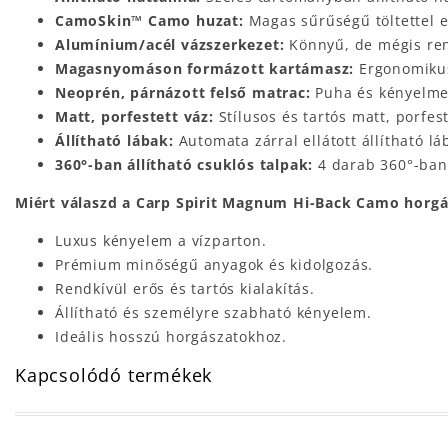
CamoSkin™ Camo huzat:
Magas sűrűségű töltettel e
Alumínium/acél vázszerkezet:
Könnyű, de mégis rend
Magasnyomáson formázott kartámasz:
Ergonomikus
Neoprén, párnázott felső matrac:
Puha és kényelmes
Matt, porfestett váz:
Stílusos és tartós matt, porfest
Állítható lábak:
Automata zárral ellátott állítható lá
360°-ban állítható csuklós talpak:
4 darab 360°-ban á
Miért válaszd a Carp Spirit Magnum Hi-Back
Camo
horgá
Luxus kényelem a vízparton.
Prémium minőségű anyagok és kidolgozás.
Rendkívül erős és tartós kialakítás.
Állítható és személyre szabható kényelem.
Ideális hosszú horgászatokhoz.
Kapcsolódó termékek