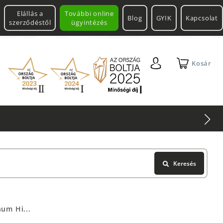
Elállás a
További online
Blog
GYIK
Kapcsolat
szerződéstől
ügyintézés
Kosár
Keresés
um Hi...