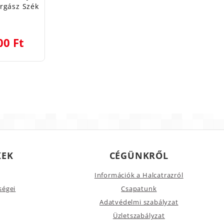
rgász Szék
00 Ft
KEK
CÉGÜNKRŐL
Információk a Halcatrazról
ségei
Csapatunk
Adatvédelmi szabályzat
Üzletszabályzat