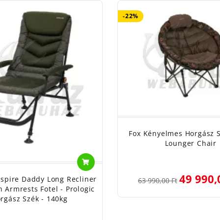
-22%
Fox Kényelmes Horgász S
Lounger Chair
49 990,
nspire Daddy Long Recliner
63 990,00 Ft
h Armrests Fotel - Prologic
rgász Szék - 140kg