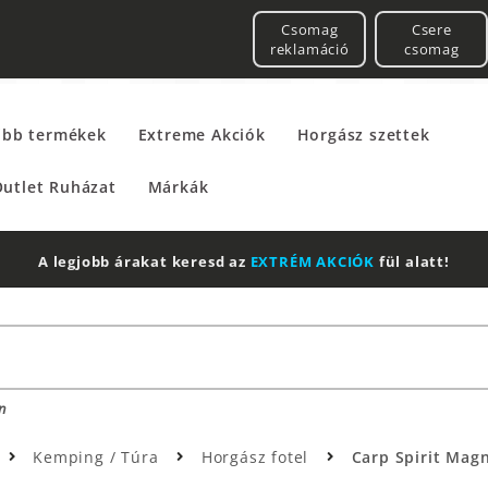
Csomag
Csere
reklamáció
csomag
űbb termékek
Extreme Akciók
Horgász szettek
utlet Ruházat
Márkák
A legjobb árakat keresd az
EXTRÉM AKCIÓK
fül alatt!
n
Kemping / Túra
Horgász fotel
Carp Spirit Magn