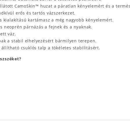
llátott CamoSkin™ huzat a páratlan kényelemért és a termé
kívül erős és tartós vázszerkezet.
 kialakítású kartámasz a még nagyobb kényelemért.
 neoprén párnázás a fejnek és a nyaknak.
ett váz.
bak a stabil elhelyezésért bármilyen terepen.
llítható csuklós talp a tökéletes stabilitásért.
szszéket?