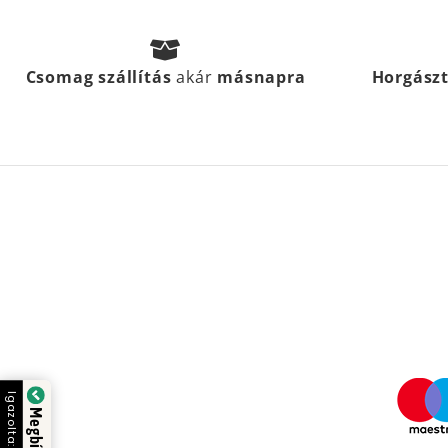
Csomag szállítás
akár
másnapra
Horgász
Igazolta: