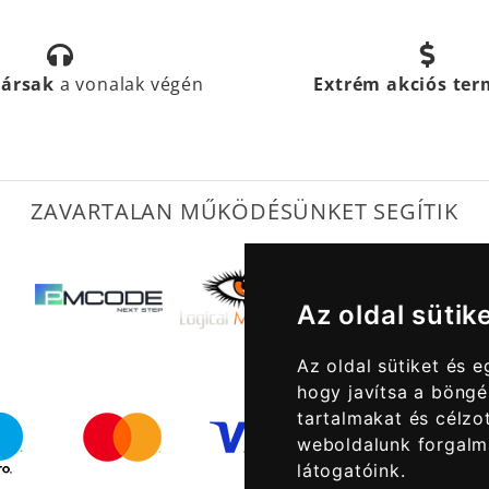
társak
a vonalak végén
Extrém akciós te
ZAVARTALAN MŰKÖDÉSÜNKET SEGÍTIK
Az oldal sütik
Az oldal sütiket és 
hogy javítsa a böngé
tartalmakat és célzot
weboldalunk forgalm
látogatóink.