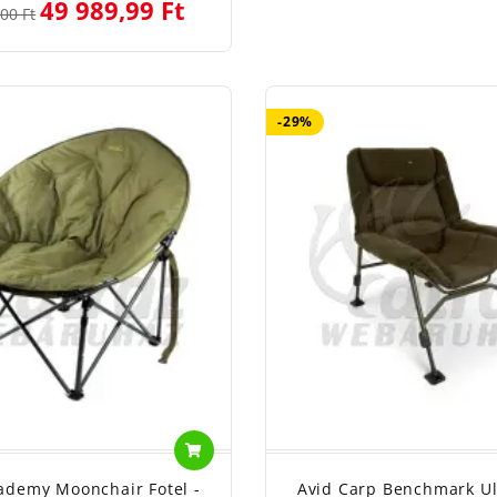
49 989,99 Ft
00 Ft
-29%
ademy Moonchair Fotel -
Avid Carp Benchmark Ul