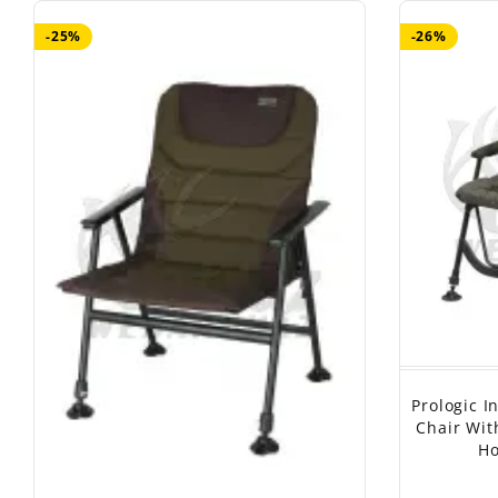
-25%
-26%
Prologic I
Chair Wit
Ho