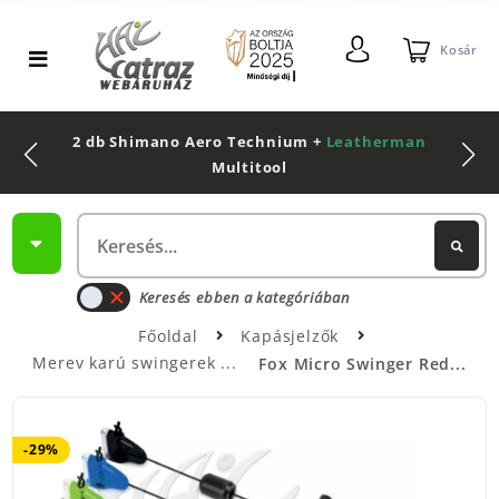
Kosár
2 db Shimano Aero Technium +
Leatherman
Multitool
Keresés ebben a kategóriában
Főoldal
Kapásjelzők
Merev karú swingerek
Fox Micro Swinger Red...
-29%