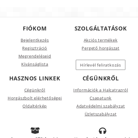
FIÓKOM
SZOLGÁLTATÁSOK
Bejelentkezés
Akciós termékek
Regisztráció
Pergető horgászat
Megrendeléseid
Kívánságlista
Hírlevél feliratkozás
HASZNOS LINKEK
CÉGÜNKRŐL
Cégünkről
Információk a Halcatrazról
Horgászbolt elérhetőségei
Csapatunk
Oldaltérkép
Adatvédelmi szabályzat
Üzletszabályzat