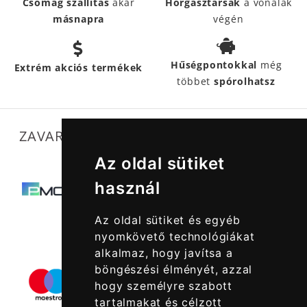
Csomag szállítás
akár
Horgásztársak
a vonalak
másnapra
végén
Hűségpontokkal
még
Extrém akciós termékek
többet
spórolhatsz
ZAVARTALAN MŰKÖDÉSÜNKET SEGÍTIK
Az oldal sütiket
használ
Az oldal sütiket és egyéb
nyomkövető technológiákat
alkalmaz, hogy javítsa a
böngészési élményét, azzal
hogy személyre szabott
tartalmakat és célzott