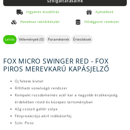
Szolgáltatásaink
Ingyenes kiszállítás
Ajándékok
Hatalmas raktárkészlet
Hűségpont rendszer
Leírás
Vélemények (0)
Paraméterek
Értesítések
FOX MICRO SWINGER RED - FOX
PIROS MEREVKARÚ KAPÁSJELZŐ
Új fekete kivitel
Állítható vonalvágó rendszer
Kompakt rozsdamentes acél kar a nagyobb érzékenység
érdekében rövid és közepes tartományban
42g csúszó gallér súlya
Fényreakciójú akril indikátorfej
Szín: Piros