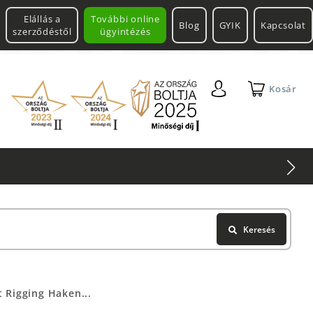
Elállás a
További online
Blog
GYIK
Kapcsolat
szerződéstől
ügyintézés
Kosár
Keresés
t Rigging Haken...