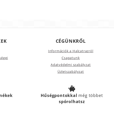
KEK
CÉGÜNKRŐL
Információk a Halcatrazról
ségei
Csapatunk
Adatvédelmi szabályzat
Üzletszabályzat
rmékek
Hűségpontokkal
még többet
spórolhatsz