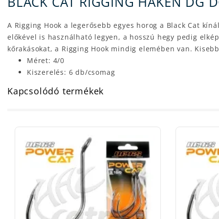
BLACK CAT RIGGING HAKEN DG D
A Rigging Hook a legerősebb egyes horog a Black Cat kíná
előkével is használható legyen, a hosszú hegy pedig elkép
kőrakásokat, a Rigging Hook mindig elemében van. Kisebb 
Méret: 4/0
Kiszerelés: 6 db/csomag
Kapcsolódó termékek