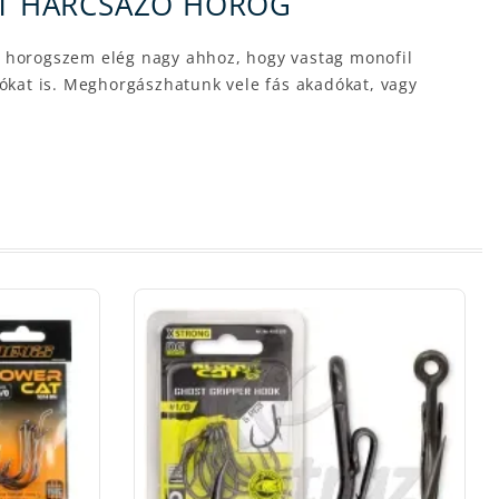
CAT HARCSÁZÓ HOROG
t horogszem elég nagy ahhoz, hogy vastag monofil
iókat is. Meghorgászhatunk vele fás akadókat, vagy