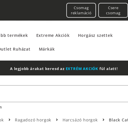
Csomag
Csere
reklamáció
csomag
űbb termékek
Extreme Akciók
Horgász szettek
utlet Ruházat
Márkák
A legjobb árakat keresd az
EXTRÉM AKCIÓK
fül alatt!
n
ok
Ragadozó horgok
Harcsázó horgok
Black Ca