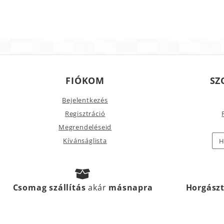
FIÓKOM
SZ
Bejelentkezés
Regisztráció
Megrendeléseid
Kívánságlista
H
Csomag szállítás
akár
másnapra
Horgász