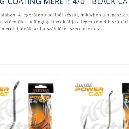
G COATING MÉRET: 4/0 - BLACK 
latában. A legerősebb acélból készül, miközben a hegesztet
esztően éles. A Rigging Hook kiállja a legextrémebb szituác
méretei ideálisak hajszálelőkés szerelékekhez.