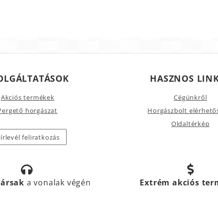
OLGÁLTATÁSOK
HASZNOS LIN
Akciós termékek
Cégünkről
Pergető horgászat
Horgászbolt elérhető
Oldaltérkép
írlevél feliratkozás
társak
a vonalak végén
Extrém akciós te