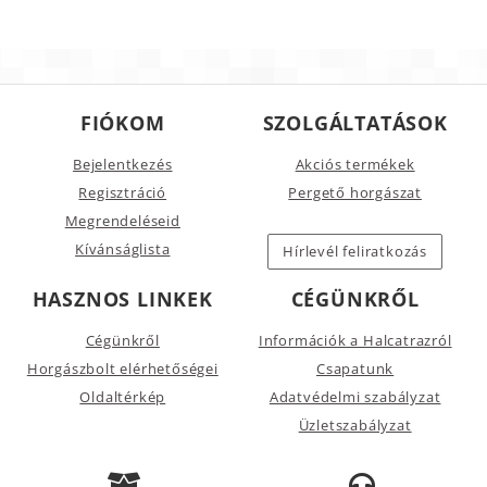
FIÓKOM
SZOLGÁLTATÁSOK
Bejelentkezés
Akciós termékek
Regisztráció
Pergető horgászat
Megrendeléseid
Kívánságlista
Hírlevél feliratkozás
HASZNOS LINKEK
CÉGÜNKRŐL
Cégünkről
Információk a Halcatrazról
Horgászbolt elérhetőségei
Csapatunk
Oldaltérkép
Adatvédelmi szabályzat
Üzletszabályzat