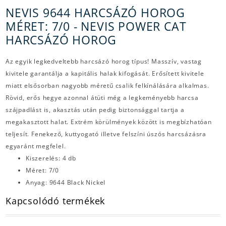
NEVIS 9644 HARCSÁZÓ HOROG
MÉRET: 7/0 - NEVIS POWER CAT
HARCSÁZÓ HOROG
Az egyik legkedveltebb harcsázó horog típus! Masszív, vastag
kivitele garantálja a kapitális halak kifogását. Erősített kivitele
miatt elsősorban nagyobb méretű csalik felkínálására alkalmas.
Rövid, erős hegye azonnal átüti még a legkeményebb harcsa
szájpadlást is, akasztás után pedig biztonsággal tartja a
megakasztott halat. Extrém körülmények között is megbízhatóan
teljesít. Fenekező, kuttyogató illetve felszíni úszós harcsázásra
egyaránt megfelel.
Kiszerelés: 4 db
Méret: 7/0
Anyag: 9644 Black Nickel
Kapcsolódó termékek