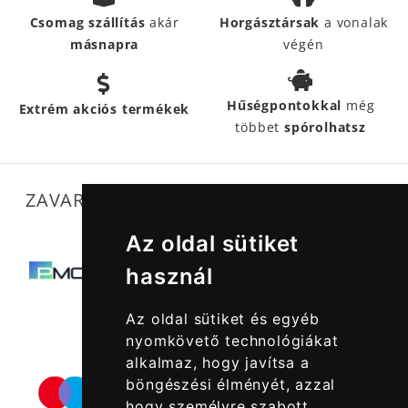
Csomag szállítás
akár
Horgásztársak
a vonalak
másnapra
végén
Hűségpontokkal
még
Extrém akciós termékek
többet
spórolhatsz
ZAVARTALAN MŰKÖDÉSÜNKET SEGÍTIK
Az oldal sütiket
használ
Az oldal sütiket és egyéb
nyomkövető technológiákat
alkalmaz, hogy javítsa a
böngészési élményét, azzal
hogy személyre szabott