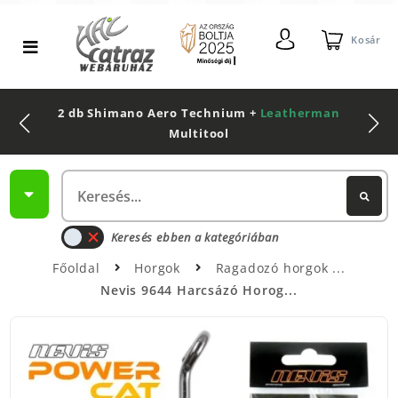
Kosár
2 db Shimano Aero Technium +
Leatherman
Multitool
Keresés ebben a kategóriában
Főoldal
Horgok
Ragadozó horgok
Nevis 9644 Harcsázó Horog...