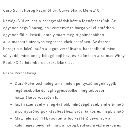
Carp Spirit Horog Razor Short Curve Shank Méret:10
Kétségkívül ez lesz a horogcsaládok közt a legnépszerűbb. Az
egyenes hegyű horog, sok versenytárs horgaival ellentétben,
egyenes füllel készül, amely miatt még rugalmasabban
alkalmazható bizonyos végszerelékek esetében. Az összes
horogtípus közül talán a leguniverzálisabb, használható mind
süllyedő, mind pedig lebegő bojlihoz, és különösen alkalmas Withy
Pool, KD és hóemberes szerelékekhez.
Razor Point Horog:
Dura-Point technológia – minden pontyozóhorgok egyik
legélesebbike és leghegyesebbike, még többszöri
használatot követően is
Japán szénacél – a legkiválóbb minőségű acél, ami elérhető
a pontyozóhorgok készítéséhez. Erős, tartós és megbízható
Matt felületű PTFE (politetrafluor-etilén) bevonat – a
különleges bevonat miatt a horog beolvad a vízfenékbe és