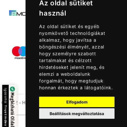
Az oldal sütiket
használ
Az oldal sütiket és egyéb
nyomkövető technológiákat
alkalmaz, hogy javítsa a
böngészési élményét, azzal
hogy személyre szabott
tartalmakat és célzott
hirdetéseket jelenít meg, és
elemzi a weboldalunk
forgalmát, hogy megtudjuk
honnan érkeztek a látogatóink.
Igazolta:
Megbízható Oldal
© 2022 -
Halcatraz Kft.
Elfogadom
Trustindex
Beállítások megváltoztatása
Kapcsolatfelvétel