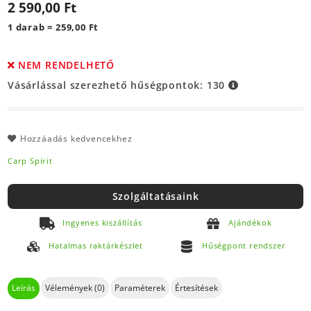
2 590,00 Ft
1 darab = 259,00 Ft
NEM RENDELHETŐ
Vásárlással szerezhető hűségpontok:
130
Hozzáadás kedvencekhez
Carp Spirit
Szolgáltatásaink
Ingyenes kiszállítás
Ajándékok
Hatalmas raktárkészlet
Hűségpont rendszer
Leírás
Vélemények (0)
Paraméterek
Értesítések