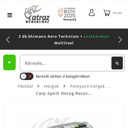
Kosár
2 db Shimano Aero Technium +
Leatherman
Multitool
Keresés ebben a kategóriában
Főoldal
Horgok
Pontyozó horgok
Carp Spirit Horog Razor...