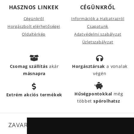
HASZNOS LINKEK
CÉGÜNKRŐL
Cégünkről
Információk a Halcatrazról
Horgászbolt elérhetőségei
Csapatunk
Oldaltérkép
Adatvédelmi szabályzat
Üzletszabályzat
Csomag szállítás
akár
Horgásztársak
a vonalak
másnapra
végén
Hűségpontokkal
még
Extrém akciós termékek
többet
spórolhatsz
ZAVARTALAN MŰKÖDÉSÜNKET SEGÍTIK