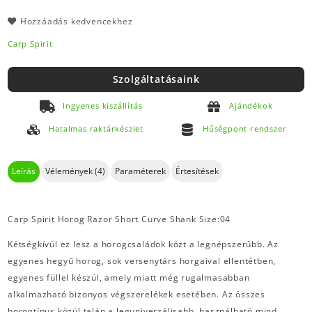
Hozzáadás kedvencekhez
Carp Spirit
Szolgáltatásaink
Ingyenes kiszállítás
Ajándékok
Hatalmas raktárkészlet
Hűségpont rendszer
Leírás
Vélemények (4)
Paraméterek
Értesítések
Carp Spirit Horog Razor Short Curve Shank Size:04
Kétségkívül ez lesz a horogcsaládok közt a legnépszerűbb. Az
egyenes hegyű horog, sok versenytárs horgaival ellentétben,
egyenes füllel készül, amely miatt még rugalmasabban
alkalmazható bizonyos végszerelékek esetében. Az összes
horogtípus közül talán a leguniverzálisabb, használható mind