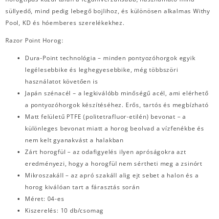
süllyedő, mind pedig lebegő bojlihoz, és különösen alkalmas Withy
Pool, KD és hóemberes szerelékekhez.
Razor Point Horog:
Dura-Point technológia – minden pontyozóhorgok egyik
legélesebbike és leghegyesebbike, még többszöri
használatot követően is
Japán szénacél – a legkiválóbb minőségű acél, ami elérhető
a pontyozóhorgok készítéséhez. Erős, tartós és megbízható
Matt felületű PTFE (politetrafluor-etilén) bevonat – a
különleges bevonat miatt a horog beolvad a vízfenékbe és
nem kelt gyanakvást a halakban
Zárt horogfül – az odafigyelés ilyen apróságokra azt
eredményezi, hogy a horogfül nem sértheti meg a zsinórt
Mikroszakáll – az apró szakáll alig ejt sebet a halon és a
horog kiválóan tart a fárasztás során
Méret: 04-es
Kiszerelés: 10 db/csomag