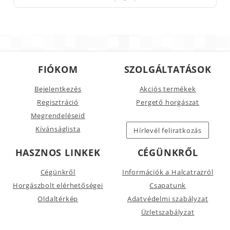
FIÓKOM
SZOLGÁLTATÁSOK
Bejelentkezés
Akciós termékek
Regisztráció
Pergető horgászat
Megrendeléseid
Kívánságlista
Hírlevél feliratkozás
HASZNOS LINKEK
CÉGÜNKRŐL
Cégünkről
Információk a Halcatrazról
Horgászbolt elérhetőségei
Csapatunk
Oldaltérkép
Adatvédelmi szabályzat
Üzletszabályzat