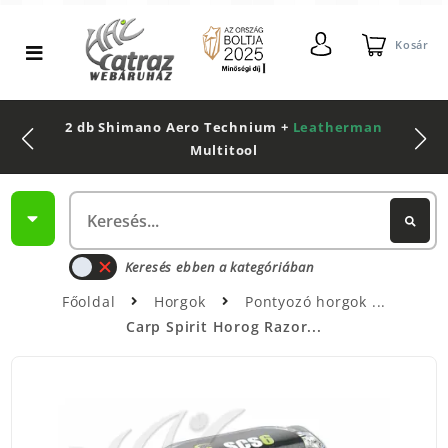
Kosár
2 db Shimano Aero Technium +
Leatherman
Multitool
Keresés ebben a kategóriában
Főoldal
Horgok
Pontyozó horgok
Carp Spirit Horog Razor...