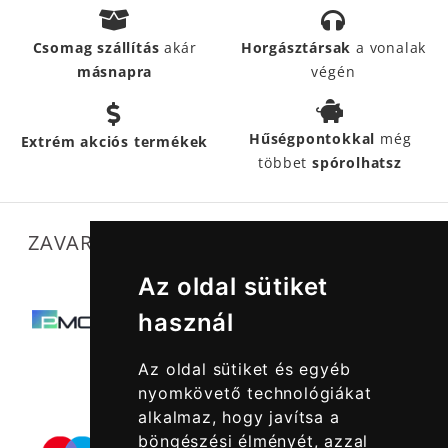
Csomag szállítás
akár
Horgásztársak
a vonalak
másnapra
végén
Hűségpontokkal
még
Extrém akciós termékek
többet
spórolhatsz
ZAVARTALAN MŰKÖDÉSÜNKET SEGÍTIK
Az oldal sütiket
használ
Az oldal sütiket és egyéb
nyomkövető technológiákat
alkalmaz, hogy javítsa a
böngészési élményét, azzal