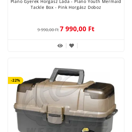
Plano Gyerek Horgász Láda - Plano Youth Mermaid
Tackle Box - Pink Horgász Doboz
7 990,00 Ft
9 990,00 Ft
-22%