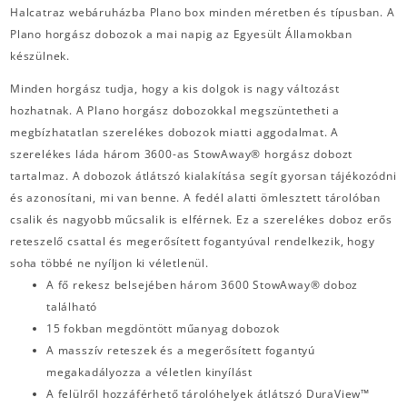
Halcatraz webáruházba Plano box minden méretben és típusban. A
Plano horgász dobozok a mai napig az Egyesült Államokban
készülnek.
Minden horgász tudja, hogy a kis dolgok is nagy változást
hozhatnak. A Plano horgász dobozokkal megszüntetheti a
megbízhatatlan szerelékes dobozok miatti aggodalmat. A
szerelékes láda három 3600-as StowAway® horgász dobozt
tartalmaz. A dobozok átlátszó kialakítása segít gyorsan tájékozódni
és azonosítani, mi van benne. A fedél alatti ömlesztett tárolóban
csalik és nagyobb műcsalik is elférnek. Ez a szerelékes doboz erős
reteszelő csattal és megerősített fogantyúval rendelkezik, hogy
soha többé ne nyíljon ki véletlenül.
A fő rekesz belsejében három 3600 StowAway® doboz
található
15 fokban megdöntött műanyag dobozok
A masszív reteszek és a megerősített fogantyú
megakadályozza a véletlen kinyílást
A felülről hozzáférhető tárolóhelyek átlátszó DuraView™