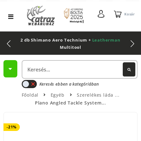
Kosár
2 db Shimano Aero Technium +
Leatherman
Multitool
Keresés ebben a kategóriában
Főoldal
Egyéb
Szerelékes láda
Plano Angled Tackle System...
-21%