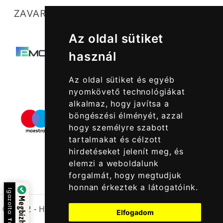
ZAVARTALAN MŰKÖDÉSÜNKET SEGÍTIK
Az oldal sütiket
használ
Az oldal sütiket és egyéb
nyomkövető technológiákat
alkalmaz, hogy javítsa a
böngészési élményét, azzal
hogy személyre szabott
tartalmakat és célzott
hirdetéseket jelenít meg, és
elemzi a weboldalunk
forgalmát, hogy megtudjuk
honnan érkeztek a látogatóink.
Igazolta:
© 2022 -
Halcatraz Kft.
Elfogadom