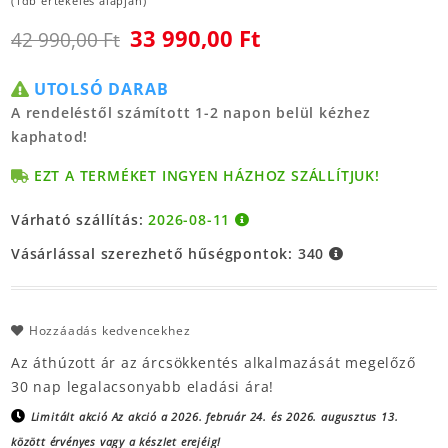
(1db értékelés alapján)
33 990,00 Ft
42 990,00 Ft
UTOLSÓ DARAB
A rendeléstől számított 1-2 napon belül kézhez
kaphatod!
EZT A TERMÉKET INGYEN HÁZHOZ SZÁLLÍTJUK!
Várható szállítás:
2026-08-11
Vásárlással szerezhető hűségpontok:
340
Hozzáadás kedvencekhez
Az áthúzott ár az árcsökkentés alkalmazását megelőző
30 nap legalacsonyabb eladási ára!
Limitált akció
Az akció a 2026. február 24. és 2026. augusztus 13.
között érvényes vagy a készlet erejéig!