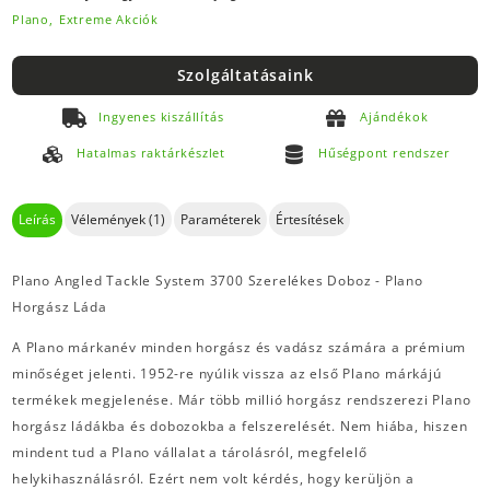
Plano,
Extreme Akciók
Szolgáltatásaink
Ingyenes kiszállítás
Ajándékok
Hatalmas raktárkészlet
Hűségpont rendszer
Leírás
Vélemények (1)
Paraméterek
Értesítések
Plano Angled Tackle System 3700 Szerelékes Doboz - Plano
Horgász Láda
A Plano márkanév minden horgász és vadász számára a prémium
minőséget jelenti. 1952-re nyúlik vissza az első Plano márkájú
termékek megjelenése. Már több millió horgász rendszerezi Plano
horgász ládákba és dobozokba a felszerelését. Nem hiába, hiszen
mindent tud a Plano vállalat a tárolásról, megfelelő
helykihasználásról. Ezért nem volt kérdés, hogy kerüljön a