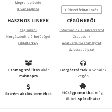
Megrendeléseid
Kívánságlista
Hírlevél feliratkozás
HASZNOS LINKEK
CÉGÜNKRŐL
Cégünkről
Információk a Halcatrazról
Horgászbolt elérhetőségei
Csapatunk
Oldaltérkép
Adatvédelmi szabályzat
Üzletszabályzat
Csomag szállítás
akár
Horgásztársak
a vonalak
másnapra
végén
Hűségpontokkal
még
Extrém akciós termékek
többet
spórolhatsz