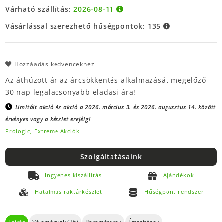
Várható szállítás:
2026-08-11
Vásárlással szerezhető hűségpontok:
135
Hozzáadás kedvencekhez
Az áthúzott ár az árcsökkentés alkalmazását megelőző
30 nap legalacsonyabb eladási ára!
Limitált akció
Az akció a 2026. március 3. és 2026. augusztus 14. között
érvényes vagy a készlet erejéig!
Prologic,
Extreme Akciók
Szolgáltatásaink
Ingyenes kiszállítás
Ajándékok
Hatalmas raktárkészlet
Hűségpont rendszer
Leírás
Vélemények (26)
Paraméterek
Értesítések