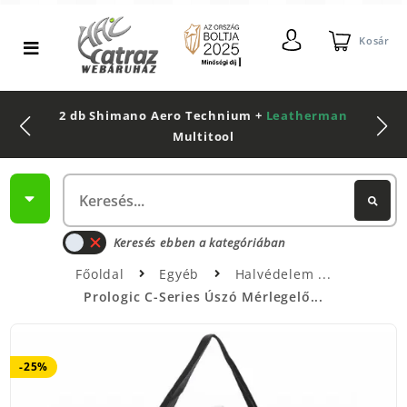
Kosár
2 db Shimano Aero Technium +
Leatherman
Multitool
Keresés ebben a kategóriában
Főoldal
Egyéb
Halvédelem
Prologic C-Series Úszó Mérlegelő...
-25%