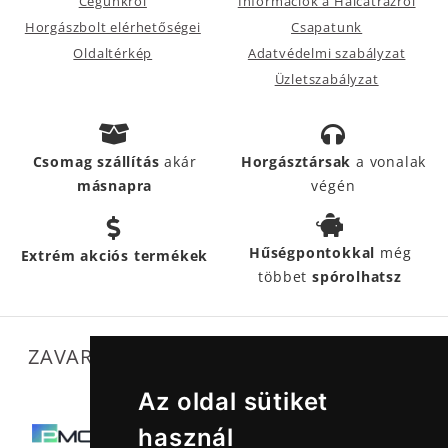
Cégünkről
Információk a Halcatrazról
Horgászbolt elérhetőségei
Csapatunk
Oldaltérkép
Adatvédelmi szabályzat
Üzletszabályzat
Csomag szállítás
akár
Horgásztársak
a vonalak
másnapra
végén
Hűségpontokkal
még
Extrém akciós termékek
többet
spórolhatsz
ZAVARTALAN MŰKÖDÉSÜNKET SEGÍTIK
Az oldal sütiket
használ