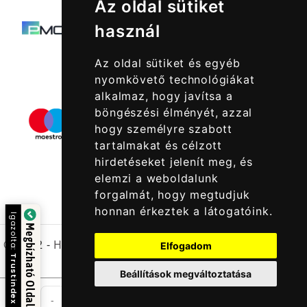
Az oldal sütiket
használ
Az oldal sütiket és egyéb
nyomkövető technológiákat
alkalmaz, hogy javítsa a
böngészési élményét, azzal
hogy személyre szabott
tartalmakat és célzott
hirdetéseket jelenít meg, és
elemzi a weboldalunk
forgalmát, hogy megtudjuk
honnan érkeztek a látogatóink.
Igazolta:
Megbízható Oldal
© 2022 -
Halcatraz Kft.
Elfogadom
Trustindex
Beállítások megváltoztatása
db
-
+
Kosárba Rakom