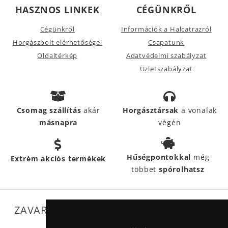
HASZNOS LINKEK
CÉGÜNKRŐL
Cégünkről
Információk a Halcatrazról
Horgászbolt elérhetőségei
Csapatunk
Oldaltérkép
Adatvédelmi szabályzat
Üzletszabályzat
Csomag szállítás
akár
Horgásztársak
a vonalak
másnapra
végén
Hűségpontokkal
még
Extrém akciós termékek
többet
spórolhatsz
ZAVARTALAN MŰKÖDÉSÜNKET SEGÍTIK