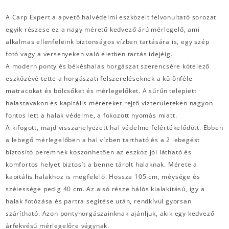
A Carp Expert alapvető halvédelmi eszközeit felvonultató sorozat
egyik részese ez a nagy méretű kedvező árú mérlegelő, ami
alkalmas ellenfeleink biztonságos vízben tartására is, egy szép
fotó vagy a versenyeken való életben tartás idejéig.
A modern ponty és békéshalas horgászat szerencsére kötelező
eszközévé tette a horgászati felszereléseknek a különféle
matracokat és bölcsőket és mérlegelőket. A sűrűn telepíett
halastavakon és kapitális méreteket rejtő vízterületeken nagyon
fontos lett a halak védelme, a fokozott nyomás miatt.
A kifogott, majd visszahelyezett hal védelme felértékelődött. Ebben
a lebegő mérlegelőben a hal vízben tartható és a 2 lebegést
biztosító peremnek köszönhetően az eszköz jól látható és
komfortos helyet biztosít a benne tárolt halaknak. Mérete a
kapitális halakhoz is megfelelő. Hossza 105 cm, méysége és
szélessége pedig 40 cm. Az alsó része hálós kialakítású, így a
halak fotózása és partra segítése után, rendkívül gyorsan
szárítható. Azon pontyhorgászainknak ajánljuk, akik egy kedvező
árfekvésű mérlegelőre vágynak.