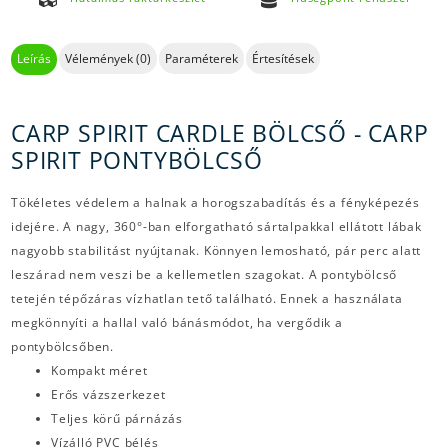
Leírás
Vélemények (0)
Paraméterek
Értesítések
CARP SPIRIT CARDLE BÖLCSŐ - CARP
SPIRIT PONTYBÖLCSŐ
Tökéletes védelem a halnak a horogszabadítás és a fényképezés
idejére. A nagy, 360°-ban elforgatható sártalpakkal ellátott lábak
nagyobb stabilitást nyújtanak. Könnyen lemosható, pár perc alatt
leszárad nem veszi be a kellemetlen szagokat. A pontybölcső
tetején tépőzáras vízhatlan tető található. Ennek a használata
megkönnyíti a hallal való bánásmódot, ha vergődik a
pontybölcsőben.
Kompakt méret
Erős vázszerkezet
Teljes körű párnázás
Vízálló PVC bélés