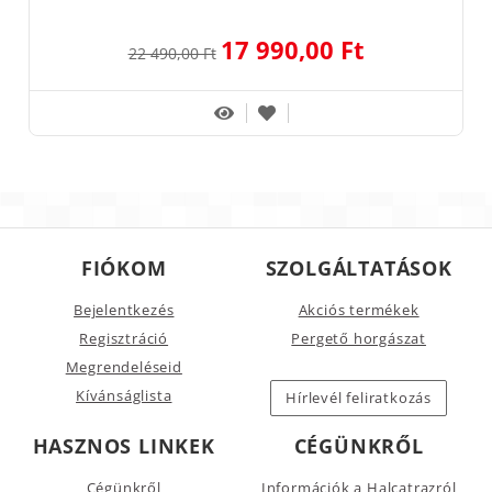
17 990,00 Ft
22 490,00 Ft
FIÓKOM
SZOLGÁLTATÁSOK
Bejelentkezés
Akciós termékek
Regisztráció
Pergető horgászat
Megrendeléseid
Kívánságlista
Hírlevél feliratkozás
HASZNOS LINKEK
CÉGÜNKRŐL
Cégünkről
Információk a Halcatrazról