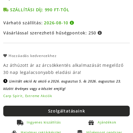
SZÁLLÍTÁSI DÍJ: 990 FT-TÓL
Várható szállítás:
2026-08-10
Vásárlással szerezhető hűségpontok:
250
Hozzáadás kedvencekhez
Az áthúzott ár az árcsökkentés alkalmazását megelőző
30 nap legalacsonyabb eladási ára!
Limitált akció
Az akció a 2026. augusztus 5. és 2026. augusztus 23.
között érvényes vagy a készlet erejéig!
Carp Spirit,
Extreme Akciók
Szolgáltatásaink
Ingyenes kiszállítás
Ajándékok
Hatalmas raktárkészlet
Hűségpont rendszer