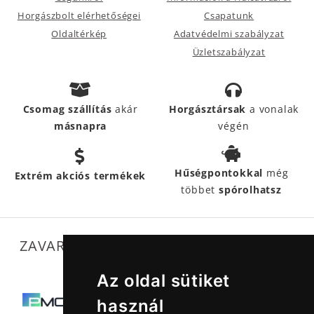
Horgászbolt elérhetőségei
Csapatunk
Oldaltérkép
Adatvédelmi szabályzat
Üzletszabályzat
Csomag szállítás
akár
Horgásztársak
a vonalak
másnapra
végén
Hűségpontokkal
még
Extrém akciós termékek
többet
spórolhatsz
ZAVARTALAN MŰKÖDÉSÜNKET SEGÍTIK
Az oldal sütiket
használ