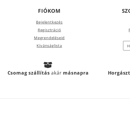
FIÓKOM
SZ
Bejelentkezés
Regisztráció
Megrendeléseid
Kívánságlista
H
Csomag szállítás
akár
másnapra
Horgász