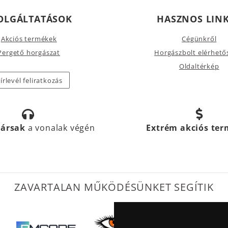
OLGÁLTATÁSOK
HASZNOS LIN
Akciós termékek
Cégünkről
Pergető horgászat
Horgászbolt elérhető
Oldaltérkép
írlevél feliratkozás
társak
a vonalak végén
Extrém akciós te
ZAVARTALAN MŰKÖDÉSÜNKET SEGÍTIK