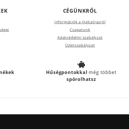
KEK
CÉGÜNKRŐL
Információk a Halcatrazról
ségei
Csapatunk
Adatvédelmi szabályzat
Üzletszabályzat
rmékek
Hűségpontokkal
még többet
spórolhatsz