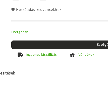
Hozzáadás kedvencekhez
Energofish
Szolg
Ingyenes kiszállítás
Ajándékok
tesítések