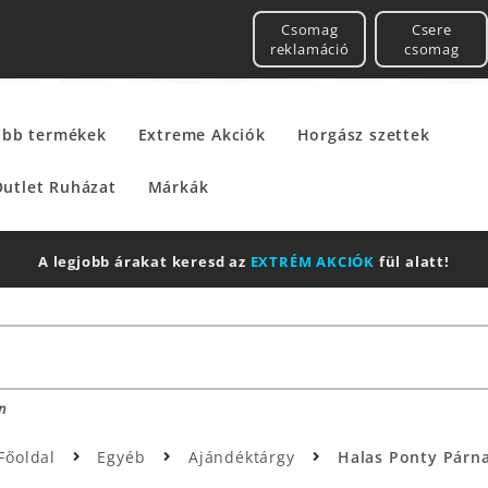
Csomag
Csere
reklamáció
csomag
űbb termékek
Extreme Akciók
Horgász szettek
utlet Ruházat
Márkák
A legjobb árakat keresd az
EXTRÉM AKCIÓK
fül alatt!
n
Főoldal
Egyéb
Ajándéktárgy
Halas Ponty Párn