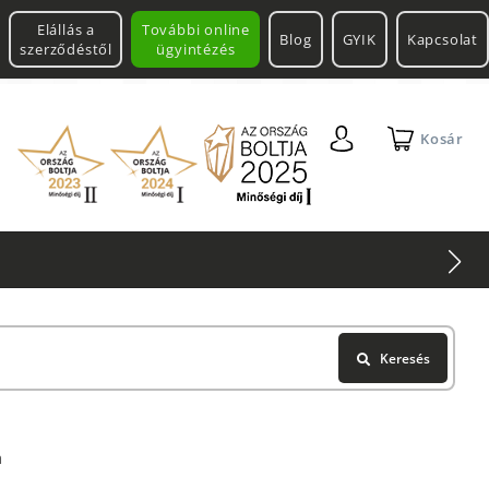
Elállás a
További online
Blog
GYIK
Kapcsolat
szerződéstől
ügyintézés
Kosár
Keresés
a