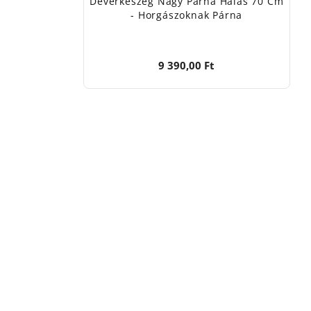
Dévérkeszeg Nagy Párna Halas 70 Cm
- Horgászoknak Párna
9 390,00 Ft