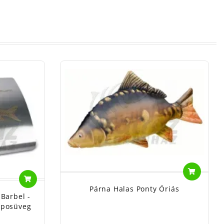
Párna Halas Ponty Óriás
 Barbel -
aposüveg