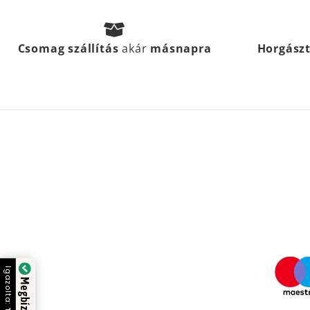
Csomag szállítás
akár
másnapra
Horgász
Igazolta: