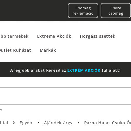
Csomag
Csere
reklamáció
csomag
űbb termékek
Extreme Akciók
Horgász szettek
utlet Ruházat
Márkák
A legjobb árakat keresd az
EXTRÉM AKCIÓK
fül alatt!
n
ldal
Egyéb
Ajándéktárgy
Párna Halas Csuka Ó