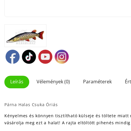
Leírás
Vélemények (0)
Paraméterek
Ér
Párna Halas Csuka Óriás
Kényelmes és könnyen tisztítható külseje és töltete miat
vásárolja meg ezt a halat! A rajta eltöltött pihenés mind