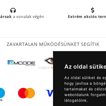
társak
a vonalak végén
Extrém akciós te
ZAVARTALAN MŰKÖDÉSÜNKET SEGÍTIK
Az oldal sütik
Az oldal sütiket és 
hogy javítsa a böngé
tartalmakat és célzot
weboldalunk forgalm
látogatóink.