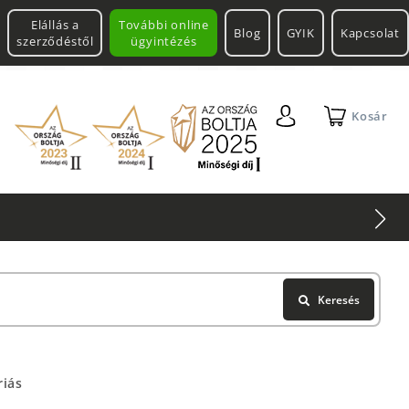
Elállás a
További online
Blog
GYIK
Kapcsolat
szerződéstől
ügyintézés
Kosár
Keresés
riás