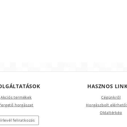
OLGÁLTATÁSOK
HASZNOS LIN
Akciós termékek
Cégünkről
Pergető horgászat
Horgászbolt elérhető
Oldaltérkép
írlevél feliratkozás