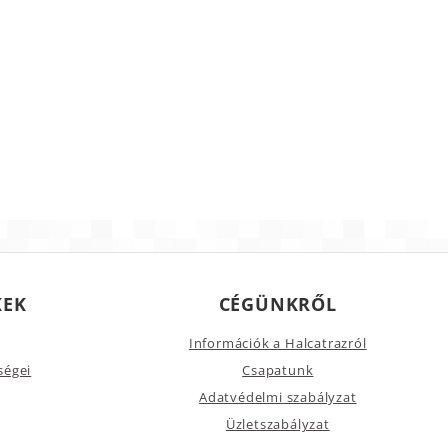
KEK
CÉGÜNKRŐL
Információk a Halcatrazról
ségei
Csapatunk
Adatvédelmi szabályzat
Üzletszabályzat