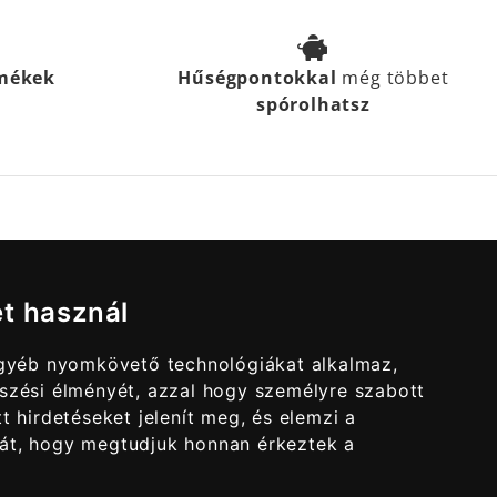
rmékek
Hűségpontokkal
még többet
spórolhatsz
et használ
egyéb nyomkövető technológiákat alkalmaz,
szési élményét, azzal hogy személyre szabott
t hirdetéseket jelenít meg, és elemzi a
át, hogy megtudjuk honnan érkeztek a