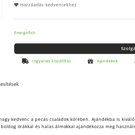
Hozzáadás kedvencekhez
Energofish
Szolg
Ingyenes kiszállítás
Ajándékok
tesítések
t nagy kedvenc a pecás családok körében.
Ajándékba is kiváló
ig boldog órákkal és halas álmokkal ajándékozza meg használó