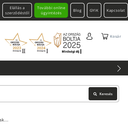
Elállás a
További online
Blog
GYIK
Kapcsolat
szerződéstől
ügyintézés
Kosár
Keresés
k...