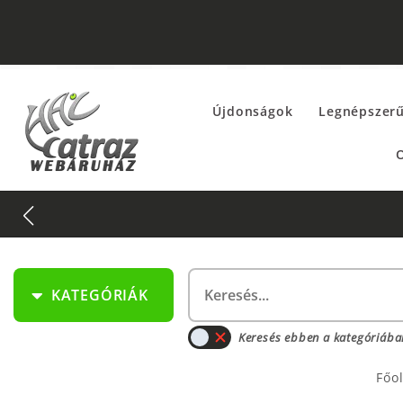
Újdonságok
Legnépszer
O
KATEGÓRIÁK
Keresés ebben a kategóriába
Főo