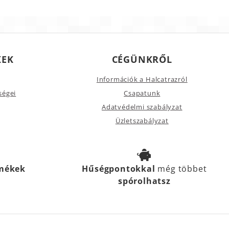
KEK
CÉGÜNKRŐL
Információk a Halcatrazról
ségei
Csapatunk
Adatvédelmi szabályzat
Üzletszabályzat
rmékek
Hűségpontokkal
még többet
spórolhatsz