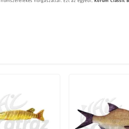
inomszerelékes horgászattal. Ezt az egyedi,
Korum Classic B