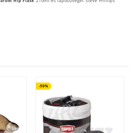
arbel Hip Flask
210ml-es laposüveget Steve Phillips
-50%