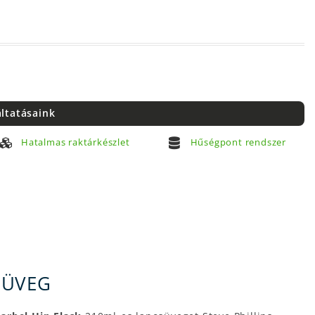
áltatásaink
Hatalmas raktárkészlet
Hűségpont rendszer
SÜVEG