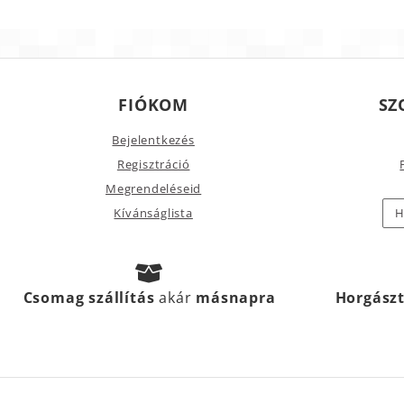
FIÓKOM
SZ
Bejelentkezés
Regisztráció
Megrendeléseid
Kívánságlista
H
Csomag szállítás
akár
másnapra
Horgász