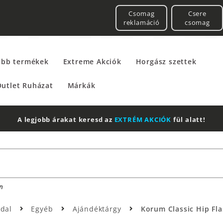
Csomag
Csere
reklamáció
csomag
űbb termékek
Extreme Akciók
Horgász szettek
utlet Ruházat
Márkák
A legjobb árakat keresd az
EXTRÉM AKCIÓK
fül alatt!
n
ldal
Egyéb
Ajándéktárgy
Korum Classic Hip Flas