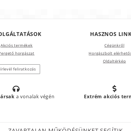
OLGÁLTATÁSOK
HASZNOS LIN
Akciós termékek
Cégünkről
Pergető horgászat
Horgászbolt elérhető
Oldaltérkép
írlevél feliratkozás
társak
a vonalak végén
Extrém akciós te
ZAVARTALAN MŰKÖDÉSÜNKET SEGÍTIK