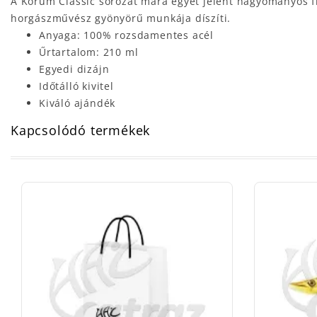
A Korum Classic sorozat mára egyet jelent hagyományos f
horgászművész gyönyörű munkája díszíti.
Anyaga: 100% rozsdamentes acél
Űrtartalom: 210 ml
Egyedi dizájn
Időtálló kivitel
Kiváló ajándék
Kapcsolódó termékek