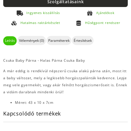
Szolgáltatásaink
Ingyenes kiszállítás
Ajándékok
Hatalmas raktárkészlet
Hűségpont rendszer
Leírás
Vélemények (0)
Paraméterek
Értesítések
Csuka Baby Párna - Halas Párna Csuka Baby
A már eddig is rendkívül népszerű csuka alakú párna után, most itt
a baby változat, mely a legkisebb horgászpalánták kedvence. Lepje
meg vele gyermekét, vagy akár felnőtt horgászismerőseit is. Ennek
a vidám darabnak mindenki örül!
Méret: 43 x 10 x 7cm
Kapcsolódó termékek