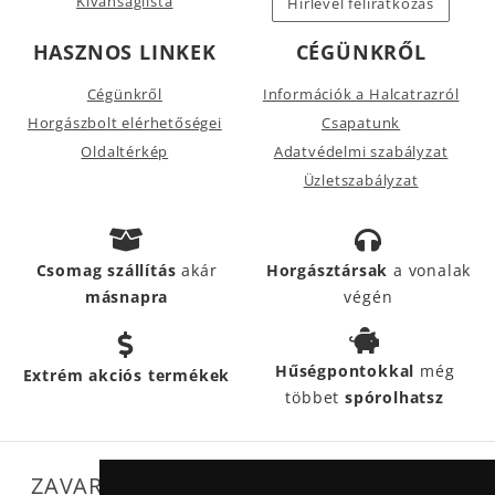
Kívánságlista
Hírlevél feliratkozás
HASZNOS LINKEK
CÉGÜNKRŐL
Cégünkről
Információk a Halcatrazról
Horgászbolt elérhetőségei
Csapatunk
Oldaltérkép
Adatvédelmi szabályzat
Üzletszabályzat
Csomag szállítás
akár
Horgásztársak
a vonalak
másnapra
végén
Hűségpontokkal
még
Extrém akciós termékek
többet
spórolhatsz
ZAVARTALAN MŰKÖDÉSÜNKET SEGÍTIK