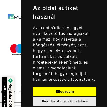
Az oldal sütiket
használ
Az oldal sütiket és egyéb
nyomkövető technológiákat
alkalmaz, hogy javítsa a
böngészési élményét, azzal
hogy személyre szabott
tartalmakat és célzott
hirdetéseket jelenít meg, és
elemzi a weboldalunk
forgalmát, hogy megtudjuk
honnan érkeztek a látogatóink.
Igazolta:
Megbízható Oldal
© 2022 -
Halcatraz Kft.
Elfogadom
Trustindex
Beállítások megváltoztatása