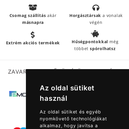
Csomag szállítás
akár
Horgásztársak
a vonalak
másnapra
végén
Hűségpontokkal
még
Extrém akciós termékek
többet
spórolhatsz
ZAVARTALAN MŰKÖDÉSÜNKET SEGÍTIK
Az oldal sütiket
használ
Az oldal sütiket és egyéb
nyomkövető technológiákat
alkalmaz, hogy javítsa a