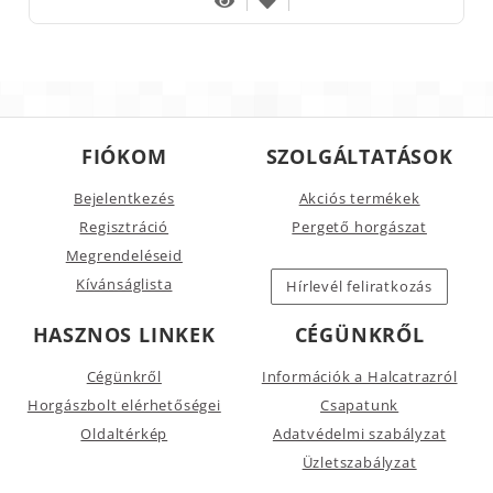
FIÓKOM
SZOLGÁLTATÁSOK
Bejelentkezés
Akciós termékek
Regisztráció
Pergető horgászat
Megrendeléseid
Kívánságlista
Hírlevél feliratkozás
HASZNOS LINKEK
CÉGÜNKRŐL
Cégünkről
Információk a Halcatrazról
Horgászbolt elérhetőségei
Csapatunk
Oldaltérkép
Adatvédelmi szabályzat
Üzletszabályzat