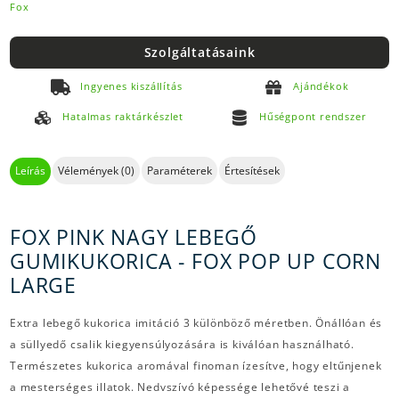
Fox
Szolgáltatásaink
Ingyenes kiszállítás
Ajándékok
Hatalmas raktárkészlet
Hűségpont rendszer
Leírás
Vélemények (0)
Paraméterek
Értesítések
FOX PINK NAGY LEBEGŐ
GUMIKUKORICA - FOX POP UP CORN
LARGE
Extra lebegő kukorica imitáció 3 különböző méretben. Önállóan és
a süllyedő csalik kiegyensúlyozására is kiválóan használható.
Természetes kukorica aromával finoman ízesítve, hogy eltűnjenek
a mesterséges illatok. Nedvszívó képessége lehetővé teszi a