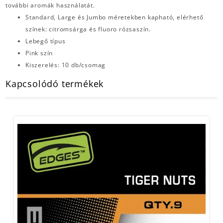
további aromák használatát.
Standard, Large és Jumbo méretekben kapható, elérhető
színek: citromsárga és fluoro rózsaszín.
Lebegő típus
Pink szín
Kiszerelés: 10 db/csomag
Kapcsolódó termékek