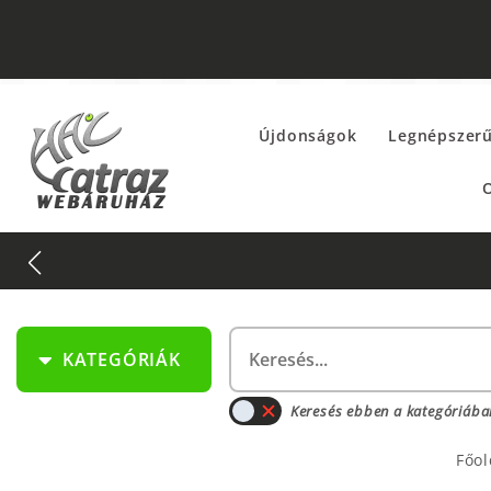
Újdonságok
Legnépszer
O
KATEGÓRIÁK
Keresés ebben a kategóriába
Főol