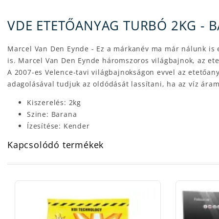
VDE ETETŐANYAG TURBÓ 2KG - 
Marcel Van Den Eynde - Ez a márkanév ma már nálunk is e
is. Marcel Van Den Eynde háromszoros világbajnok, az ete
A 2007-es Velence-tavi világbajnokságon evvel az etetőan
adagolásával tudjuk az oldódását lassítani, ha az víz ára
Kiszerelés: 2kg
Szine: Barana
Ízesítése: Kender
Kapcsolódó termékek