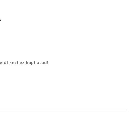
A
belül kézhez kaphatod!