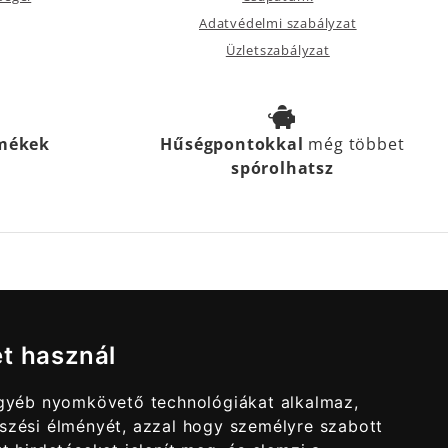
Adatvédelmi szabályzat
Üzletszabályzat
rmékek
Hűségpontokkal
még többet
spórolhatsz
et használ
egyéb nyomkövető technológiákat alkalmaz,
szési élményét, azzal hogy személyre szabott