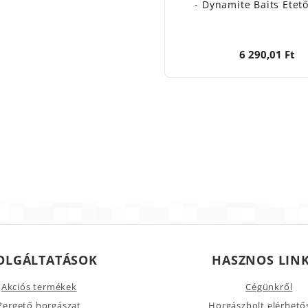
- Dynamite Baits Etet
6 290,01 Ft
OLGÁLTATÁSOK
HASZNOS LIN
Akciós termékek
Cégünkről
Pergető horgászat
Horgászbolt elérhető