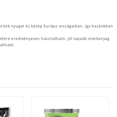
erűek nyugat és közép Európa országaiban, így hazánkban
gfélére eredményesen használható. Jól tapadó etetőanyag
nálható.