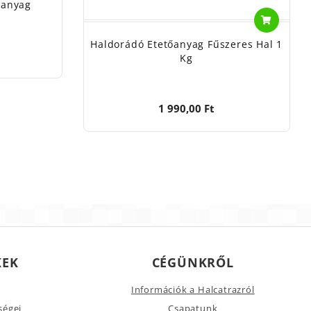
őanyag
Haldorádó Etetőanyag Fűszeres Hal 1
Kg
1 990,00 Ft
KEK
CÉGÜNKRŐL
Információk a Halcatrazról
ségei
Csapatunk