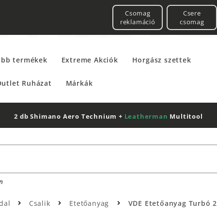
Csomag
Csere
reklamáció
csomag
űbb termékek
Extreme Akciók
Horgász szettek
utlet Ruházat
Márkák
2 db Shimano Aero Technium +
Leatherman
Multitool
n
dal
Csalik
Etetőanyag
VDE Etetőanyag Turbó 2