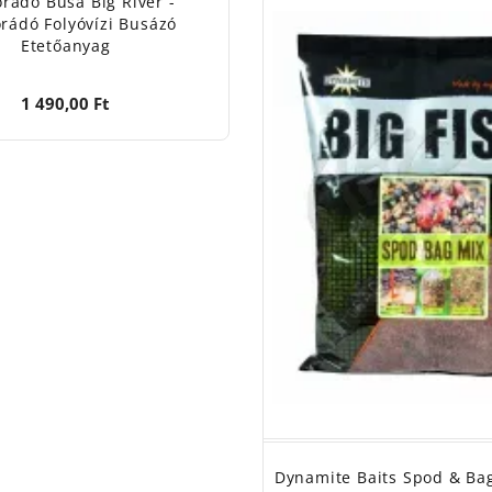
rádó Busa Big River -
rádó Folyóvízi Busázó
Etetőanyag
1 490,00 Ft
Dynamite Baits Spod & Bag