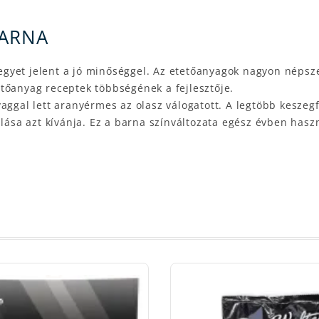
BARNA
gyet jelent a jó minőséggel. Az etetőanyagok nagyon népsz
tőanyag receptek többségének a fejlesztője.
yaggal lett aranyérmes az olasz válogatott. A legtöbb kesze
mlása azt kívánja. Ez a barna színváltozata egész évben hasz