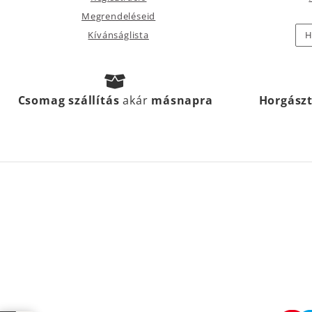
Megrendeléseid
Kívánságlista
H
Csomag szállítás
akár
másnapra
Horgász