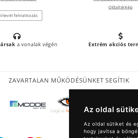
Oldaltérkép
írlevél feliratkozás
társak
a vonalak végén
Extrém akciós te
ZAVARTALAN MŰKÖDÉSÜNKET SEGÍTIK
Az oldal sütik
Az oldal sütiket és 
hogy javítsa a böngé