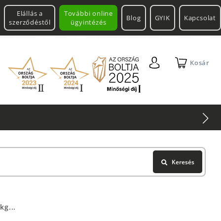
Elállás a
További online
Blog
GYIK
Kapcsolat
szerződéstől
ügyintézés
Kosár
Keresés
kg...