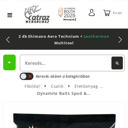
Kosár
2 db Shimano Aero Technium +
Leatherman
Multitool
Keresés ebben a kategóriában
Főoldal
Csalik
Etetőanyag
Dynamite Baits Spod &...