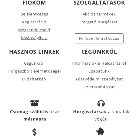
FIÓKOM
SZOLGÁLTATÁSOK
Bejelentkezés
Akciós termékek
Regisztráció
Pergető horgászat
Megrendeléseid
Kívánságlista
Hírlevél feliratkozás
HASZNOS LINKEK
CÉGÜNKRŐL
Cégünkről
Információk a Halcatrazról
Horgászbolt elérhetőségei
Csapatunk
Oldaltérkép
Adatvédelmi szabályzat
Üzletszabályzat
Csomag szállítás
akár
Horgásztársak
a vonalak
másnapra
végén