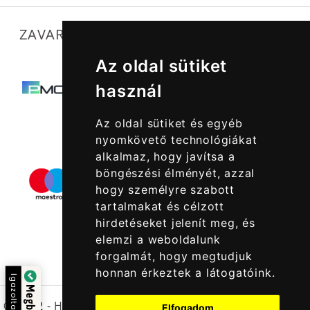
ZAVARTALAN MŰKÖDÉSÜNKET SEGÍTIK
Az oldal sütiket
használ
Az oldal sütiket és egyéb
nyomkövető technológiákat
alkalmaz, hogy javítsa a
böngészési élményét, azzal
hogy személyre szabott
tartalmakat és célzott
hirdetéseket jelenít meg, és
elemzi a weboldalunk
forgalmát, hogy megtudjuk
honnan érkeztek a látogatóink.
Igazolta:
© 2022 -
Halcatraz Kft.
Elfogadom