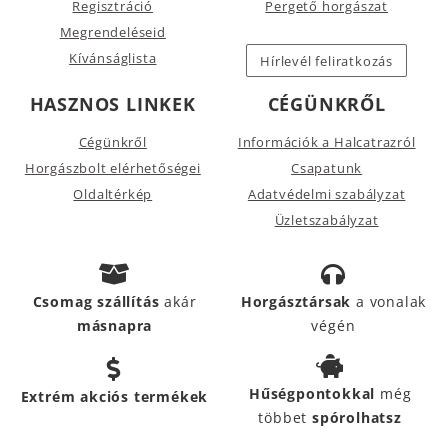
Regisztráció
Pergető horgászat
Megrendeléseid
Kívánságlista
Hírlevél feliratkozás
HASZNOS LINKEK
CÉGÜNKRŐL
Cégünkről
Információk a Halcatrazról
Horgászbolt elérhetőségei
Csapatunk
Oldaltérkép
Adatvédelmi szabályzat
Üzletszabályzat
Csomag szállítás
akár
Horgásztársak
a vonalak
másnapra
végén
Hűségpontokkal
még
Extrém akciós termékek
többet
spórolhatsz