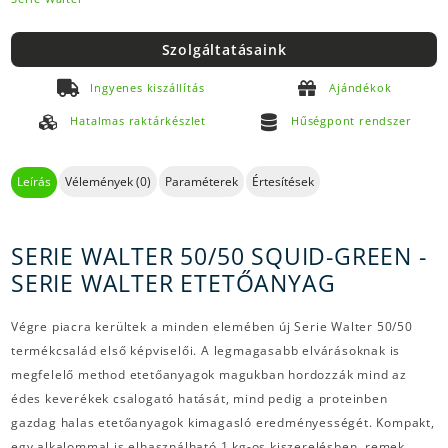
Szolgáltatásaink
Ingyenes kiszállítás
Ajándékok
Hatalmas raktárkészlet
Hűségpont rendszer
Leírás
Vélemények (0)
Paraméterek
Értesítések
SERIE WALTER 50/50 SQUID-GREEN -
SERIE WALTER ETETŐANYAG
Végre piacra kerültek a minden elemében új Serie Walter 50/50
termékcsalád első képviselői. A legmagasabb elvárásoknak is
megfelelő method etetőanyagok magukban hordozzák mind az
édes keverékek csalogató hatását, mind pedig a proteinben
gazdag halas etetőanyagok kimagasló eredményességét. Kompakt,
egy alkalommal is elhasználható 1 kg-os kiszerelésben, remek